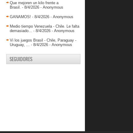
llevó el Juego de...
Que mejoren un kilo frente a
Brasil.
- 8/4/2026
- Anonymous
José Bravo, consigue 12 puntos en
Uruguay
GANAMOS!
- 8/4/2026
- Anonymous
Centauros barre a Generales y se
Medio tiempo Venezuela - Chile. Le falta
mantiene en el pr...
demasiado...
- 8/4/2026
- Anonymous
Bravos derrota a Aduaneros en su
casa
Vi los juegos Brasil - Chile, Paraguay -
Uruguay, ...
- 8/4/2026
- Anonymous
Maturín recibe hoy a las estrellas de
la Liga Naci...
SEGUIDORES
Definida las semifinales de la
Segunda División de...
Centauros derrota a Generales en la
LNB
Los Guácharos ganan con 39 puntos
de Carter
Rojos de Sucre clasifica a la
postemporada
Aduaneros recibirá a Bravos lunes y
martes
Gregory Vargas vuelve a realizar
doble figura en M...