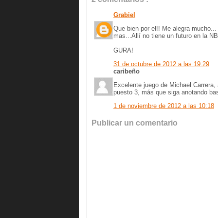
Grabiel
Que bien por el!! Me alegra mucho... 
mas...Allí no tiene un futuro en la N
GURA!
31 de octubre de 2012 a las 19:29
caribeño
Excelente juego de Michael Carrera, 
puesto 3, más que siga anotando bas
1 de noviembre de 2012 a las 10:18
Publicar un comentario