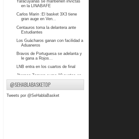
Yaracuyanas se mantienen invictas
en la LINABAFE
Carlos Marin :El basket 3X3 tiene
gran auge en Ven...
Centauros toma la delantera ante
Estudiantes
Los Guácharos ganan con facilidad a
Aduaneros
Bravos de Portuguesa se adelanta y
le gana a Rojos...
LNB entra en los cuartos de final
Jhornan Zamora suma 10 puntos en
victoria del Pale...
@SEHABLABASKETDP
Drexler Mejías: A los entrenadores
les gusta como ...
Tweets por @SeHablaBasket
Conociendo a Steve Figaro
SOA Campeón de la Liga de
Baloncesto Guacara
John Cox anota 13 en Francia
Greivis hace un doble-doble ante los
campeones de ...