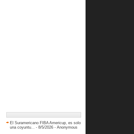
Conociendo a Rodolfo Cañate
Rojos nivelan su récord y complican
a Generales
Tiburones acechan el primer lugar de
la Centro-Ori...
Bravos de Portuguesa le ganó a
Centauros
Zamora anota 16 en victoria del
Palencia
LIBALGUA baja el telón hoy sábado
Oliver Simoza, nueva figura de
Trotamundos de Cara...
Equipos de la Segunda División se
refuerzan para l...
Luisana Ortega destaca en la
linabafe
El PreMundial tiene nueva fecha
Mapa Mental del Entrenador Por Elis
El Suramericano FIBA Americup, es solo
Marrufo. Parte 2
una coyuntu...
- 8/5/2026
- Anonymous
La Conferencia Sur-Occidental se