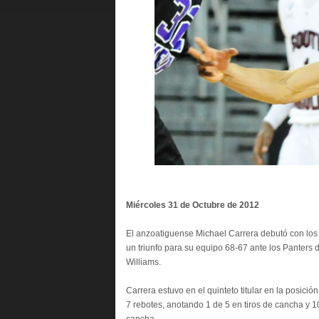
Miércoles 31 de Octub
El anzoatiguense Michael Carrera debutó con los
un triunfo para su equipo 68-67 ante los Panters
Williams.
Carrera estuvo en el quinteto titular en la posic
7 rebotes, anotando 1 de 5 en tiros de cancha y 10