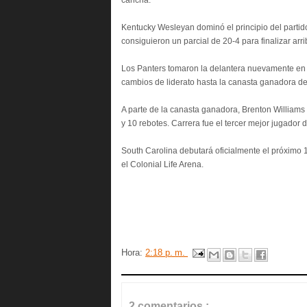
cancha.
Kentucky Wesleyan dominó el principio del parti
consiguieron un parcial de 20-4 para finalizar arr
Los Panters tomaron la delantera nuevamente en e
cambios de liderato hasta la canasta ganadora de
A parte de la canasta ganadora, Brenton William
y 10 rebotes. Carrera fue el tercer mejor jugador 
South Carolina debutará oficialmente el próximo
el Colonial Life Arena.
Hora:
2:18 p. m.
2 comentarios :