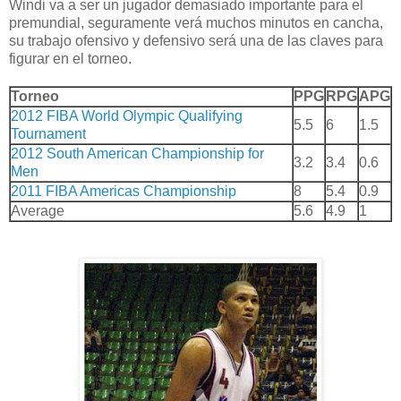
Windi va a ser un jugador demasiado importante para el
premundial, seguramente verá muchos minutos en cancha,
su trabajo ofensivo y defensivo será una de las claves para
figurar en el torneo.
Torneo
PPG
RPG
APG
2012 FIBA World Olympic Qualifying
5.5
6
1.5
Tournament
2012 South American Championship for
3.2
3.4
0.6
Men
2011 FIBA Americas Championship
8
5.4
0.9
Average
5.6
4.9
1