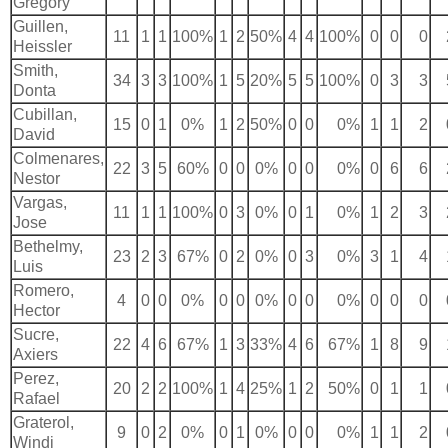
Gregory
Guillen,
11
1
1
100%
1
2
50%
4
4
100%
0
0
0
Heissler
Smith,
34
3
3
100%
1
5
20%
5
5
100%
0
3
3
Donta
Cubillan,
15
0
1
0%
1
2
50%
0
0
0%
1
1
2
David
Colmenares,
22
3
5
60%
0
0
0%
0
0
0%
0
6
6
Nestor
Vargas,
11
1
1
100%
0
3
0%
0
1
0%
1
2
3
Jose
Bethelmy,
23
2
3
67%
0
2
0%
0
3
0%
3
1
4
Luis
Romero,
4
0
0
0%
0
0
0%
0
0
0%
0
0
0
Hector
Sucre,
22
4
6
67%
1
3
33%
4
6
67%
1
8
9
Axiers
Perez,
20
2
2
100%
1
4
25%
1
2
50%
0
1
1
Rafael
Graterol,
9
0
2
0%
0
1
0%
0
0
0%
1
1
2
Windi