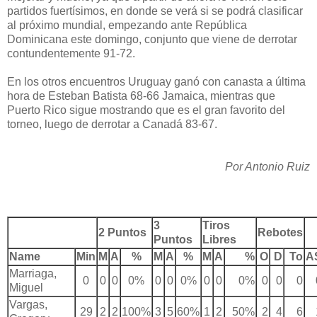
partidos fuertísimos, en donde se verá si se podrá clasificar
al próximo mundial, empezando ante República
Dominicana este domingo, conjunto que viene de derrotar
contundentemente 91-72.
En los otros encuentros Uruguay ganó con canasta a última
hora de Esteban Batista 68-66 Jamaica, mientras que
Puerto Rico sigue mostrando que es el gran favorito del
torneo, luego de derrotar a Canadá 83-67.
Por Antonio Ruiz
3
Tiros
2 Puntos
Rebotes
Puntos
Libres
Name
Min
M
A
%
M
A
%
M
A
%
O
D
To
A
Marriaga,
0
0
0
0%
0
0
0%
0
0
0%
0
0
0
Miguel
Vargas,
29
2
2
100%
3
5
60%
1
2
50%
2
4
6