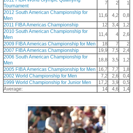
7
2
1
Tournament
2012 South American Championship for
11,6
4,2
0,8
Men
2011 FIBA Americas Championship
12
3,4
1,2
2010 South American Championship for
11,4
4
2,6
Men
2009 FIBA Americas Championship for Men
18
7
2
2007 FIBA Americas Championship
19,9
7,5
2,4
2006 South American Championship for
18,8
3,5
1,2
Men
2005 FIBA Americas Championship for Men
16,7
7,7
1,8
2002 World Championship for Men
7,2
2,6
0,4
1999 World Championship for Junior Men
17,2
3,9
0,5
Average:
14
4,6
1,4