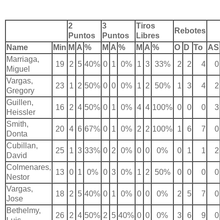
2
3
Tiros
Rebotes
Puntos
Puntos
Libres
Name
Min
M
A
%
M
A
%
M
A
%
O
D
To
AS
Marriaga,
19
2
5
40%
0
1
0%
1
3
33%
2
2
4
0
Miguel
Vargas,
23
1
2
50%
0
0
0%
1
2
50%
1
3
4
2
Gregory
Guillen,
16
2
4
50%
0
1
0%
4
4
100%
0
0
0
3
Heissler
Smith,
20
4
6
67%
0
1
0%
2
2
100%
1
6
7
0
Donta
Cubillan,
25
1
3
33%
0
2
0%
0
0
0%
0
1
1
2
David
Colmenares,
13
0
1
0%
0
3
0%
1
2
50%
0
0
0
0
Nestor
Vargas,
18
2
5
40%
0
1
0%
0
0
0%
2
5
7
0
Jose
Bethelmy,
26
2
4
50%
2
5
40%
0
0
0%
3
6
9
0