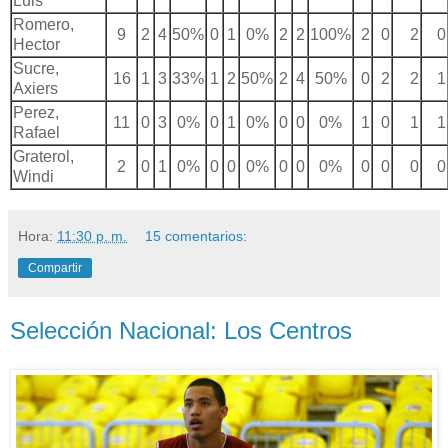
Luis
Romero,
9
2
4
50%
0
1
0%
2
2
100%
2
0
2
0
Hector
Sucre,
16
1
3
33%
1
2
50%
2
4
50%
0
2
2
1
Axiers
Perez,
11
0
3
0%
0
1
0%
0
0
0%
1
0
1
1
Rafael
Graterol,
2
0
1
0%
0
0
0%
0
0
0%
0
0
0
0
Windi
Hora:
11:30 p. m.
15 comentarios:
Compartir
Selección Nacional: Los Centros