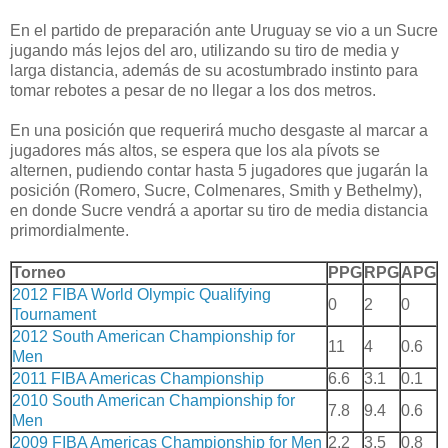
En el partido de preparación ante Uruguay se vio a un Sucre
jugando más lejos del aro, utilizando su tiro de media y
larga distancia, además de su acostumbrado instinto para
tomar rebotes a pesar de no llegar a los dos metros.
En una posición que requerirá mucho desgaste al marcar a
jugadores más altos, se espera que los ala pívots se
alternen, pudiendo contar hasta 5 jugadores que jugarán la
posición (Romero, Sucre, Colmenares, Smith y Bethelmy),
en donde Sucre vendrá a aportar su tiro de media distancia
primordialmente.
Torneo
PPG
RPG
APG
2012 FIBA World Olympic Qualifying
0
2
0
Tournament
2012 South American Championship for
11
4
0.6
Men
2011 FIBA Americas Championship
6.6
3.1
0.1
2010 South American Championship for
7.8
9.4
0.6
Men
2009 FIBA Americas Championship for Men
2.2
3.5
0.8