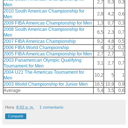
2,7
0,3
0,3
Men
2010 South American Championship for
2,8
4,2
0,6
Men
2009 FIBA Americas Championship for Men
1,3
0,7
0,3
2008 South American Championship for
6,5
2,3
0,7
Men
2007 FIBA Americas Championship
9,2
4,8
0,5
2006 FIBA World Championship
4
3,2
0,2
2005 FIBA Americas Championship for Men
2,7
2,7
1
2003 Panamerican Olympic Qualifying
3,1
2,7
0,7
Tournament for Men
2004 U21 The Americas Tournament for
10,2
5
1
Men
2003 World Championship for Junior Men
16,5
10,9
0,9
Average
5,4
3,5
0,6
Hora:
8:02 p. m.
1 comentario:
Compartir