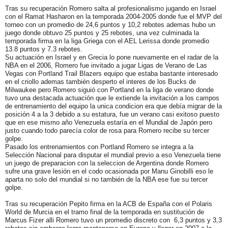
Tras su recuperación Romero salta al profesionalismo jugando en Israel
con el Ramat Hasharon en la temporada 2004-2005 donde fue el MVP del
torneo con un promedio de 24,6 puntos y 10,2 rebotes ademas hubo un
juego donde obtuvo 25 puntos y 25 rebotes, una vez culminada la
temporada firma en la liga Griega con el AEL Lerissa donde promedio
13.8 puntos y 7.3 rebotes.
Su actuación en Israel y en Grecia lo pone nuevamente en el radar de la
NBA en el 2006, Romero fue invitado a jugar Ligas de Verano de Las
Vegas con Portland Trail Blazers equipo que estaba bastante interesado
en el criollo ademas también desperto el interes de los Bucks de
Milwaukee pero Romero siguió con Portland en la liga de verano donde
tuvo una destacada actuación que le extiende la invitación a los campos
de entrenamiento del equipo la unica condicion era que debía migrar de la
posición 4 a la 3 debido a su estatura, fue un verano casi exitoso puesto
que en ese mismo año Venezuela estaría en el Mundial de Japón pero
justo cuando todo parecía color de rosa para Romero recibe su tercer
golpe.
Pasado los entrenamientos con Portland Romero se integra a la
Selección Nacional para disputar el mundial previo a eso Venezuela tiene
un juego de preparacion con la seleccion de Argentina donde Romero
sufre una grave lesión en el codo ocasionada por Manu Ginobilli eso le
aparta no solo del mundial si no también de la NBA ese fue su tercer
golpe.
Tras su recuperación Pepito firma en la ACB de España con el Polaris
World de Murcia en el tramo final de la temporada en sustitución de
Marcus Fizer alli Romero tuvo un promedio discreto con 6,3 puntos y 3,3