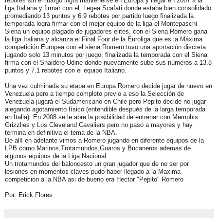
rebotes sin embargo logra mantenerse en Europa y llegar en 2007 a la
liga Italiana y firmar con el Legea Scafati donde estaba bien consolidado
promediando 13 puntos y 6.9 rebotes por partido luego finalizada la
temporada logra firmar con el mejor equipo de la liga el Montepaschi
Siena un equipo plagado de jugadores elites, con el Siena Romero gana
la liga Italiana y alcanza el Final Four de la Euroliga que es la Máxima
competición Europea con el siena Romero tuvo una aportación discreta
jugando solo 13 minutos por juego, finalizada la temporada con el Siena
firma con el Snaidero Udine donde nuevamente sube sus números a 13.8
puntos y 7.1 rebotes con el equipo Italiano.
Una vez culminada su etapa en Europa Romero decide jugar de nuevo en
Venezuela pero a tiempo completo previo a eso la Selección de
Venezuela jugará el Sudamericano en Chile pero Pepito decide no jugar
alegando agotamiento físico (entendible después de la larga temporada
en Italia). En 2008 se le abre la posibilidad de entrenar con Memphis
Grizzlies y Los Cleveland Cavaliers pero no paso a mayores y hay
termina en definitiva el tema de la NBA.
De allí en adelante vimos a Romero jugando en diferente equipos de la
LPB como Marinos,Trotamundos,Guaros y Bucaneros ademas de
algunos equipos de la Liga Nacional
Un trotamundos del baloncesto un gran jugador que de no ser por
lesiones en momentos claves pudo haber llegado a la Ma
xima
competición a la NBA asi de bueno era Hector "Pepito" Romero
Por: Erick Flores