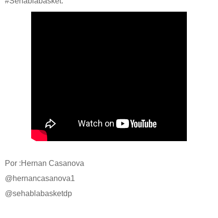
#Sehablabasket.
Por :Hernan Casanova
@hernancasanova1
@sehablabasketdp