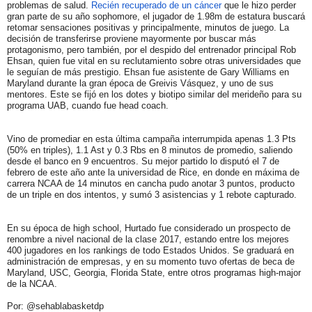
problemas de salud.
Recién recuperado de un cáncer
que le hizo perder
gran parte de su año sophomore, el jugador de 1.98m de estatura buscará
retomar sensaciones positivas y principalmente, minutos de juego. La
decisión de transferirse proviene mayormente por buscar más
protagonismo, pero también, por el despido del entrenador principal Rob
Ehsan, quien fue vital en su reclutamiento sobre otras universidades que
le seguían de más prestigio. Ehsan fue asistente de Gary Williams en
Maryland durante la gran época de Greivis Vásquez, y uno de sus
mentores. Este se fijó en los dotes y biotipo similar del merideño para su
programa UAB, cuando fue head coach.
Vino de promediar en esta última campaña interrumpida apenas 1.3 Pts
(50% en triples), 1.1 Ast y 0.3 Rbs en 8 minutos de promedio, saliendo
desde el banco en 9 encuentros. Su mejor partido lo disputó el 7 de
febrero de este año ante la universidad de Rice, en donde en máxima de
carrera NCAA de 14 minutos en cancha pudo anotar 3 puntos, producto
de un triple en dos intentos, y sumó 3 asistencias y 1 rebote capturado.
En su época de high school, Hurtado fue considerado un prospecto de
renombre a nivel nacional de la clase 2017, estando entre los mejores
400 jugadores en los rankings de todo Estados Unidos. Se graduará en
administración de empresas, y en su momento tuvo ofertas de beca de
Maryland, USC, Georgia, Florida State, entre otros programas high-major
de la NCAA.
Por: @sehablabasketdp