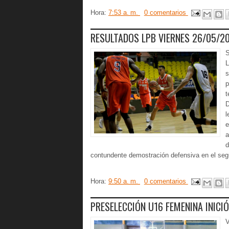
Hora:
7:53 a. m.
0 comentarios
RESULTADOS LPB VIERNES 26/05/2
S
L
s
p
t
D
l
e
a
d
contundente demostración defensiva en el seg
Hora:
9:50 a. m.
0 comentarios
PRESELECCIÓN U16 FEMENINA INICI
V