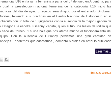
remundial U16 en la rama femenina a partir del 07 de junio en Argentina, par
o cual la preselección nacional femenina de la categoría U16 inició la
rácticas del día de ayer. El equipo será dirigido por el entrenador Brickma
orales, teniendo sus prácticas en el Centro Nacional de Baloncesto en e
oliedrito con un total de 13 jugadoras con la ausencia de la mejor jugadora d
a categoría la escolta Luisanny Zapata, quien sufrió una lesión de rodilla qu
a sacó del torneo. “Es una baja que nos afecta mucho el funcionamiento de
equipo. Con la ausencia de Luisanny perdemos una gran cantidad d
andejas. Tendremos que adaptarnos”, comentó Morales en artículo publicad
.
Leer más...
Inicio
Entradas antigua