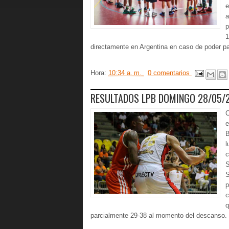
e
a
p
1
directamente en Argentina en caso de poder par
Hora:
10:34 a. m.
0 comentarios
RESULTADOS LPB DOMINGO 28/05/
C
e
B
l
c
S
S
p
c
q
parcialmente 29-38 al momento del descanso. 