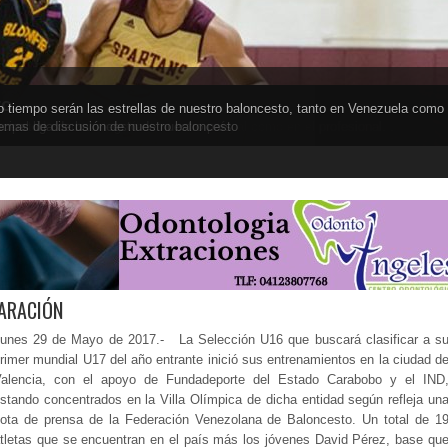
to
 tiempo serán las estrellas de nuestro baloncesto, tanto en Venezuela como
l exterior, tanto en el baloncesto colegial como en el profesional. .
s en todas sus categorías
ncipal liga de baloncesto de nuestro país
temas de discusión de nuestro baloncesto
ARACIÓN
unes 29 de Mayo de 2017.- La Selección U16 que buscará clasificar a s
rimer mundial U17 del año entrante inició sus entrenamientos en la ciudad d
alencia, con el apoyo de Fundadeporte del Estado Carabobo y el IND
stando concentrados en la Villa Olímpica de dicha entidad según refleja un
ota de prensa de la Federación Venezolana de Baloncesto. Un total de 1
tletas que se encuentran en el país más los jóvenes David Pérez, base qu