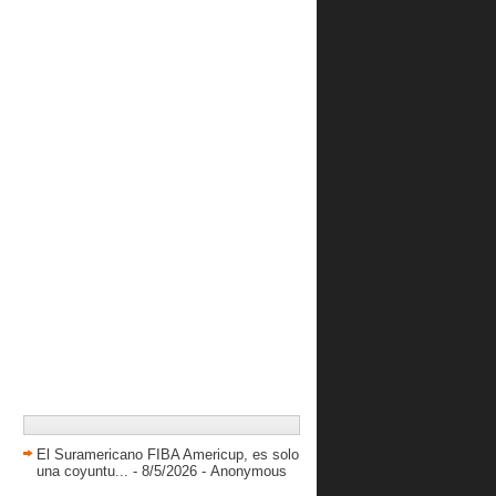
enero 2017
( 29 )
2016
( 410 )
2015
( 616 )
2014
( 417 )
2013
( 738 )
2012
( 845 )
2011
( 228 )
El Suramericano FIBA Americup, es solo
una coyuntu...
- 8/5/2026
- Anonymous