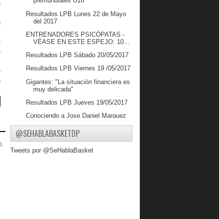
premundiales U16
a
s
Resultados LPB Lunes 22 de Mayo
del 2017
n
l
ENTRENADORES PSICÓPATAS -
VÉASE EN ESTE ESPEJO: 10...
e
e
Resultados LPB Sábado 20/05/2017
l
Resultados LPB Viernes 19 /05/2017
e
o
Gigantes: "La situación financiera es
muy delicada"
Resultados LPB Jueves 19/05/2017
Conociendo a Jose Daniel Marquez
Trotamundos realizó Clínica de
@SEHABLABASKETDP
Baloncesto
s
Resultados LPB Miércoles
Tweets por @SeHablaBasket
17/05/2017
Resultados LPB Martes 16/05/2017
Gregory Vargas líder en Asistencias
en Israel
Resultados LPB Lunes 15/05/2017
Jean Vargas: "Todo está en la