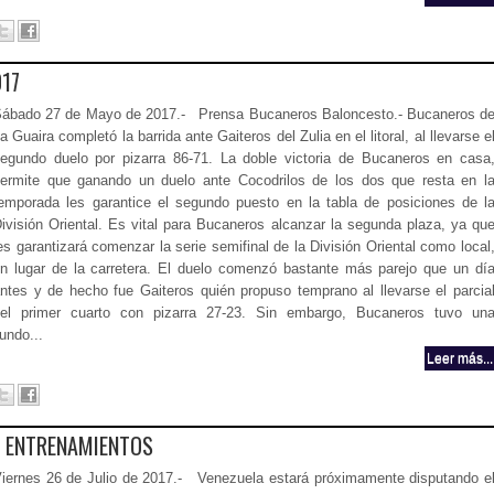
017
ábado 27 de Mayo de 2017.- Prensa Bucaneros Baloncesto.- Bucaneros d
a Guaira completó la barrida ante Gaiteros del Zulia en el litoral, al llevarse e
egundo duelo por pizarra 86-71. La doble victoria de Bucaneros en casa
ermite que ganando un duelo ante Cocodrilos de los dos que resta en l
emporada les garantice el segundo puesto en la tabla de posiciones de l
ivisión Oriental. Es vital para Bucaneros alcanzar la segunda plaza, ya qu
es garantizará comenzar la serie semifinal de la División Oriental como local
n lugar de la carretera. El duelo comenzó bastante más parejo que un dí
ntes y de hecho fue Gaiteros quién propuso temprano al llevarse el parcia
el primer cuarto con pizarra 27-23. Sin embargo, Bucaneros tuvo un
undo...
Leer más...
Ó ENTRENAMIENTOS
iernes 26 de Julio de 2017.- Venezuela estará próximamente disputando e