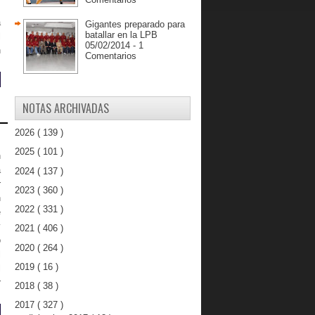
,
a
Gigantes preparado para
batallar en la LPB
l
05/02/2014 - 1
n
Comentarios
NOTAS ARCHIVADAS
2026
( 139 )
2025
( 101 )
n
a
2024
( 137 )
r
2023
( 360 )
n
2022
( 331 )
e
y
2021
( 406 )
o
2020
( 264 )
l
2019
( 16 )
l
r
2018
( 38 )
2017
( 327 )