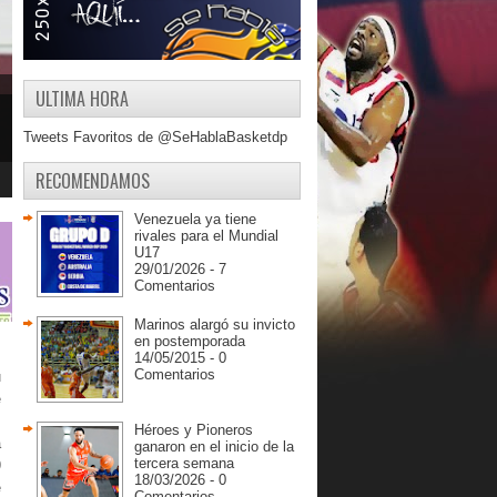
ULTIMA HORA
Tweets Favoritos de @SeHablaBasketdp
RECOMENDAMOS
Venezuela ya tiene
rivales para el Mundial
U17
29/01/2026 - 7
Comentarios
Marinos alargó su invicto
en postemporada
14/05/2015 - 0
Comentarios
u
e
,
Héroes y Pioneros
a
ganaron en el inicio de la
tercera semana
9
18/03/2026 - 0
e
Comentarios