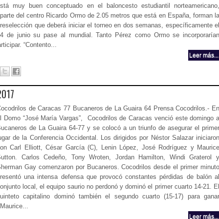
stá muy buen conceptuado en el baloncesto estudiantil norteamericano
parte del centro Ricardo Ormo de 2.05 metros que está en España, forman l
reselección que deberá iniciar el torneo en dos semanas, específicamente e
4 de junio su pase al mundial. Tanto Pérez como Ormo se incorporaría
ticipar. “Contento...
Leer más...
2017
ocodrilos de Caracas 77 Bucaneros de La Guaira 64 Prensa Cocodrilos.- E
l Domo “José María Vargas”, Cocodrilos de Caracas venció este domingo 
ucaneros de La Guaira 64-77 y se colocó a un triunfo de asegurar el prime
ugar de la Conferencia Occidental. Los dirigidos por Néstor Salazar iniciaro
on Carl Elliott, César García (C), Lenin López, José Rodríguez y Mauric
utton. Carlos Cedeño, Tony Wroten, Jordan Hamilton, Windi Graterol 
herman Gay comenzaron por Bucaneros. Cocodrilos desde el primer minut
resentó una intensa defensa que provocó constantes pérdidas de balón a
onjunto local, el equipo saurio no perdonó y dominó el primer cuarto 14-21. E
uinteto capitalino dominó también el segundo cuarto (15-17) para gana
Maurice...
Leer más...