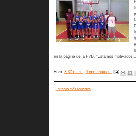
P
l
p
M
P
l
l
b
en la página de la FVB. “Estamos motivados..
Hora:
3:37 p. m.
0 comentarios
Entradas más recientes