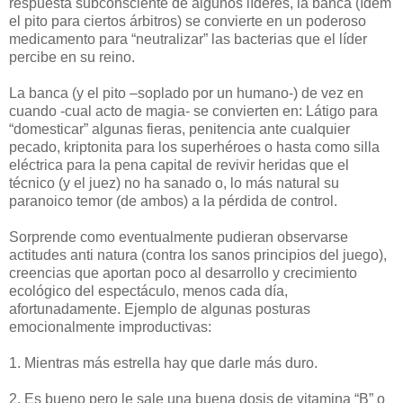
respuesta subconsciente de algunos líderes, la banca (ídem
el pito para ciertos árbitros) se convierte en un poderoso
medicamento para “neutralizar” las bacterias que el líder
percibe en su reino.
La banca (y el pito –soplado por un humano-) de vez en
cuando -cual acto de magia- se convierten en: Látigo para
“domesticar” algunas fieras, penitencia ante cualquier
pecado, kriptonita para los superhéroes o hasta como silla
eléctrica para la pena capital de revivir heridas que el
técnico (y el juez) no ha sanado o, lo más natural su
paranoico temor (de ambos) a la pérdida de control.
Sorprende como eventualmente pudieran observarse
actitudes anti natura (contra los sanos principios del juego),
creencias que aportan poco al desarrollo y crecimiento
ecológico del espectáculo, menos cada día,
afortunadamente. Ejemplo de algunas posturas
emocionalmente improductivas:
1. Mientras más estrella hay que darle más duro.
2. Es bueno pero le sale una buena dosis de vitamina “B” o