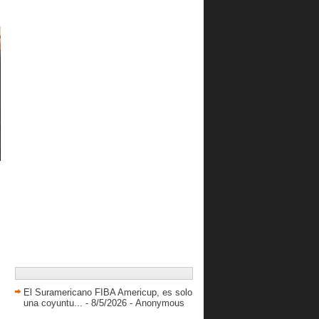
Yurkia Gallardo comandó ataque del
Danz en imponen...
Ramón Díaz: “Porque no soñar con
la posibilidad qu...
Garly Sojo vio sus primeros minutos
en la G-League
Cocodrilos mantiene racha ganadora
al derrotar a D...
Guaiqueríes se quedó con el derbi
oriental y afian...
Trotamundos enciende su ofensiva y
derrota a Llaneros
Broncos se impuso en cerrado
choque ante Centauros
Venezolanos en el sistema
universitario de USA 202...
Cocodrilos vuelve al triunfo al
derrotar a Taurinos
Patriotas apeló a la experiencia y
El Suramericano FIBA Americup, es solo
doblegó a Pastoras
una coyuntu...
- 8/5/2026
- Anonymous
Spartans derrota al debutante