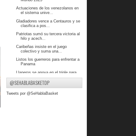
Actuaciones de los venezolanos en
el sistema unive...
Gladiadores vence a Centauros y se
clasifica a pos...
Patriotas sumó su tercera victoria al
hilo y acech...
Caribeñas insiste en el juego
colectivo y suma una...
Listos los guerreros para enfrentar a
Panama
Llaneros se apoya en el triple para
vencer a Diablos
@SEHABLABASKETDP
Gladiadores se impone a Cangrejeros
y acecha la ci...
Tweets por @SeHablaBasket
Cinthya Polanco comandó
electrizante triunfo de Pa...
DANZ recupera confianza y suma su
segunda victoria...
Broncos impuso su poder ofensivo y
le ganó a Super...