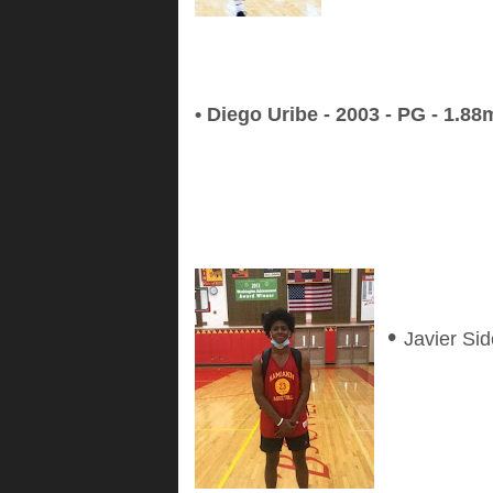
• Diego Uribe - 2003 - PG - 1.8
•
J
avier Sid