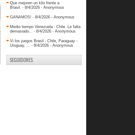
Llaneros y acumula r...
Que mejoren un kilo frente a
Brasil.
- 8/4/2026
- Anonymous
Génesis Rivera salva importante
victoria de Caribe...
GANAMOS!
- 8/4/2026
- Anonymous
¿Garly Sojo NBA?
Medio tiempo Venezuela - Chile. Le falta
demasiado...
- 8/4/2026
- Anonymous
Fernando Fuenmayor anotó 9 puntos
en revés de Obras
Vi los juegos Brasil - Chile, Paraguay -
Gladiadores frenó a Supersónicos y
Uruguay, ...
- 8/4/2026
- Anonymous
mantiene su inv...
DANZ hilvanó su cuarta victoria
SEGUIDORES
consecutiva
Spartans sigue con su invicto tras
vencer a Trotam...
Supersónicos selló remontada ante
Cangrejeros
Diablos afina su ofensiva y consigue
su segundo tr...
Gladiadores derrotó a Centauros y
sumó su segundo ...
Broncos consiguió una peleada
victoria ante Cangre...
Waleska Pérez mantuvo invicto al