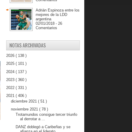
Adrián Espinoza entre los
mejores de la LDD
argentina
02/01/2018 - 26
Comentarios
NOTAS ARCHIVADAS
2026
( 138 )
2025
( 101 )
2024
( 137 )
2023
( 360 )
2022
( 331 )
2021
( 406 )
diciembre 2021
( 51 )
noviembre 2021
( 78 )
Trotamundos consigue tercer triunfo
al derrotar a ...
DANZ doblegó a Caribeñas y se
afianza en el liderato