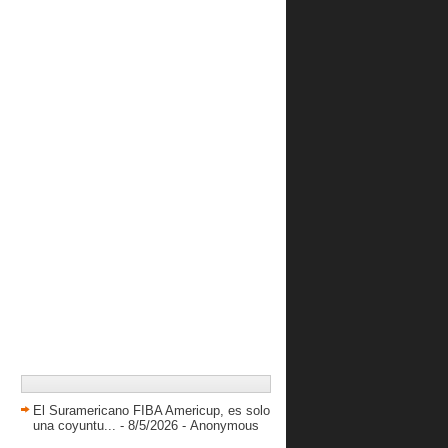
Yurkia Gallardo comandó ataque del
Danz en imponen...
Ramón Díaz: “Porque no soñar con
la posibilidad qu...
Garly Sojo vio sus primeros minutos
en la G-League
Cocodrilos mantiene racha ganadora
al derrotar a D...
Guaiqueríes se quedó con el derbi
oriental y afian...
Trotamundos enciende su ofensiva y
derrota a Llaneros
Broncos se impuso en cerrado
choque ante Centauros
Venezolanos en el sistema
universitario de USA 202...
Cocodrilos vuelve al triunfo al
derrotar a Taurinos
Patriotas apeló a la experiencia y
El Suramericano FIBA Americup, es solo
doblegó a Pastoras
una coyuntu...
- 8/5/2026
- Anonymous
Spartans derrota al debutante