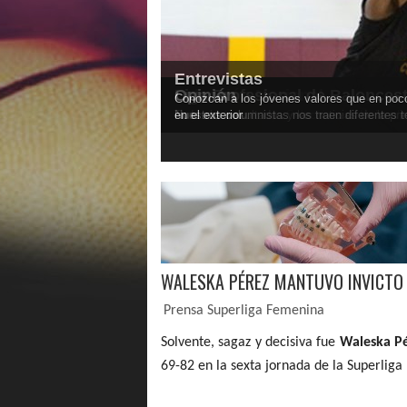
Entrevistas
Legionarios
Selección Nacional
Liga Profesional de Balonces
Opinión
Conozcan a los jóvenes valores que en poco
Seguimiento a los jugadores venezolanos en e
Noticias de nuestras Selecciones Nacionale
Todos los resultados y las noticias de la pri
Nuestros columnistas nos traen diferentes 
en el exterior
WALESKA PÉREZ MANTUVO INVICTO 
Prensa Superliga Femenina
Solvente, sagaz y decisiva fue 
Waleska P
69-82 en la sexta jornada de la Superlig