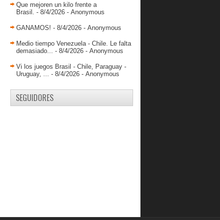
Llaneros y acumula r...
Que mejoren un kilo frente a
Brasil.
- 8/4/2026
- Anonymous
Génesis Rivera salva importante
victoria de Caribe...
GANAMOS!
- 8/4/2026
- Anonymous
¿Garly Sojo NBA?
Medio tiempo Venezuela - Chile. Le falta
demasiado...
- 8/4/2026
- Anonymous
Fernando Fuenmayor anotó 9 puntos
en revés de Obras
Vi los juegos Brasil - Chile, Paraguay -
Gladiadores frenó a Supersónicos y
Uruguay, ...
- 8/4/2026
- Anonymous
mantiene su inv...
DANZ hilvanó su cuarta victoria
SEGUIDORES
consecutiva
Spartans sigue con su invicto tras
vencer a Trotam...
Supersónicos selló remontada ante
Cangrejeros
Diablos afina su ofensiva y consigue
su segundo tr...
Gladiadores derrotó a Centauros y
sumó su segundo ...
Broncos consiguió una peleada
victoria ante Cangre...
Waleska Pérez mantuvo invicto al