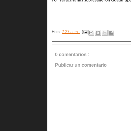
Por Yaracuyanas sobresalieron Guadalupe 
Hora:
7:27 a. m.
0 comentarios :
Publicar un comentario