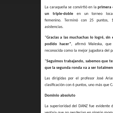
La caraqueña
se convirtió en la
 primera e
un triple-doble 
en un torneo local
femenino. Terminó con 25 puntos, 1
asistencias.
“
Gracias a las muchachas lo logré, sin e
podido hacer”
, afirmó Waleska, que
reconocida como la mejor jugadora del p
“
Seguimos trabajando, sabemos que te
que la segunda ronda va a ser totalmen
Las dirigidas por el profesor José Aria
clasificación con 6 puntos, uno más que 
Dominio absoluto
La superioridad del DANZ fue evidente d
ventaja que no perderían en ningún mom