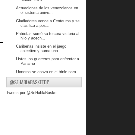
Actuaciones de los venezolanos en
el sistema unive...
Gladiadores vence a Centauros y se
clasifica a pos...
Patriotas sumó su tercera victoria al
hilo y acech...
Caribeñas insiste en el juego
colectivo y suma una...
Listos los guerreros para enfrentar a
Panama
Llaneros se apoya en el triple para
vencer a Diablos
@SEHABLABASKETDP
Gladiadores se impone a Cangrejeros
y acecha la ci...
Tweets por @SeHablaBasket
Cinthya Polanco comandó
electrizante triunfo de Pa...
DANZ recupera confianza y suma su
segunda victoria...
Broncos impuso su poder ofensivo y
le ganó a Super...