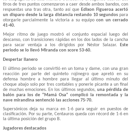
tiros de tres puntos comenzaron a caer desde ambos bandos, con
respuestas una tras otra, tanto así que
Edixon Figueroa acertó
un disparo desde la larga distancia restando 10 segundos
para
otorgarle parcialmente la victoria a su equipo
con un cerrado
41-40.
Mejor ritmo de juego mostró el conjunto espacial luego del
descanso, con transiciones rápidas en los dos lados de la cancha
para sacar ventaja a los dirigidos por Néstor Salazar.
Este
periodo se lo llevó Miranda con score 53-60.
Despertar llanero
El último periodo se convirtió en un toma y dame, con una gran
reacción por parte del quinteto rojinegro que apretó en su
defensa hombre a hombre para llegar al último minuto del
choque abajo solo por tres contables y ponerle picante a un final
de muchas emociones. En los últimos segundos,
una pérdida de
balón para los de “Mamá Osa” complicó la remontada y la
nave mirandina sentenció las acciones 75-70.
Supersónicos deja su marca en 1-6 para seguir en puestos de
clasificación. Por su parte, Centauros queda con récord de 1-6 en
la última posición del grupo B.
Jugadores destacados