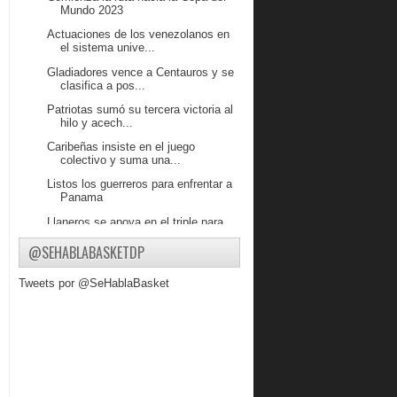
Mundo 2023
Actuaciones de los venezolanos en
el sistema unive...
Gladiadores vence a Centauros y se
clasifica a pos...
Patriotas sumó su tercera victoria al
hilo y acech...
Caribeñas insiste en el juego
colectivo y suma una...
Listos los guerreros para enfrentar a
Panama
Llaneros se apoya en el triple para
vencer a Diablos
@SEHABLABASKETDP
Gladiadores se impone a Cangrejeros
y acecha la ci...
Tweets por @SeHablaBasket
Cinthya Polanco comandó
electrizante triunfo de Pa...
DANZ recupera confianza y suma su
segunda victoria...
Broncos impuso su poder ofensivo y
le ganó a Super...