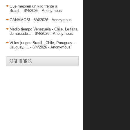
Spartans derrota al debutante
Llaneros y acumula r...
Que mejoren un kilo frente a
Brasil.
- 8/4/2026
- Anonymous
Génesis Rivera salva importante
victoria de Caribe...
GANAMOS!
- 8/4/2026
- Anonymous
¿Garly Sojo NBA?
Medio tiempo Venezuela - Chile. Le falta
demasiado...
- 8/4/2026
- Anonymous
Fernando Fuenmayor anotó 9 puntos
en revés de Obras
Vi los juegos Brasil - Chile, Paraguay -
Gladiadores frenó a Supersónicos y
Uruguay, ...
- 8/4/2026
- Anonymous
mantiene su inv...
DANZ hilvanó su cuarta victoria
SEGUIDORES
consecutiva
Spartans sigue con su invicto tras
vencer a Trotam...
Supersónicos selló remontada ante
Cangrejeros
Diablos afina su ofensiva y consigue
su segundo tr...
Gladiadores derrotó a Centauros y
sumó su segundo ...
Broncos consiguió una peleada
victoria ante Cangre...