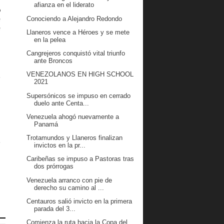
afianza en el liderato
o
Conociendo a Alejandro Redondo
e
e
Llaneros vence a Héroes y se mete
en la pelea
Cangrejeros conquistó vital triunfo
ante Broncos
a
VENEZOLANOS EN HIGH SCHOOL
o
2021
Supersónicos se impuso en cerrado
duelo ante Centa...
Venezuela ahogó nuevamente a
,
Panamá
Trotamundos y Llaneros finalizan
ó
invictos en la pr...
Caribeñas se impuso a Pastoras tras
dos prórrogas
Venezuela arranco con pie de
derecho su camino al ...
Centauros salió invicto en la primera
parada del 3...
Comienza la ruta hacia la Copa del