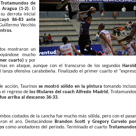
s
Trotamundos de
 Aragua (1-2)
. El
su derrota inicial
cayó 86-83 ante
 Guillermo Vecchio
entros
.
ntos mostraron un
oyándose mucho
imer cuarto)
y por
mas en ataque, aunque con el transcurso de los segundos
Harol
 lanza ofensiva carabobeña. Finalizado el primer cuarto el “expres
de acción, Taurinos
se mostró sólido en la pintura
tomando inclus
n el regreso de
los titulares del coach Alfredo Madrid
, Trotamundo
fue arriba al descanso 36-33.
ambos costados de la cancha fue mucho más sólida, pero con el pasa
aron el aro. Destacándose
Brandon Scott y Gregory Curvelo po
dos
como anotadores del periodo. Terminado el cuarto
Trotamundo