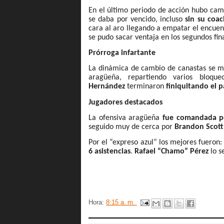
En el último periodo de acción hubo cam
se daba por vencido, incluso
sin su coac
cara al aro llegando a empatar el encuent
se pudo sacar ventaja en los segundos fina
Prórroga infartante
La dinámica de cambio de canastas se ma
aragüeña, repartiendo varios bloq
Hernández
terminaron
finiquitando el p
Jugadores destacados
La ofensiva aragüeña
fue comandada po
seguido muy de cerca por
Brandon Scott
Por el “expreso azul” los mejores fueron
6 asistencias
.
Rafael “Chamo” Pérez
lo s
Hora:
8:15 a. m.