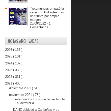
Trotamundos empató la
serie con Brillantes tras
un triunfo por amplio
margen
25/09/2022 - 1
Comentarios
NOTAS ARCHIVADAS
2026
( 137 )
d
2025
( 101 )
o
2024
( 137 )
2023
( 360 )
o
s
2022
( 331 )
2021
( 406 )
diciembre 2021
( 51 )
noviembre 2021
( 78 )
r
Trotamundos consigue tercer triunfo
r
al derrotar a ...
s
DANZ doblegó a Caribeñas y se