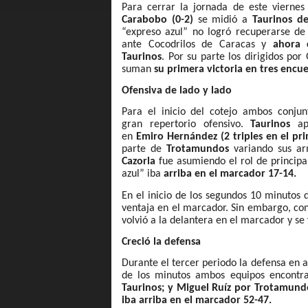
Para cerrar la jornada de este vierne
Carabobo (0-2)
se midió a
Taurinos de
“expreso azul” no logró recuperarse de 
ante Cocodrilos de Caracas y
ahora 
Taurinos
. Por su parte los dirigidos por
suman
su primera victoria en tres encu
Ofensiva de lado y lado
Para el inicio del cotejo ambos conju
gran repertorio ofensivo.
Taurinos
ap
en
Emiro Hernández (2 triples en el pr
parte de
Trotamundos
variando sus ar
Cazorla
fue asumiendo el rol de principal
azul” iba
arriba en el marcador 17-14.
En el inicio de los segundos 10 minutos 
ventaja en el marcador. Sin embargo, co
volvió a la delantera en el marcador y se
Creció la defensa
Durante el tercer periodo la defensa en 
de los minutos ambos equipos encontr
Taurinos; y Miguel Ruíz por Trotamun
iba arriba en el marcador 52-47.