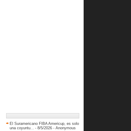
y conseguir su...
Yurkia Gallardo comandó ataque del
Danz en imponen...
Ramón Díaz: “Porque no soñar con
la posibilidad qu...
Garly Sojo vio sus primeros minutos
en la G-League
Cocodrilos mantiene racha ganadora
al derrotar a D...
Guaiqueríes se quedó con el derbi
oriental y afian...
Trotamundos enciende su ofensiva y
derrota a Llaneros
Broncos se impuso en cerrado
choque ante Centauros
Venezolanos en el sistema
universitario de USA 202...
Cocodrilos vuelve al triunfo al
derrotar a Taurinos
Patriotas apeló a la experiencia y
El Suramericano FIBA Americup, es solo
doblegó a Pastoras
una coyuntu...
- 8/5/2026
- Anonymous