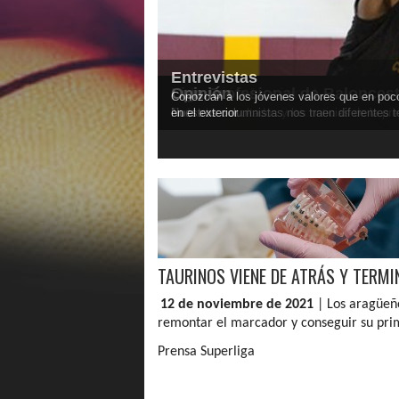
Entrevistas
Legionarios
Selección Nacional
Liga Profesional de Balonces
Opinión
Conozcan a los jóvenes valores que en poco
Seguimiento a los jugadores venezolanos en e
Noticias de nuestras Selecciones Nacionale
Todos los resultados y las noticias de la pri
Nuestros columnistas nos traen diferentes 
en el exterior
TAURINOS VIENE DE ATRÁS Y TERM
12 de noviembre de 2021
| Los aragüeñ
remontar el marcador y conseguir su pri
Prensa Superliga