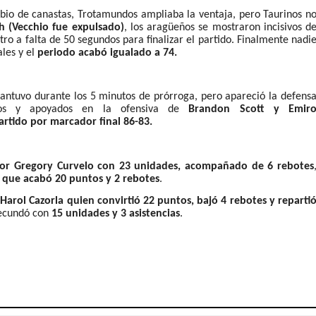
bio de canastas, Trotamundos ampliaba la ventaja, pero Taurinos n
h (Vecchio fue expulsado)
, los aragüeños se mostraron incisivos d
ro a falta de 50 segundos para finalizar el partido. Finalmente nadi
les y el
periodo acabó igualado a 74.
ntuvo durante los 5 minutos de prórroga, pero apareció la defens
ueos y apoyados en la ofensiva de
Brandon Scott y Emir
artido por marcador final 86-83.
r Gregory Curvelo con 23 unidades, acompañado de 6 rebotes
 que acabó 20 puntos y 2 rebotes
.
:
Harol Cazorla quien convirtió 22 puntos, bajó 4 rebotes y reparti
ecundó con
15 unidades y 3 asistencias
.