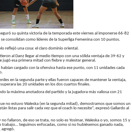
seguró su quinta victoria de la temporada este viernes al imponerse 66-82
s se consolidan como líderes de la Superliga Femenina con 10 puntos.
o reflejó una cosa: el claro dominio oriental.
eron al Danz llegar al medio tiempo con una sólida ventaja de 39-62 y
e jugó esa primera mitad con fiebre y malestar general.
es habían cargado con la ofensiva hasta ese punto, con 11 unidades cada
o.
veniles en la segunda parte y ellas fueron capaces de mantener la ventaja,
uperara las 20 unidades en los dos cuartos finales.
ndo la máxima anotadora del partido y la jugadora más valiosa con 21
e que no estuvo Waleska (en la segunda mitad), demostramos que somos un
n listas para salir cada vez que el coach lo necesite”, expresó Gallardo al
 y no fallaron, de eso se trata, no solo es Yosimar, Waleska o yo, somos 15 y
ro trabajo… Seguimos enfocadas, como si no hubiésemos ganado nada,
, agregó.