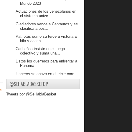
Mundo 2023
Actuaciones de los venezolanos en
el sistema unive...
Gladiadores vence a Centauros y se
clasifica a pos...
Patriotas sumó su tercera victoria al
hilo y acech...
Caribeñas insiste en el juego
colectivo y suma una...
Listos los guerreros para enfrentar a
Panama
Llaneros se apoya en el triple para
vencer a Diablos
@SEHABLABASKETDP
Gladiadores se impone a Cangrejeros
a
y acecha la ci...
Tweets por @SeHablaBasket
Cinthya Polanco comandó
electrizante triunfo de Pa...
DANZ recupera confianza y suma su
segunda victoria...
Broncos impuso su poder ofensivo y
le ganó a Super...