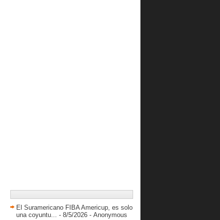
y conseguir su...
Yurkia Gallardo comandó ataque del
Danz en imponen...
Ramón Díaz: “Porque no soñar con
la posibilidad qu...
Garly Sojo vio sus primeros minutos
en la G-League
Cocodrilos mantiene racha ganadora
al derrotar a D...
Guaiqueríes se quedó con el derbi
oriental y afian...
Trotamundos enciende su ofensiva y
derrota a Llaneros
Broncos se impuso en cerrado
choque ante Centauros
Venezolanos en el sistema
universitario de USA 202...
Cocodrilos vuelve al triunfo al
derrotar a Taurinos
Patriotas apeló a la experiencia y
El Suramericano FIBA Americup, es solo
doblegó a Pastoras
una coyuntu...
- 8/5/2026
- Anonymous