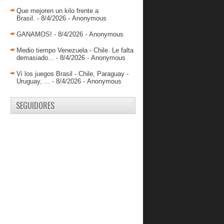
Spartans derrota al debutante
Llaneros y acumula r...
Que mejoren un kilo frente a
Brasil.
- 8/4/2026
- Anonymous
Génesis Rivera salva importante
victoria de Caribe...
GANAMOS!
- 8/4/2026
- Anonymous
¿Garly Sojo NBA?
Medio tiempo Venezuela - Chile. Le falta
demasiado...
- 8/4/2026
- Anonymous
Fernando Fuenmayor anotó 9 puntos
en revés de Obras
Vi los juegos Brasil - Chile, Paraguay -
Gladiadores frenó a Supersónicos y
Uruguay, ...
- 8/4/2026
- Anonymous
mantiene su inv...
DANZ hilvanó su cuarta victoria
SEGUIDORES
consecutiva
Spartans sigue con su invicto tras
vencer a Trotam...
Supersónicos selló remontada ante
Cangrejeros
Diablos afina su ofensiva y consigue
su segundo tr...
Gladiadores derrotó a Centauros y
sumó su segundo ...
Broncos consiguió una peleada
victoria ante Cangre...