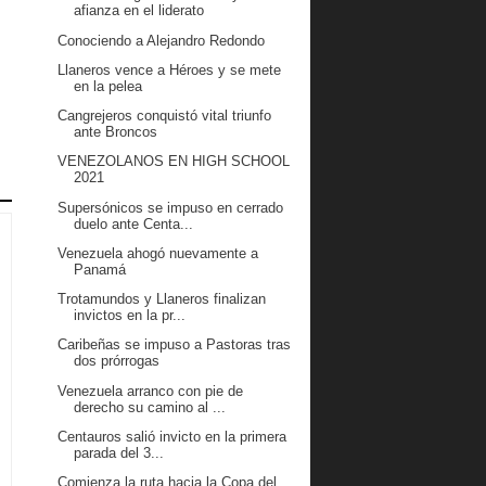
afianza en el liderato
Conociendo a Alejandro Redondo
Llaneros vence a Héroes y se mete
en la pelea
Cangrejeros conquistó vital triunfo
ante Broncos
VENEZOLANOS EN HIGH SCHOOL
2021
Supersónicos se impuso en cerrado
duelo ante Centa...
Venezuela ahogó nuevamente a
Panamá
Trotamundos y Llaneros finalizan
invictos en la pr...
Caribeñas se impuso a Pastoras tras
dos prórrogas
Venezuela arranco con pie de
derecho su camino al ...
Centauros salió invicto en la primera
parada del 3...
Comienza la ruta hacia la Copa del