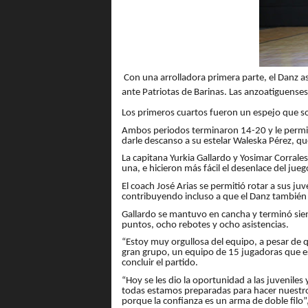
Con una arrolladora primera parte, el Danz a
ante Patriotas de Barinas. Las anzoatiguense
Los primeros cuartos fueron un espejo que sol
Ambos periodos terminaron 14-20 y le permiti
darle descanso a su estelar Waleska Pérez, qu
La capitana Yurkia Gallardo y Yosimar Corral
una, e hicieron más fácil el desenlace del jueg
El coach José Arias se permitió rotar a sus ju
contribuyendo incluso a que el Danz también s
Gallardo se mantuvo en cancha y terminó sie
puntos, ocho rebotes y ocho asistencias.
“Estoy muy orgullosa del equipo, a pesar d
gran grupo, un equipo de 15 jugadoras que está
concluir el partido.
“Hoy se les dio la oportunidad a las juveniles
todas estamos preparadas para hacer nuest
porque la confianza es un arma de doble filo”