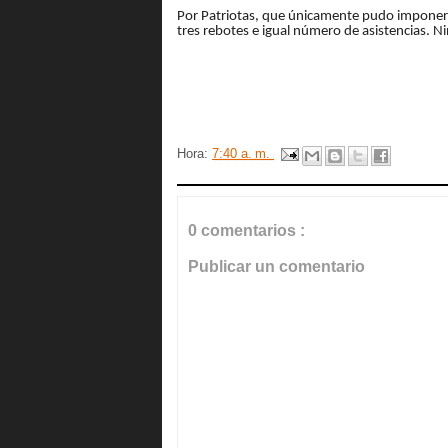
Por Patriotas, que únicamente pudo imponers
tres rebotes e igual número de asistencias. N
Hora:
7:40 a. m.
0 comentarios :
Publicar un comentario