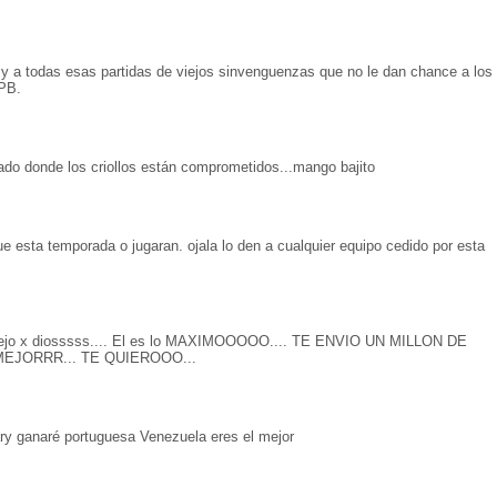
y a todas esas partidas de viejos sinvenguenzas que no le dan chance a los
LPB.
ado donde los criollos están comprometidos...mango bajito
ue esta temporada o jugaran. ojala lo den a cualquier equipo cedido por esta
jo x diosssss.... El es lo MAXIMOOOOO.... TE ENVIO UN MILLON DE
EJORRR... TE QUIEROOO...
ry ganaré portuguesa Venezuela eres el mejor