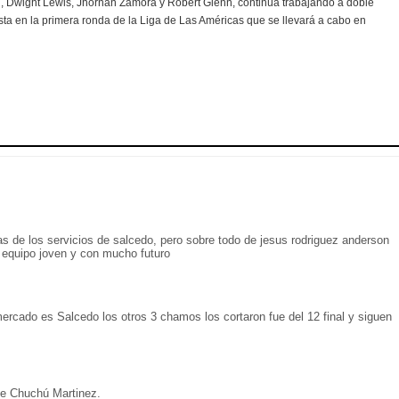
n, Dwight Lewis, Jhornan Zamora y Robert Glenn, continúa trabajando a doble
sta en la primera ronda de la Liga de Las Américas que se llevará a cabo en
ras de los servicios de salcedo, pero sobre todo de jesus rodriguez anderson
 equipo joven y con mucho futuro
mercado es Salcedo los otros 3 chamos los cortaron fue del 12 final y siguen
de Chuchú Martinez.