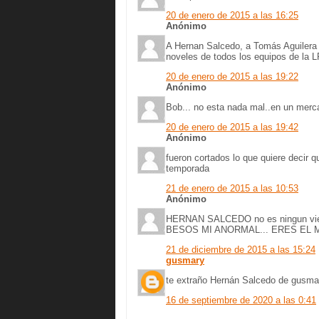
20 de enero de 2015 a las 16:25
Anónimo
A Hernan Salcedo, a Tomás Aguilera 
noveles de todos los equipos de la 
20 de enero de 2015 a las 19:22
Anónimo
Bob... no esta nada mal..en un merc
20 de enero de 2015 a las 19:42
Anónimo
fueron cortados lo que quiere decir q
temporada
21 de enero de 2015 a las 10:53
Anónimo
HERNAN SALCEDO no es ningun vie
BESOS MI ANORMAL... ERES EL M
21 de diciembre de 2015 a las 15:24
gusmary
te extraño Hernán Salcedo de gusma
16 de septiembre de 2020 a las 0:41