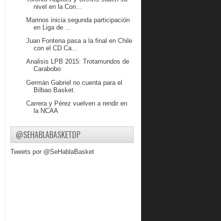
nivel en la Con...
Marinos inicia segunda participación
en Liga de ...
Juan Fontena pasa a la final en Chile
con el CD Ca...
Analisis LPB 2015: Trotamundos de
Carabobo
Germán Gabriel no cuenta para el
Bilbao Basket.
Carrera y Pérez vuelven a rendir en
la NCAA
José Vargas “Marinos va con todo”
@SEHABLABASKETDP
Diego Guevara ya está en Gigantes
Continúa pretemporada de la LPB
Tweets por @SeHablaBasket
Análisis LPB 2015: Guaiqueríes de
Margarita
LUIS BETHELMY SE QUEDA EN
LARA
GUAROS SE IMPUSO A
TROTAMUNDOS Pretemporada