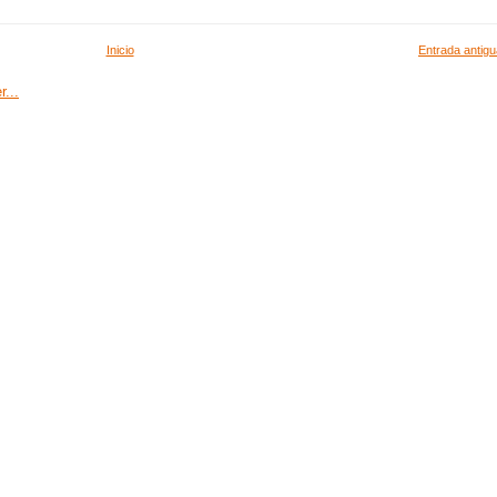
Inicio
Entrada antigu