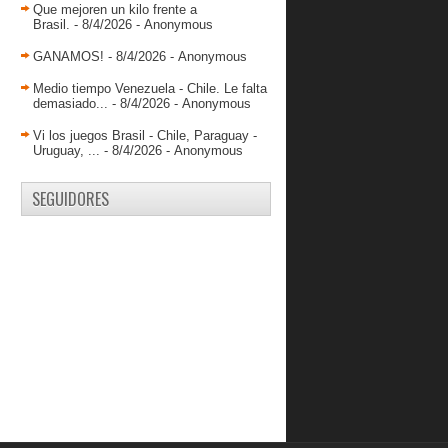
Bucaneros cedió ante Valladolid
Que mejoren un kilo frente a
Brasil.
- 8/4/2026
- Anonymous
La familia “camarón” ya trabaja para
la LPB 2015
GANAMOS!
- 8/4/2026
- Anonymous
Panteras cumplió intensa primera
semana
Medio tiempo Venezuela - Chile. Le falta
demasiado...
- 8/4/2026
- Anonymous
Rafael “Chamo” Pérez llegó motivado
a Toros de Aragua
Vi los juegos Brasil - Chile, Paraguay -
Uruguay, ...
- 8/4/2026
- Anonymous
CUBILLÁN: TENEMOS UN GRAN
COMPROMISO CON LOS
FANA...
SEGUIDORES
CONOCIENDO A ABRAHAM
KAPUSCHEWSKY
Juan Coronado: “me adapto al
sistema”
EL TSUNAMI LUIS BETHELMY ES
DE GUAROS
Cocodrilos tiene poder de renovación
Peter Kvietek se va a Bolivia
Michael Carrera encesta 5 puntos
contra Ole Miss.
Jorge Parra: "Fue excelente la