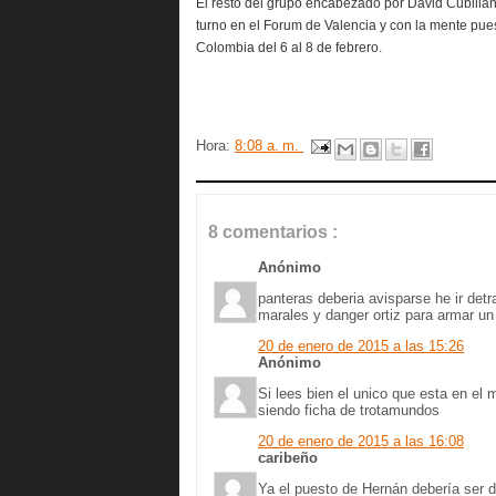
El resto del grupo encabezado por David Cubillá
turno en el Forum de Valencia y con la mente pue
Colombia del 6 al 8 de febrero.
Hora:
8:08 a. m.
8 comentarios :
Anónimo
panteras deberia avisparse he ir det
marales y danger ortiz para armar un
20 de enero de 2015 a las 15:26
Anónimo
Si lees bien el unico que esta en el 
siendo ficha de trotamundos
20 de enero de 2015 a las 16:08
caribeño
Ya el puesto de Hernán debería ser 