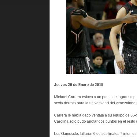
Jueves 29 de Enero de 2015
Michael Carrera estuvo a un punto de lograr su p
sexta derrota para la universidad del venezolano 
Carrera le había dado ventaja a su equipo de 56-
Carolina solo pudo anotar dos puntos en el resto
Los Gamecoks fallaron 6 de sus finales 7 intentos 