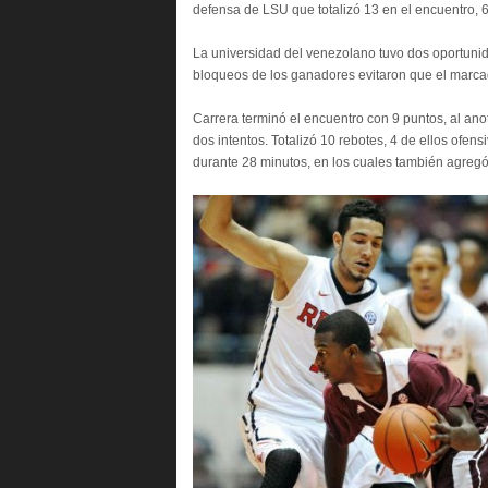
defensa de LSU que totalizó 13 en el encuentro, 6
La universidad del venezolano tuvo dos oportunid
bloqueos de los ganadores evitaron que el marcad
Carrera terminó el encuentro con 9 puntos, al anot
dos intentos. Totalizó 10 rebotes, 4 de ellos ofen
durante 28 minutos, en los cuales también agreg