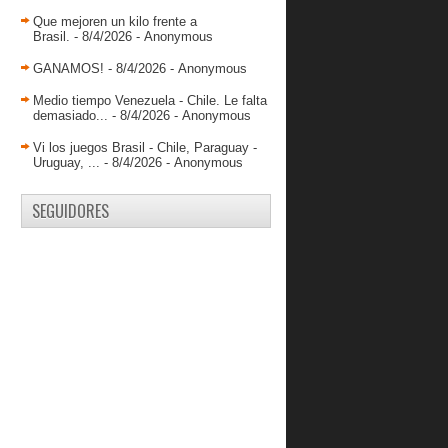
Bucaneros cedió ante Valladolid
Que mejoren un kilo frente a
Brasil.
- 8/4/2026
- Anonymous
La familia “camarón” ya trabaja para
la LPB 2015
GANAMOS!
- 8/4/2026
- Anonymous
Panteras cumplió intensa primera
semana
Medio tiempo Venezuela - Chile. Le falta
demasiado...
- 8/4/2026
- Anonymous
Rafael “Chamo” Pérez llegó motivado
a Toros de Aragua
Vi los juegos Brasil - Chile, Paraguay -
Uruguay, ...
- 8/4/2026
- Anonymous
CUBILLÁN: TENEMOS UN GRAN
COMPROMISO CON LOS
FANA...
SEGUIDORES
CONOCIENDO A ABRAHAM
KAPUSCHEWSKY
Juan Coronado: “me adapto al
sistema”
EL TSUNAMI LUIS BETHELMY ES
DE GUAROS
Cocodrilos tiene poder de renovación
Peter Kvietek se va a Bolivia
Michael Carrera encesta 5 puntos
contra Ole Miss.
Jorge Parra: "Fue excelente la