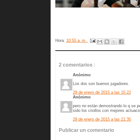
Hora:
10:55 a. m.
2 comentarios :
Anónimo
Los dos son buenos jugadores.
29 de enero de 2015 a las 15:22
Anónimo
pero no están demostrando lo q se pen
sido los criollos con mejores actuac
29 de enero de 2015 a las 21:35
Publicar un comentario