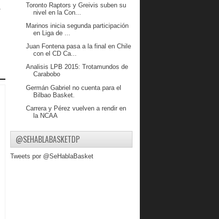
Toronto Raptors y Greivis suben su
z
nivel en la Con...
Marinos inicia segunda participación
en Liga de ...
Juan Fontena pasa a la final en Chile
con el CD Ca...
Analisis LPB 2015: Trotamundos de
Carabobo
Germán Gabriel no cuenta para el
Bilbao Basket.
Carrera y Pérez vuelven a rendir en
la NCAA
José Vargas “Marinos va con todo”
@SEHABLABASKETDP
Diego Guevara ya está en Gigantes
Continúa pretemporada de la LPB
Tweets por @SeHablaBasket
Análisis LPB 2015: Guaiqueríes de
Margarita
LUIS BETHELMY SE QUEDA EN
LARA
GUAROS SE IMPUSO A
TROTAMUNDOS Pretemporada