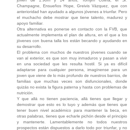
joven de 1.90m y 14 años, Tomjim Colina, el Sr.
Champagne, Ensueños Hope, Greivis Vázquez, que con
anterioridad han ayudado a algunos jóvenes a triunfar. Pero
el muchacho debe mostrar que tiene talento, madurez y
apoyo familiar.
Otra alternativa es ponerse en contacto con la FVB, que
actualmente implementa el plan de altura, en el que a los
jóvenes con buena talla los están becando y ayudando en
su desarrollo.
El problema con muchos de nuestros jóvenes cuando se
van al exterior, es que son muy inmaduros y pasan a vivir
en una sociedad que les resulta hostil. Si ya es difícil
adaptarse para cualquier persona, imagínense para un
joven que viene de lo más profundo de nuestros barrios, de
familias que muchas veces son disfuncionales, donde
quizás no exista la figura paterna y hasta con problemas de
nutrición.
Y que allá no tienen paciencia, allá tienes que llegar y
demostrar que esto es lo tuyo y además que tienes que
tener buen nivel académico para mantener la beca, en
otras palabras, tienes que echarle pichón desde el principio
y mantenerte. Lamentablemente no todos nuestros
prospectos están dispuestos a darlo todo por triunfar, y no