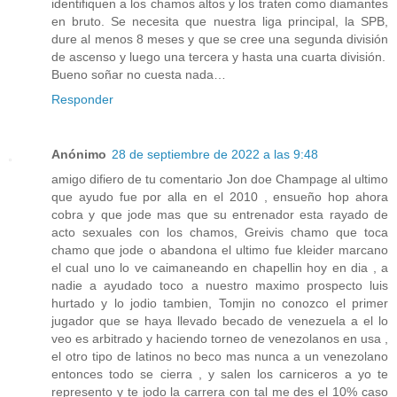
identifiquen a los chamos altos y los traten como diamantes
en bruto. Se necesita que nuestra liga principal, la SPB,
dure al menos 8 meses y que se cree una segunda división
de ascenso y luego una tercera y hasta una cuarta división.
Bueno soñar no cuesta nada…
Responder
Anónimo
28 de septiembre de 2022 a las 9:48
amigo difiero de tu comentario Jon doe Champage al ultimo
que ayudo fue por alla en el 2010 , ensueño hop ahora
cobra y que jode mas que su entrenador esta rayado de
acto sexuales con los chamos, Greivis chamo que toca
chamo que jode o abandona el ultimo fue kleider marcano
el cual uno lo ve caimaneando en chapellin hoy en dia , a
nadie a ayudado toco a nuestro maximo prospecto luis
hurtado y lo jodio tambien, Tomjin no conozco el primer
jugador que se haya llevado becado de venezuela a el lo
veo es arbitrado y haciendo torneo de venezolanos en usa ,
el otro tipo de latinos no beco mas nunca a un venezolano
entonces todo se cierra , y salen los carniceros a yo te
represento y te jodo la carrera con tal me des el 10% caso