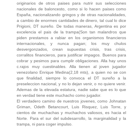
originarios de otros paises para nutrir sus selecciones
nacionales de baloncesto, como si lo hacen paises como
España, nacionalizando gringos y de otras nacionalidades,
a cambio de enormes cantidades de dinero, tal cual lo dice
Prigioni, DT sureño. De todas maneras, Argentina es por
excelencia el pais de la trampa(Son tan malandros que
piden prestamos a rabiar en los organismos financieros
internacionales, y nunca pagan; los muy chulos
desvergonzados, crean supuestas crisis, tras crisis,
corralitos financieros, para justificar impagos. Buenos para
cobrar y pesimos para cumplir obligaciones. Alla hay unos
c.rajos muy cuestinables. Alla tienen al joven jugador
venezolano Enrique Medina(2,18 mts), a quien no se con
que finalidad, siempre lo convoca el DT sureño a la
preseleccion nacional, y no lo dejan venir, o no quiere venir.
Ademas de la elevada estatura, nadie sabe que es lo que
en verdad tiene este muchacho como jugador.
El verdadero camino de nuestros jovenes, como Johnatan
Griman, Odeth Betancourt, Luis Risquez, Luis Torre, y
cientos de muchachas y muchachos valiosos, es hacia el
Norte. Para el sur del subdesarrollo, la marginalidad y la
trampa, ni para coger impulso.