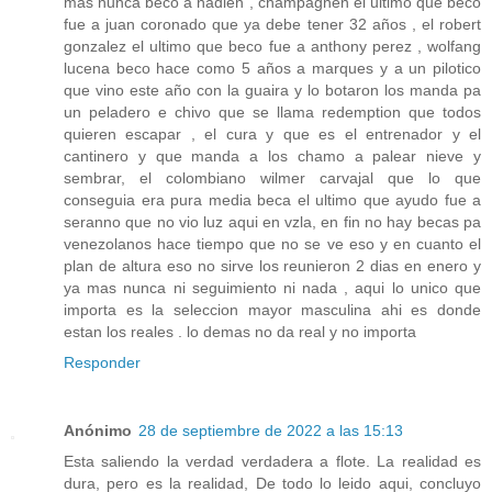
mas nunca beco a nadien , champagnen el ultimo que beco
fue a juan coronado que ya debe tener 32 años , el robert
gonzalez el ultimo que beco fue a anthony perez , wolfang
lucena beco hace como 5 años a marques y a un pilotico
que vino este año con la guaira y lo botaron los manda pa
un peladero e chivo que se llama redemption que todos
quieren escapar , el cura y que es el entrenador y el
cantinero y que manda a los chamo a palear nieve y
sembrar, el colombiano wilmer carvajal que lo que
conseguia era pura media beca el ultimo que ayudo fue a
seranno que no vio luz aqui en vzla, en fin no hay becas pa
venezolanos hace tiempo que no se ve eso y en cuanto el
plan de altura eso no sirve los reunieron 2 dias en enero y
ya mas nunca ni seguimiento ni nada , aqui lo unico que
importa es la seleccion mayor masculina ahi es donde
estan los reales . lo demas no da real y no importa
Responder
Anónimo
28 de septiembre de 2022 a las 15:13
Esta saliendo la verdad verdadera a flote. La realidad es
dura, pero es la realidad, De todo lo leido aqui, concluyo