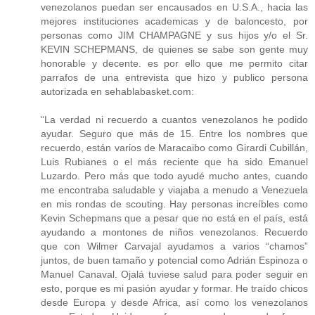
venezolanos puedan ser encausados en U.S.A., hacia las
mejores instituciones academicas y de baloncesto, por
personas como JIM CHAMPAGNE y sus hijos y/o el Sr.
KEVIN SCHEPMANS, de quienes se sabe son gente muy
honorable y decente. es por ello que me permito citar
parrafos de una entrevista que hizo y publico persona
autorizada en sehablabasket.com:
“La verdad ni recuerdo a cuantos venezolanos he podido
ayudar. Seguro que más de 15. Entre los nombres que
recuerdo, están varios de Maracaibo como Girardi Cubillán,
Luis Rubianes o el más reciente que ha sido Emanuel
Luzardo. Pero más que todo ayudé mucho antes, cuando
me encontraba saludable y viajaba a menudo a Venezuela
en mis rondas de scouting. Hay personas increíbles como
Kevin Schepmans que a pesar que no está en el país, está
ayudando a montones de niños venezolanos. Recuerdo
que con Wilmer Carvajal ayudamos a varios “chamos”
juntos, de buen tamaño y potencial como Adrián Espinoza o
Manuel Canaval. Ojalá tuviese salud para poder seguir en
esto, porque es mi pasión ayudar y formar. He traído chicos
desde Europa y desde Africa, así como los venezolanos