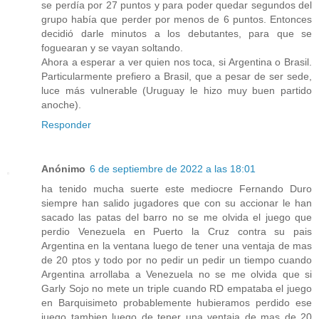
se perdía por 27 puntos y para poder quedar segundos del
grupo había que perder por menos de 6 puntos. Entonces
decidió darle minutos a los debutantes, para que se
foguearan y se vayan soltando.
Ahora a esperar a ver quien nos toca, si Argentina o Brasil.
Particularmente prefiero a Brasil, que a pesar de ser sede,
luce más vulnerable (Uruguay le hizo muy buen partido
anoche).
Responder
Anónimo
6 de septiembre de 2022 a las 18:01
ha tenido mucha suerte este mediocre Fernando Duro
siempre han salido jugadores que con su accionar le han
sacado las patas del barro no se me olvida el juego que
perdio Venezuela en Puerto la Cruz contra su pais
Argentina en la ventana luego de tener una ventaja de mas
de 20 ptos y todo por no pedir un pedir un tiempo cuando
Argentina arrollaba a Venezuela no se me olvida que si
Garly Sojo no mete un triple cuando RD empataba el juego
en Barquisimeto probablemente hubieramos perdido ese
juego tambien luego de tener una ventaja de mas de 20