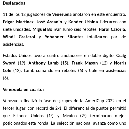
Destacados
11 de los 12 jugadores de 
Venezuela
 anotaron en este encuentro. 
Edgar Martínez
, 
José Ascanio
 y 
Kender Urbina
 lideraron con 
siete unidades. 
Miguel Bolívar
 sumó seis rebotes. 
Harol Cazorla
, 
Windi Graterol
 y 
Yohanner Sifontes
 totalizaron par de 
asistencias.
Estados Unidos tuvo a cuatro anotadores en doble dígito: 
Craig 
Sword
 (19), 
Anthony Lamb
 (15), 
Frank Mason
 (12) y 
Norris 
Cole
 (12). Lamb comandó en rebotes (6) y Cole en asistencias 
(6). 
Venezuela en cuartos
Venezuela finalizó la fase de grupos de la AmeriCup 2022 en el 
tercer lugar, con récord de 2-1. El diferencial de puntos permitió 
que Estados Unidos (1°) y México (2°) terminaran mejor 
posicionados esta ronda. La selección nacional avanza como uno 