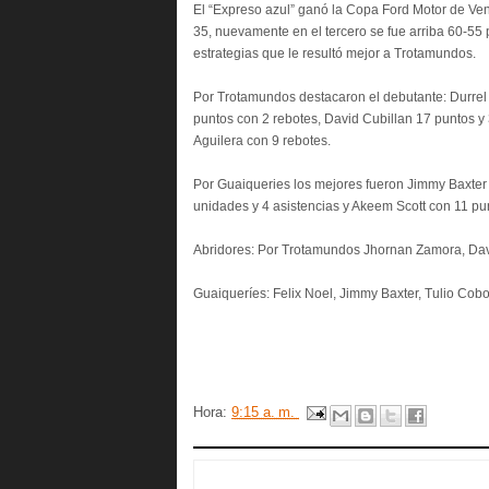
El “Expreso azul” ganó la Copa Ford Motor de Ven
35, nuevamente en el tercero se fue arriba 60-55 p
estrategias que le resultó mejor a Trotamundos.
Por Trotamundos destacaron el debutante: Durrel
puntos con 2 rebotes, David Cubillan 17 puntos y 
Aguilera con 9 rebotes.
Por Guaiqueries los mejores fueron Jimmy Baxter 
unidades y 4 asistencias y Akeem Scott con 11 pu
Abridores: Por Trotamundos Jhornan Zamora, Davi
Guaiqueríes: Felix Noel, Jimmy Baxter, Tulio Cob
Hora:
9:15 a. m.