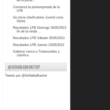
de la poste...
Comienza la postemporada de la
LPB
Se inicia clasificatorio Juvenil zona
Oeste.
Resultados LPB Domingo 26/05/2013
fin de la ronda ...
Resultados LPB Sábado 25/05/2013
Resultados LPB Jueves 23/05/2013
Gaiteros vence a Trotamundos y
clasifica
Graterol marca 9 puntos en cómoda
victoria de Capi...
@SEHABLABASKETDP
Greivis no descarta estar recuperado
Tweets por @SeHablaBasket
para el Premu...
Fernando Lucena y Edgar Arteaga
destacan en Colombia
Fundación Baloncesto Para Todos
busca talentos en ...
Resultados LPB Martes 21/05/2013
Resultados LPB Lunes 20/05/2013