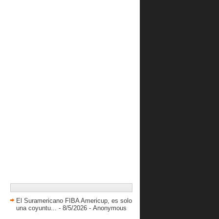
Héctor Aguilar firmó con Guaros
Selección Femenina Vinotinto Sub
16 estrenará el P...
Jesus Cordovez reemplazara a
Guillermo Vecchio en ...
Resultados LPB 13/05/2013
Conociendo a Danger Ortiz
Graterol cerca de otra doble figura en
caida de Ca...
Sin contratiempo es elegido Jorge
Hernandez como p...
Resultados LPB Viernes 10/05/2013
Resultados LPB Jueves 09/05/2013
Continúa la acción en la Liga Master
Resultados LPB Miércoles
08/05/2013
John Cox encesta 18 puntos en final
El Suramericano FIBA Americup, es solo
de la Copa Fra...
una coyuntu...
- 8/5/2026
- Anonymous
Resultados LPB Martes 07/05/2013