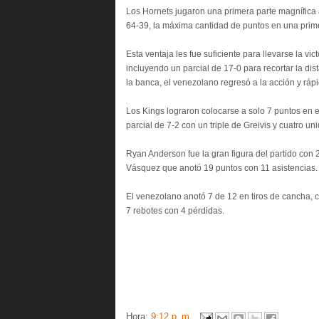
Los Hornets jugaron una primera parte magnífica 
64-39, la máxima cantidad de puntos en una prim
Esta ventaja les fue suficiente para llevarse la vi
incluyendo un parcial de 17-0 para recortar la di
la banca, el venezolano regresó a la acción y rá
Los Kings lograron colocarse a solo 7 puntos en 
parcial de 7-2 con un triple de Greivis y cuatro u
Ryan Anderson fue la gran figura del partido con
Vásquez que anotó 19 puntos con 11 asistencias.
El venezolano anotó 7 de 12 en tiros de cancha, c
7 rebotes con 4 pérdidas.
Hora:
9:12 p. m.