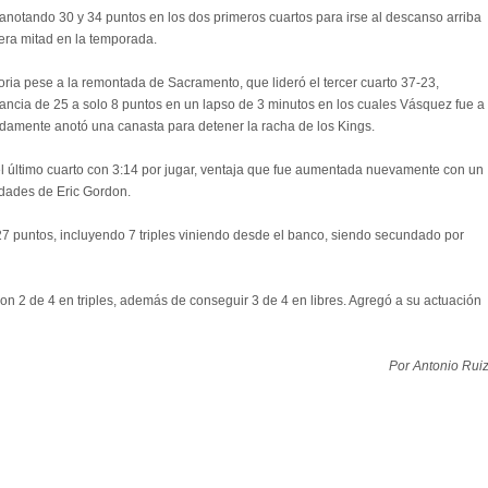
anotando 30 y 34 puntos en los dos primeros cuartos para irse al descanso arriba
era mitad en la temporada.
ctoria pese a la remontada de Sacramento, que lideró el tercer cuarto 37-23,
stancia de 25 a solo 8 puntos en un lapso de 3 minutos en los cuales Vásquez fue a
pidamente anotó una canasta para detener la racha de los Kings.
el último cuarto con 3:14 por jugar, ventaja que fue aumentada nuevamente con un
nidades de Eric Gordon.
 27 puntos, incluyendo 7 triples viniendo desde el banco, siendo secundado por
on 2 de 4 en triples, además de conseguir 3 de 4 en libres. Agregó a su actuación
Por Antonio Rui