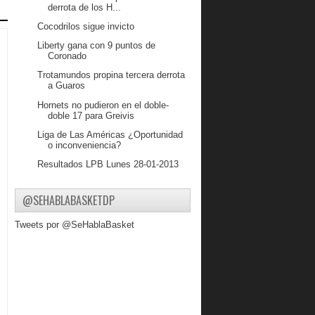
derrota de los H...
Cocodrilos sigue invicto
Liberty gana con 9 puntos de
Coronado
Trotamundos propina tercera derrota
a Guaros
Hornets no pudieron en el doble-
doble 17 para Greivis
Liga de Las Américas ¿Oportunidad
o inconveniencia?
Resultados LPB Lunes 28-01-2013
Venezuela con dos selecciones para
la Liga de Las ...
@SEHABLABASKETDP
Resultados LPB Domingo 27-01-2013
Tweets por @SeHablaBasket
Resultados de la LPB del sábado 26
de enero
John Cox levanta su nivel en Francia
Luis Bethelmy destaca en playoff en
México
Gaiteros arrancó ganando en