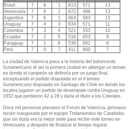
Brasil
7
6
1
813
571
13
Venezuela
7
6
1
672
486
13
Argentina
7
6
1
664
583
13
Uruguay
7
4
3
634
571
11
Colombia
7
3
4
521
553
10
Ecuador
7
2
5
516
653
9
Paraguay
7
1
6
538
692
8
Perú
7
0
7
411
660
7
La ciudad de Valencia pasa a la historia del baloncesto
Suramericano al ser la primera ciudad en albergar un torneo
en donde el campeón se definiría por un juego final,
exceptuando el partido disputado en el II torneo
Suramericano disputado en Santiago de Chile en donde los
locales jugaron un partido de desempate contra Uruguay en
1932 que perdieron 42 a 28 y daría el título a los Celestes.
Doce mil personas plenaron el Forum de Valencia, gimnasio
recién inaugurado por el equipo Trotamundos de Carabobo,
que sin duda era la mejor sede para recibir este torneo en
Venezuela, y después de finalizar el tiempo regular