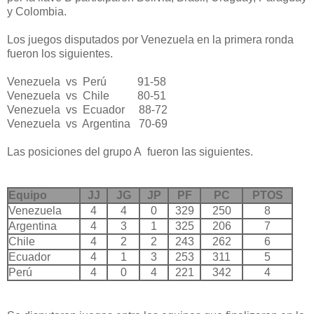
y Colombia.
Los juegos disputados por Venezuela en la primera ronda
fueron los siguientes.
Venezuela vs Perú 91-58
Venezuela vs Chile 80-51
Venezuela vs Ecuador 88-72
Venezuela vs Argentina 70-69
Las posiciones del grupo A fueron las siguientes.
Equipo
JJ
JG
JP
PF
PC
PTOS
Venezuela
4
4
0
329
250
8
Argentina
4
3
1
325
206
7
Chile
4
2
2
243
262
6
Ecuador
4
1
3
253
311
5
Perú
4
0
4
221
342
4