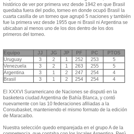
histórico de ver por primera vez desde 1942 en que Brasil
quedaba fuera del podio, torneo en donde ocupó Brasil la
cuarta casilla de un torneo que agrupó 5 naciones y también
fue la primera vez desde 1955 que ni Brasil ni Argentina se
ubicaban al menos uno de los dos dentro de los dos
primeros del torneo.
Equipo
JJ
JG
JP
PF
PC
PTOS
Uruguay
3
2
1
252
253
5
Venezuela
3
2
1
263
255
5
Argentina
3
1
2
247
254
4
Brasil
3
1
2
254
254
4
El XXXVI Suramericano de Naciones se disputó en la
basketera ciudad Argentina de Bahía Blanca, y contó
nuevamente con las 10 federaciones afiliadas a la
Consubasket, manteniendo el mismo formato de la edición
de Maracaibo.
Nuestra selección quedo emparejada en el grupo A de la
competencia, que contaba con los locales Argentina, Perú,