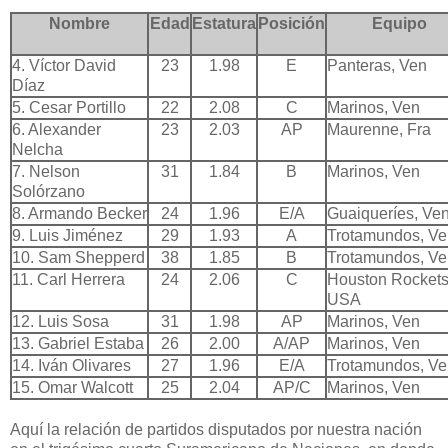
Nombre
Edad
Estatura
Posición
Equipo
4. Víctor David
23
1.98
E
Panteras, Ven
Díaz
5. Cesar Portillo
22
2.08
C
Marinos, Ven
6. Alexander
23
2.03
AP
Maurenne, Fra
Nelcha
7. Nelson
31
1.84
B
Marinos, Ven
Solórzano
8. Armando Becker
24
1.96
E/A
Guaiqueríes, Ve
9. Luis Jiménez
29
1.93
A
Trotamundos, Ve
10. Sam Shepperd
38
1.85
B
Trotamundos, Ve
11. Carl Herrera
24
2.06
C
Houston Rockets
USA
12. Luis Sosa
31
1.98
AP
Marinos, Ven
13. Gabriel Estaba
26
2.00
A/AP
Marinos, Ven
14. Iván Olivares
27
1.96
E/A
Trotamundos, Ve
15. Omar Walcott
25
2.04
AP/C
Marinos, Ven
Aquí la relación de partidos disputados por nuestra nación