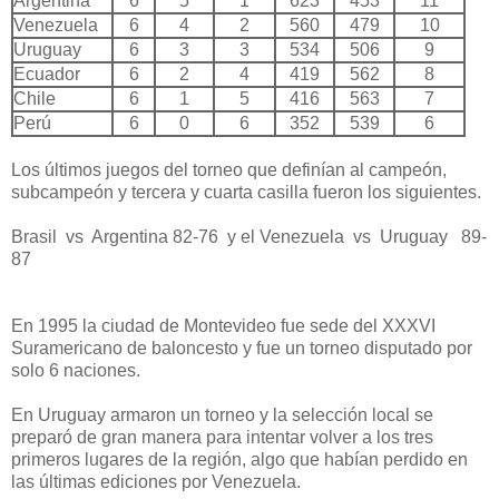
Argentina
6
5
1
623
453
11
Venezuela
6
4
2
560
479
10
Uruguay
6
3
3
534
506
9
Ecuador
6
2
4
419
562
8
Chile
6
1
5
416
563
7
Perú
6
0
6
352
539
6
Los últimos juegos del torneo que definían al campeón,
subcampeón y tercera y cuarta casilla fueron los siguientes.
Brasil vs Argentina 82-76 y el Venezuela vs Uruguay 89-
87
En 1995 la ciudad de Montevideo fue sede del XXXVI
Suramericano de baloncesto y fue un torneo disputado por
solo 6 naciones.
En Uruguay armaron un torneo y la selección local se
preparó de gran manera para intentar volver a los tres
primeros lugares de la región, algo que habían perdido en
las últimas ediciones por Venezuela.