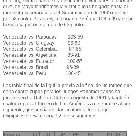
en el trigésimo cuarto Suramericano de Naciones, en donde
el 25 de Mayo tendríamos la victoria más holgada hasta el
momento superando la del Suramericano de 1985 que fue
por 53 contra Paraguay, al ganar a Perú por 108 a 45 y dejar
la victoria por un margen de 63 puntos.
Venezuela vs Paraguay 103-59
Venezuela vs Uruguay 93-80
Venezuela vs Colombia 87-65
Venezuela vs Argentina 83-91
Venezuela vs Ecuador 102-57
Venezuela vs Brasil 96-89
Venezuela vs Perú 108-45
Las tabla final de la liguilla previa a la final de un torneo que
daba cuatro cupos para los Juegos Panamericanos ha
jugarse en La Habana, Cuba en Agosto de 1991 y también
cuatro cupos al Torneo de Las Américas a celebrarse al año
siguiente, que servía de clasificatorio a los Juegos
Olímpicos de Barcelona 92 fue la siguiente.
Equipo
JJ
JG
JP
PF
PC
PTOS