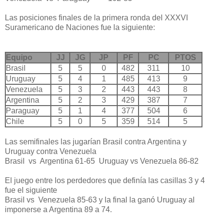
Las posiciones finales de la primera ronda del XXXVI
Suramericano de Naciones fue la siguiente:
Equipo
JJ
JG
JP
PF
PC
PTOS
Brasil
5
5
0
482
311
10
Uruguay
5
4
1
485
413
9
Venezuela
5
3
2
443
443
8
Argentina
5
2
3
429
387
7
Paraguay
5
1
4
377
504
6
Chile
5
0
5
359
514
5
Las semifinales las jugarían Brasil contra Argentina y
Uruguay contra Venezuela
Brasil vs Argentina 61-65 Uruguay vs Venezuela 86-82
El juego entre los perdedores que definía las casillas 3 y 4
fue el siguiente
Brasil vs Venezuela 85-63 y la final la ganó Uruguay al
imponerse a Argentina 89 a 74.