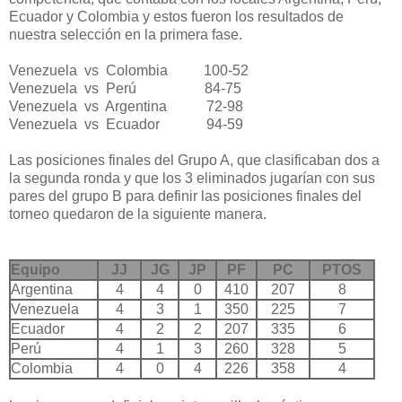
Ecuador y Colombia y estos fueron los resultados de
nuestra selección en la primera fase.
Venezuela vs Colombia 100-52
Venezuela vs Perú 84-75
Venezuela vs Argentina 72-98
Venezuela vs Ecuador 94-59
Las posiciones finales del Grupo A, que clasificaban dos a
la segunda ronda y que los 3 eliminados jugarían con sus
pares del grupo B para definir las posiciones finales del
torneo quedaron de la siguiente manera.
Equipo
JJ
JG
JP
PF
PC
PTOS
Argentina
4
4
0
410
207
8
Venezuela
4
3
1
350
225
7
Ecuador
4
2
2
207
335
6
Perú
4
1
3
260
328
5
Colombia
4
0
4
226
358
4