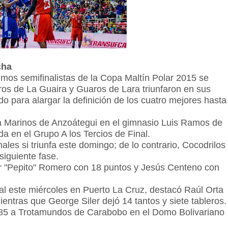
cha
mos semifinalistas de la Copa Maltín Polar 2015 se
s de La Guaira y Guaros de Lara triunfaron en sus
o para alargar la definición de los cuatro mejores hasta
 a Marinos de Anzoátegui en el gimnasio Luis Ramos de
da en el Grupo A los Tercios de Final.
nales si triunfa este domingo; de lo contrario, Cocodrilos
siguiente fase.
r "Pepito" Romero con 18 puntos y Jesús Centeno con
nal este miércoles en Puerto La Cruz, destacó Raúl Orta
entras que George Siler dejó 14 tantos y siete tableros.
-85 a Trotamundos de Carabobo en el Domo Bolivariano