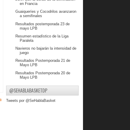
en Francia
Guaiqueríes y Cocodrilos avanzaron
a semifinales
Resultados postemporada 23 de
mayo LPB
Resumen estadístico de la Liga
Paralela
Navieros no bajarán la intensidad de
juego
Resultados Postemporada 21 de
Mayo LPB
Resultados Postemporada 20 de
Mayo LPB
Consejos del Coach Wilmer
@SEHABLABASKETDP
Bucaneros recibe a Cocodrilos
miércoles y jueves
a
Tweets por @SeHablaBasket
LPB dio a conocer el Quinteto Ideal
del Año
Resultado Postemporada 18 de
Mayo LPB
Dwayne Jones se llevó el Jugador