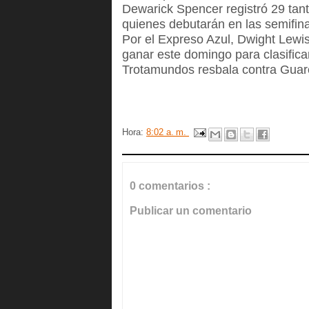
Dewarick Spencer registró 29 tan
quienes debutarán en las semifina
Por el Expreso Azul, Dwight Lewi
ganar este domingo para clasifica
Trotamundos resbala contra Guar
Hora:
8:02 a. m.
0 comentarios :
Publicar un comentario