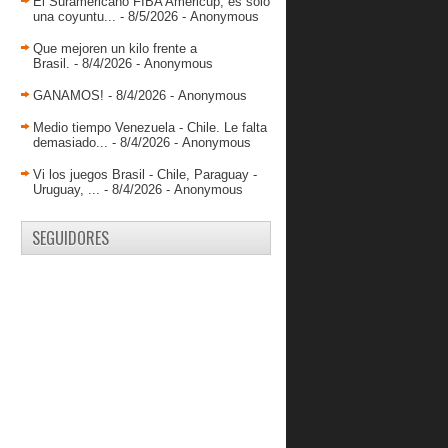
BasketWorld : Crónica de unos
El Suramericano FIBA Americup, es solo
eliminados anunciados.
una coyuntu...
- 8/5/2026
- Anonymous
Marinos pegó primero en la
Que mejoren un kilo frente a
postemporada
Brasil.
- 8/4/2026
- Anonymous
Resultados Liga Paralela 06 de Mayo
GANAMOS!
- 8/4/2026
- Anonymous
Arranco la liga Paralela
Medio tiempo Venezuela - Chile. Le falta
DRAGONES DE CARABOBO
demasiado...
- 8/4/2026
- Anonymous
RECIBE A COLUMBUS99 ESTE
MIER...
Vi los juegos Brasil - Chile, Paraguay -
Uruguay, ...
- 8/4/2026
- Anonymous
Dwayne Jones conquistó su tercer
Jugador Herbalife...
SEGUIDORES
Consejos del Coach Wilmer
Resultados LPB 04 de Mayo
Listos los grupos de la postemporada
Calendario Oficial de la Liga Paralela
Resultados LPB Viernes 01 de Mayo
Colmenares estará con Cocodrilos en
la postemporada
Resultados LPB Jueves 30 de abril
“Piti” Hurtado llega a Guaiqueríes