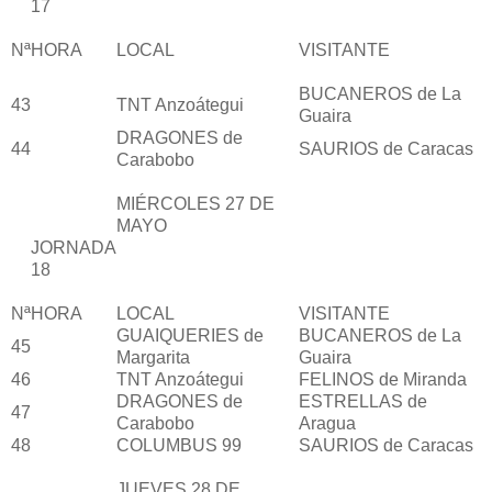
17
Nª
HORA
LOCAL
VISITANTE
BUCANEROS de La
43
TNT Anzoátegui
Guaira
DRAGONES de
44
SAURIOS de Caracas
Carabobo
MIÉRCOLES 27 DE
MAYO
JORNADA
18
Nª
HORA
LOCAL
VISITANTE
GUAIQUERIES de
BUCANEROS de La
45
Margarita
Guaira
46
TNT Anzoátegui
FELINOS de Miranda
DRAGONES de
ESTRELLAS de
47
Carabobo
Aragua
48
COLUMBUS 99
SAURIOS de Caracas
JUEVES 28 DE