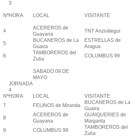
3
Nª
HORA
LOCAL
VISITANTE
ACEREROS de
4
TNT Anzoátegui
Guayana
BUCANEROS de La
ESTRELLAS de
5
Guaira
Aragua
TAMBOREROS del
6
COLUMBUS 99
Zulia
SABADO 09 DE
MAYO
JORNADA
4
Nª
HORA
LOCAL
VISITANTE
BUCANEROS de La
7
FELINOS de Miranda
Guaira
ACEREROS de
GUAIQUERIES de
8
Guayana
Margarita
TAMBOREROS del
9
COLUMBUS 99
Zulia