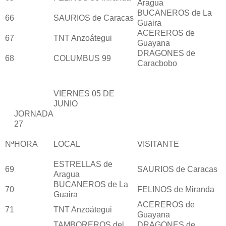
Aragua
BUCANEROS de La
66
SAURIOS de Caracas
Guaira
ACEREROS de
67
TNT Anzoátegui
Guayana
DRAGONES de
68
COLUMBUS 99
Caracbobo
VIERNES 05 DE
JUNIO
JORNADA
27
Nª
HORA
LOCAL
VISITANTE
ESTRELLAS de
69
SAURIOS de Caracas
Aragua
BUCANEROS de La
70
FELINOS de Miranda
Guaira
ACEREROS de
71
TNT Anzoátegui
Guayana
TAMBOREROS del
DRAGONES de