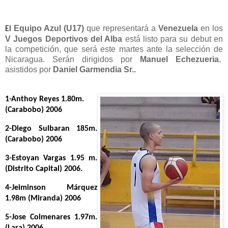
Equipo Azul (U17)
 que representará a 
Venezuela
 en los 
El
V Juegos Deportivos del Alba
 está listo para su debut en 
la competición, que será este martes ante la selección de 
Nicaragua. 
Serán dirigidos por
 Manuel Echezueria
,
asistidos por
Daniel Garmendia Sr..
1-Anthoy Reyes 1.80m.
(Carabobo) 2006
2-Diego Sulbaran 185m.
(Carabobo) 2006
3-Estoyan Vargas 1.95 m.
(Distrito Capital) 2006.
4-Jeiminson Márquez
1.98m (Miranda) 2006
5-Jose Colmenares 1.97m.
(Lara) 2006