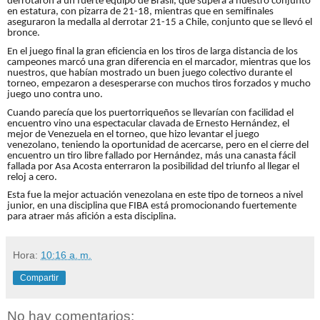
derrotaron a un fuerte equipo de Brasil, que supera a nuestro conjunto
en estatura, con pizarra de 21-18, mientras que en semifinales
aseguraron la medalla al derrotar 21-15 a Chile, conjunto que se llevó el
bronce.
En el juego final la gran eficiencia en los tiros de larga distancia de los
campeones marcó una gran diferencia en el marcador, mientras que los
nuestros, que habían mostrado un buen juego colectivo durante el
torneo, empezaron a desesperarse con muchos tiros forzados y mucho
juego uno contra uno.
Cuando parecía que los puertorriqueños se llevarían con facilidad el
encuentro vino una espectacular clavada de Ernesto Hernández, el
mejor de Venezuela en el torneo, que hizo levantar el juego
venezolano, teniendo la oportunidad de acercarse, pero en el cierre del
encuentro un tiro libre fallado por Hernández, más una canasta fácil
fallada por Asa Acosta enterraron la posibilidad del triunfo al llegar el
reloj a cero.
Esta fue la mejor actuación venezolana en este tipo de torneos a nivel
junior, en una disciplina que FIBA está promocionando fuertemente
para atraer más afición a esta disciplina.
Hora:
10:16 a. m.
Compartir
No hay comentarios: