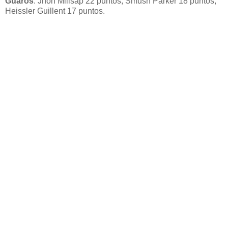
Guaros
: Jhon Millsap 22 puntos; Smush Parker 18 puntos;
Heissler Guillent 17 puntos.