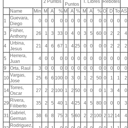
2 Puntos
T. Libres
Rebotes
Puntos
Name
Min
M
A
%
M
A
%
M
A
%
O
D
To
AS
Guevara,
1
0
0
0
0
0
0
0
0
0
0
0
0
0
0
Diego
Fisher,
3
26
1
3
33
0
4
0
3
5
60
0
2
2
4
Anthony
Urbina,
4
21
4
6
67
1
4
25
0
0
0
0
2
2
2
Jesus
Herrera,
5
4
0
0
0
0
0
0
0
0
0
0
0
0
0
Juan
9
Orta, Raul
3
0
0
0
0
0
0
0
0
0
0
0
0
0
Vargas,
10
25
6
6
100
0
3
0
1
2
50
0
1
1
2
Jose
Torres,
14
27
2
2
100
1
2
50
0
0
0
1
3
4
0
Oscar
Rivera,
29
35
2
5
40
1
4
25
4
5
80
0
0
0
3
Filiberto
Gabriel,
31
38
6
8
75
3
5
60
2
2
100
2
12
14
4
German
Rodriguez,