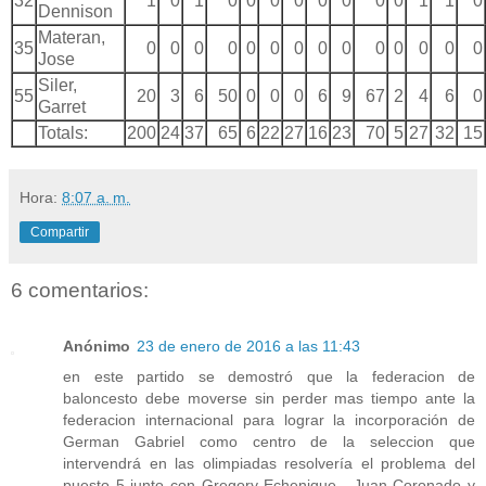
32
1
0
1
0
0
0
0
0
0
0
0
1
1
0
Dennison
Materan,
35
0
0
0
0
0
0
0
0
0
0
0
0
0
0
Jose
Siler,
55
20
3
6
50
0
0
0
6
9
67
2
4
6
0
Garret
Totals:
200
24
37
65
6
22
27
16
23
70
5
27
32
15
Hora:
8:07 a. m.
Compartir
6 comentarios:
Anónimo
23 de enero de 2016 a las 11:43
en este partido se demostró que la federacion de
baloncesto debe moverse sin perder mas tiempo ante la
federacion internacional para lograr la incorporación de
German Gabriel como centro de la seleccion que
intervendrá en las olimpiadas resolvería el problema del
puesto 5 junto con Gregory Echenique , Juan Coronado y