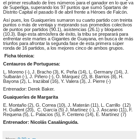
el primer resultado de tres números para el ganador en lo que va
de Superliga, superando los 97 puntos que sumó Spartans de
Distrito Capital el pasado 8 de abril frente a Héroes de Falcón.
Así pues, los Guaiqueríes sumaron su cuarto partido con treinta
puntos o más de ventaja y mejorando sus promedios colectivos
de puntos por partidos (90.1), asistencias (26.1) y bloqueos
(10.3). Bajo esta atmósfera de éxito, la tribu se preparará para
enfrentar este martes a Gigantes de Guayana, en busca de más
triunfos para afrontar la segunda fase de esta primera súper
ronda de 16 partidos, a los mejores cinco de ambos grupos.
Ficha técnica:
Centauros de Portuguesa:
L. Moreno (-), J. Bracho (3), K. Peña (14), L. Germany (14), J.
Sulbarán (-), J. Piñero (-), O. Márquez (2), B. Barrios (8), H.
Bayona (2), L. Irazábal (16), Y. Valera (3), J. Pierre (-)
Entrenador: Derek Baker.
Guaiqueríes de Margarita
E. Montaño (2), G. Correa (10), J. Materán (11), L. Carrillo (12)
H. Guillent (20), C. García (5) J. Martínez (-), J. Ascanio (11), F.
Requena (5), L. Palacios (5), F. Centeno (14), E. Martínez (7)
Entrenador: Nicolás Casalánguida.