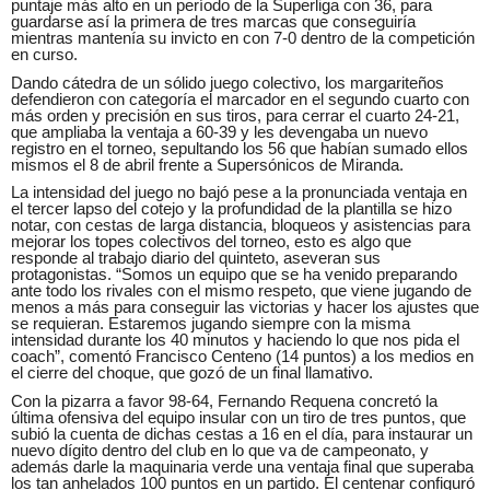
puntaje más alto en un período de la Superliga con 36, para
guardarse así la primera de tres marcas que conseguiría
mientras mantenía su invicto en con 7-0 dentro de la competición
en curso.
Dando cátedra de un sólido juego colectivo, los margariteños
defendieron con categoría el marcador en el segundo cuarto con
más orden y precisión en sus tiros, para cerrar el cuarto 24-21,
que ampliaba la ventaja a 60-39 y les devengaba un nuevo
registro en el torneo, sepultando los 56 que habían sumado ellos
mismos el 8 de abril frente a Supersónicos de Miranda.
La intensidad del juego no bajó pese a la pronunciada ventaja en
el tercer lapso del cotejo y la profundidad de la plantilla se hizo
notar, con cestas de larga distancia, bloqueos y asistencias para
mejorar los topes colectivos del torneo, esto es algo que
responde al trabajo diario del quinteto, aseveran sus
protagonistas. “Somos un equipo que se ha venido preparando
ante todo los rivales con el mismo respeto, que viene jugando de
menos a más para conseguir las victorias y hacer los ajustes que
se requieran. Estaremos jugando siempre con la misma
intensidad durante los 40 minutos y haciendo lo que nos pida el
coach”, comentó Francisco Centeno (14 puntos) a los medios en
el cierre del choque, que gozó de un final llamativo.
Con la pizarra a favor 98-64, Fernando Requena concretó la
última ofensiva del equipo insular con un tiro de tres puntos, que
subió la cuenta de dichas cestas a 16 en el día, para instaurar un
nuevo dígito dentro del club en lo que va de campeonato, y
además darle la maquinaria verde una ventaja final que superaba
los tan anhelados 100 puntos en un partido. El centenar configuró