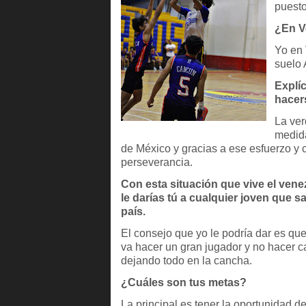
puesto
¿En V
Yo en 
suelo 
Explí
hacer
La ver
medida
de México y gracias a ese esfuerzo y 
perseverancia.
Con esta situación que vive el ven
le darías tú a cualquier joven que 
país.
El consejo que yo le podría dar es qu
va hacer un gran jugador y no hacer c
dejando todo en la cancha.
¿Cuáles son tus metas?
La principal es tener la oportunidad 