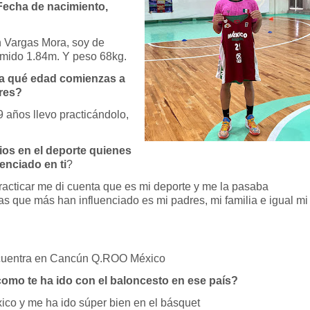
Fecha de nacimiento,
 Vargas Mora, soy de
7 mido 1.84m. Y peso 68kg.
 a qué edad comienzas a
eres?
9 años llevo practicándolo,
ios en el deporte quienes
enciado en ti
?
cticar me di cuenta que es mi deporte y me la pasaba
as que más han influenciado es mi padres, mi familia e igual mi
ncuentra en Cancún Q.ROO México
omo te ha ido con el baloncesto en ese país?
co y me ha ido súper bien en el básquet