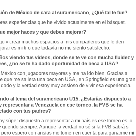
ción de México de cara al suramericano, ¿Qué tal te fue?
res experiencias que he vivido actualmente en el básquet.
que mejor haces y que debes mejorar?
ego y crear muchos espacios a mis compañeros que le den
orar es mi tiro que todavía no me siento satisfecho.
os viendo tus videos, donde se te ve con mucha fluidez y
bres, ¿no se te ha dado oportunidad de beca a USA?
n México con jugadores mayores y me ha ido bien, Gracias a
e que me saliera una beca en USA , en Springfield es una gran
dado y la verdad estoy muy ansioso de vivir esa experiencia.
endo al tema del suramericano U15, ¿Estarías dispuesto a
y representar a Venezuela en ese torneo, la FVB se ha
ctado con tus padres?
oy súper dispuesto a representar a mi país es ese torneo es lo
 querido siempre, Aunque la verdad no sé si la FVB sabrá si
, pero espero con ansias me tomen en cuenta para ganarme mi