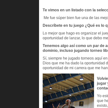
Te vimos en un listado con la selec
Me fue súper bien fue una de las mejo
Descríbete en tu juego ¿Qué es lo 
Lo mejor que hago es organizar el ju
oportunidad de lanzar, lo que debo mej
Tenemos algo así como un par de añ
dominio, incluso jugando torneo li
Sí, siempre he jugado torneos aquí e
Dios que me ha dado la oportunidad d
oportunidad de mi carrera que me han 
Volvi
jugar 
conta
Yo est
que he
existo