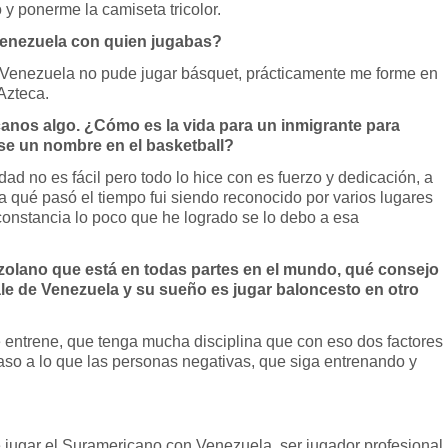
 y ponerme la camiseta tricolor.
enezuela con quien jugabas?
Venezuela no pude jugar básquet, prácticamente me forme en
Azteca.
canos algo. ¿Cómo es la vida para un inmigrante para
se un nombre en el basketball?
dad no es fácil pero todo lo hice con es fuerzo y dedicación, a
 qué pasó el tiempo fui siendo reconocido por varios lugares
constancia lo poco que he logrado se lo debo a esa
ezolano que está en todas partes en el mundo, qué consejo
sale de Venezuela y su sueño es jugar baloncesto en otro
e entrene, que tenga mucha disciplina que con eso dos factores
aso a lo que las personas negativas, que siga entrenando y
de jugar el Suramericano con Venezuela, ser jugador profesional