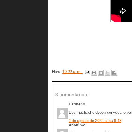
Hora:
10:22 a. m.
3 comentarios :
Caribeño
Ese muchacho deben convocarlo para
2 de agosto de 2022 a las 9:43
Anónimo