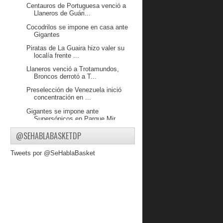
Centauros de Portuguesa venció a
Llaneros de Guári...
Cocodrilos se impone en casa ante
Gigantes
Piratas de La Guaira hizo valer su
localía frente ...
Llaneros venció a Trotamundos,
Broncos derrotó a T...
Preselección de Venezuela inició
concentración en ...
Gigantes se impone ante
Supersónicos en Parque Mir...
Trotamundos venció a Broncos en
@SEHABLABASKETDP
Valencia y Piratas...
Tweets por @SeHablaBasket
Cocodrilos, Guaiqueríes y
Gladiadores, salen victo...
Jim Champagne: “Julio Hoira pudo
haber cambiado al...
Venezuela presenta lista de elegibles
para la cuar...
Victoria de los Criollos en una