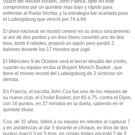
coach del Necker Ricken, John Patrick, optó en este
compromiso por un quinteto mas bajo y rápido para
enfrentar al Rasta Vechta, y la estrategia fue acertada para
el Ludwigsburg que venció por 74 a 64.
El pívot nacional se mostró certero en su único lanzamiento
al aro de dos puntos y en tiros libres convirtió uno de dos
tiros, tomó 4 rebotes, propinó un tapón pero perdió 2
balones durante los 17 minutos que jugó.
El Miércoles 9 de Octubre será el tercer desafió del criollo,
cuando su equipo reciba al Bayern Munich Basket , que
tiene el mismo record del Ludwigsburg de 2 victorias sin
derrota.
En Francia, el escolta John Cox fue uno de los mejores de
su nuevo club, el Cholet Basket, por 85 a 75, contra el Dijon,
con 16 puntos, en 37 minutos en la duela, saliendo en el
quinteto titular.
Cox, de 32 años, lideró a su equipo en rebotes al capturar 7
y en asistencias al dar 5 durante el choque, en tiros de dos
puntos marcó 3 en 5 tiros, en cestas triples encestó 2 de 3