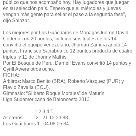
público que nos acompañó hoy. Hay jugadores que juegan
en su selección país. Espero que el miércoles y jueves
vengan más gente para sellar el pase a la segunda fase”,
dijo Salazar.
Los mejores por Los Guácharos de Monagas fueron David
Cedeño con 20 puntos, incluido seis triples de los 14
convirtió el equipo venezolano, Jhornan Zamora anotó 14
puntos, Francisco Sanabria co 12 puntos producto de cuatro
triples y 11 de Jhonny Mathis.
Por El Bosque de Perú, Darnell Evans convirtió 14 puntos y
Cyrill Awere otros ocho.
FICHA:
Árbitros: Marco Benito (BRA), Roberto Vásquez (PUR) y
Flavio Zavalla (ECU).
Gimnasio: “Gilberto Roque Morales” de Maturín
Liga Sudamericana de Baloncesto 2013
1 2 3 4 T
Acereros 21 21 13 33 88
Los Guácharos 11 04 08 05 34