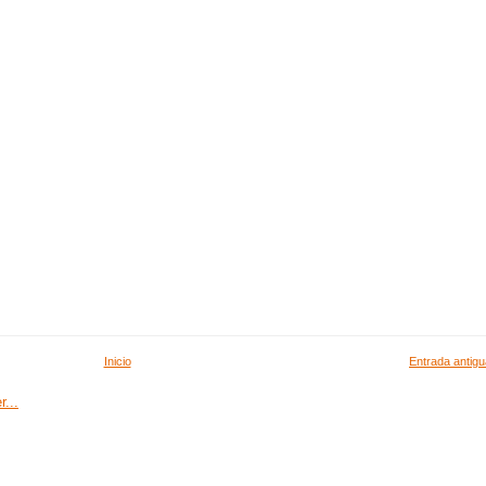
Inicio
Entrada antigu