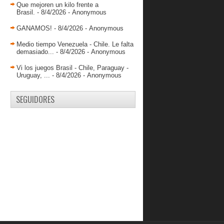
Que mejoren un kilo frente a
Jovanni Díaz: El 2013 ha sido un
Brasil.
- 8/4/2026
- Anonymous
excelente año par...
GANAMOS!
- 8/4/2026
- Anonymous
La Centro Oriental se lleva el Juego
de Las Estrellas
Medio tiempo Venezuela - Chile. Le falta
demasiado...
- 8/4/2026
- Anonymous
Las chicas SUB 17 están listas para
el reto
Vi los juegos Brasil - Chile, Paraguay -
Luis Bethelmy ya entrena con Los
Uruguay, ...
- 8/4/2026
- Anonymous
Guácharos
Greivis debuta en la pretemporada y
SEGUIDORES
Cox marca 25 e...
Cubillán listo para debutar en Europa
Migliónico: "Debo seguir trabajando
duro"
John Romero destaca con 30 puntos
en Colombia
Seleccionados al Juego de las
Estrellas de la LNB
Maturín esta lista para ser sede
Danny Herrera: El coach quiere que
tenga un rol an...