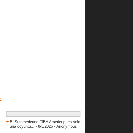
Liga Sudameri...
Venezuela inicia con victoria el
Suramericano Sub-17
Cobos y Colmenares aportan para
sus equipos
Titanes dividió frente al líder
Maniceros
Salvador Torres: Estoy entrenando
para ser un pues...
Piratas barrió en casa a los Diablos
de Miranda.
Resultados LNB Sábado 19/10/2013
Venezolanos destacan en Colombia
en otra jornada d...
Echenique logra doble doble en
victoria de su equipo
a
Resultados LNB Viernes 18/10/2013
Greivis anota 10 puntos en la
pretemporada
El Suramericano FIBA Americup, es solo
una coyuntu...
- 8/5/2026
- Anonymous
La Selección B ya tiene sus torneos
definidos