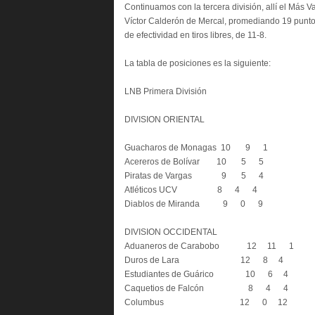
Continuamos con la tercera división, allí el Más V
Víctor Calderón de Mercal, promediando 19 punto
de efectividad en tiros libres, de 11-8.
La tabla de posiciones es la siguiente:
LNB Primera División
DIVISION ORIENTAL
Guacharos de Monagas 10 9 1
Acereros de Bolívar 10 5 5
Piratas de Vargas 9 5 4
Atléticos UCV 8 4 4
Diablos de Miranda 9 0 9
DIVISION OCCIDENTAL
Aduaneros de Carabobo 12 11 1
Duros de Lara 12 8 4
Estudiantes de Guárico 10 6 4
Caquetios de Falcón 8 4 4
Columbus 12 0 12