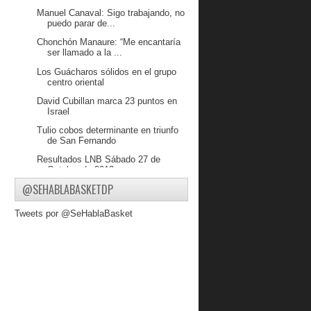
Manuel Canaval: Sigo trabajando, no
puedo parar de...
Chonchón Manaure: “Me encantaría
ser llamado a la ...
Los Guácharos sólidos en el grupo
centro oriental
David Cubillan marca 23 puntos en
Israel
Tulio cobos determinante en triunfo
de San Fernando
Resultados LNB Sábado 27 de
Octubre de 2013
@SEHABLABASKETDP
Conociendo a Yaiker Pacheco
Echenique tomo 8 rebotes y marco 3
Tweets por @SeHablaBasket
puntos en Alemania
Heissler Guillent sigue en gran nivel
en Colombia ...
Resultados LNB Viernes 25 de
Octubre de 2013
Prospectos Venezolanos Organizan
Campamento