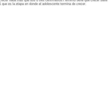
recer nada mas que dos o tres centímetros? Mínimo tiene que crecer siete
1 que es la etapa en donde el adolescente termina de crecer.