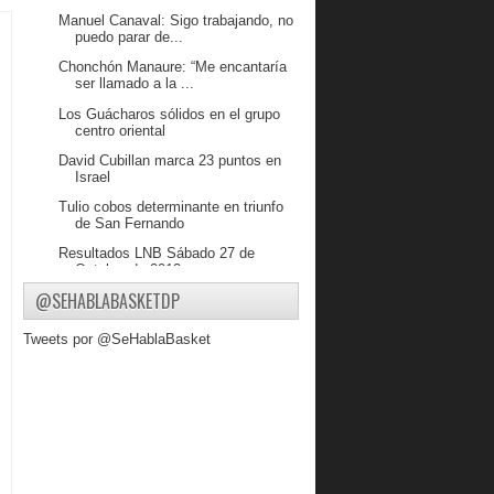
Manuel Canaval: Sigo trabajando, no
puedo parar de...
Chonchón Manaure: “Me encantaría
ser llamado a la ...
Los Guácharos sólidos en el grupo
centro oriental
David Cubillan marca 23 puntos en
Israel
Tulio cobos determinante en triunfo
de San Fernando
Resultados LNB Sábado 27 de
Octubre de 2013
@SEHABLABASKETDP
Conociendo a Yaiker Pacheco
Echenique tomo 8 rebotes y marco 3
Tweets por @SeHablaBasket
puntos en Alemania
Heissler Guillent sigue en gran nivel
en Colombia ...
Resultados LNB Viernes 25 de
Octubre de 2013
Prospectos Venezolanos Organizan
Campamento