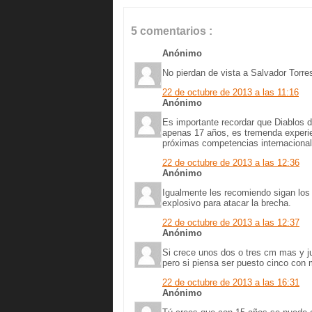
5 comentarios :
Anónimo
No pierdan de vista a Salvador Torre
22 de octubre de 2013 a las 11:16
Anónimo
Es importante recordar que Diablos d
apenas 17 años, es tremenda experien
próximas competencias internacional
22 de octubre de 2013 a las 12:36
Anónimo
Igualmente les recomiendo sigan los
explosivo para atacar la brecha.
22 de octubre de 2013 a las 12:37
Anónimo
Si crece unos dos o tres cm mas y ju
pero si piensa ser puesto cinco con
22 de octubre de 2013 a las 16:31
Anónimo