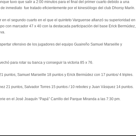
que tuvo que salir a 2:00 minutos para el final del primer cuarto debido a una
y de inmediato fue tratado eficientemente por el kinesiólogo del club Dhorsy Marín.
 en el segundo cuarto en el que el quinteto Varguense afianzó su superioridad en
empo con marcador 47 x 40 con la destacada participación del base Erick Bermúdez,
iva.
despertar ofensivo de los jugadores del equipo Guaireño Samuel Marseille y
echó para rotar su banca y conseguir la victoria 85 x 76.
 puntos, Samuel Marseille 18 puntos y Erick Bermúdez con 17 puntos/ 4 triples.
nez 21 puntos, Salvador Torres 15 puntos / 10 rebotes y Juan Vásquez 14 puntos.
rie en el José Joaquín “Papá” Carrillo del Parque Miranda a las 7:30 pm.