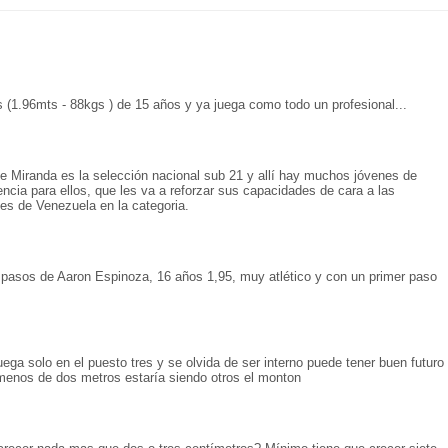
s (1.96mts - 88kgs ) de 15 años y ya juega como todo un profesional...
e Miranda es la selección nacional sub 21 y allí hay muchos jóvenes de
cia para ellos, que les va a reforzar sus capacidades de cara a las
es de Venezuela en la categoria.
 pasos de Aaron Espinoza, 16 años 1,95, muy atlético y con un primer paso
ega solo en el puesto tres y se olvida de ser interno puede tener buen futuro
 menos de dos metros estaría siendo otros el monton