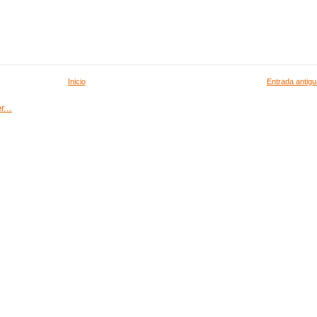
Inicio
Entrada antigu