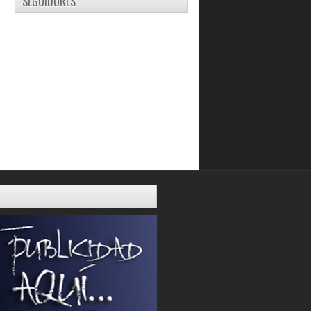
SEGUIDORES
Jovanni Díaz: El 2013 ha sido un
excelente año par...
La Centro Oriental se lleva el Juego
de Las Estrellas
Las chicas SUB 17 están listas para
el reto
Luis Bethelmy ya entrena con Los
Guácharos
Greivis debuta en la pretemporada y
Cox marca 25 e...
Cubillán listo para debutar en Europa
Migliónico: "Debo seguir trabajando
duro"
John Romero destaca con 30 puntos
en Colombia
Seleccionados al Juego de las
Estrellas de la LNB
Maturín esta lista para ser sede
Danny Herrera: El coach quiere que
tenga un rol an...