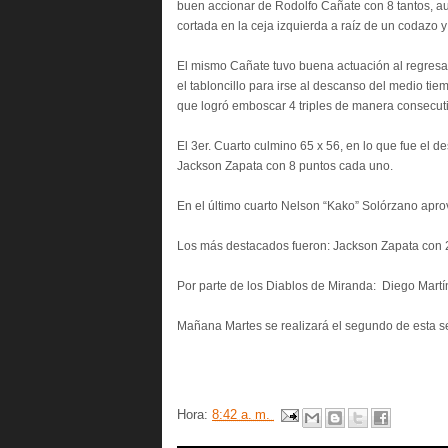
buen accionar de Rodolfo Cañate con 8 tantos, aun
cortada en la ceja izquierda a raíz de un codazo 
El mismo Cañate tuvo buena actuación al regresar
el tabloncillo para irse al descanso del medio ti
que logró emboscar 4 triples de manera consecut
El 3er. Cuarto culmino 65 x 56, en lo que fue el 
Jackson Zapata con 8 puntos cada uno.
En el último cuarto Nelson “Kako” Solórzano aprov
Los más destacados fueron: Jackson Zapata con 21
Por parte de los Diablos de Miranda: Diego Martí
Mañana Martes se realizará el segundo de esta se
Hora:
8:42 a. m.