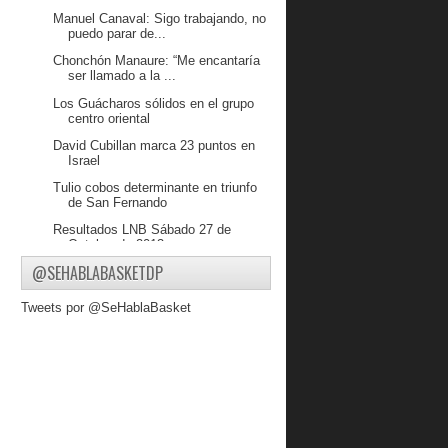
Manuel Canaval: Sigo trabajando, no
puedo parar de...
Chonchón Manaure: “Me encantaría
ser llamado a la ...
Los Guácharos sólidos en el grupo
centro oriental
David Cubillan marca 23 puntos en
Israel
Tulio cobos determinante en triunfo
de San Fernando
Resultados LNB Sábado 27 de
Octubre de 2013
@SEHABLABASKETDP
Conociendo a Yaiker Pacheco
Echenique tomo 8 rebotes y marco 3
Tweets por @SeHablaBasket
puntos en Alemania
Heissler Guillent sigue en gran nivel
en Colombia ...
Resultados LNB Viernes 25 de
Octubre de 2013
Prospectos Venezolanos Organizan
Campamento