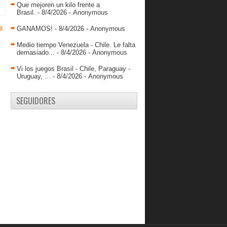
Que mejoren un kilo frente a
Jovanni Díaz: El 2013 ha sido un
Brasil.
- 8/4/2026
- Anonymous
excelente año par...
a
GANAMOS!
- 8/4/2026
- Anonymous
La Centro Oriental se lleva el Juego
de Las Estrellas
Medio tiempo Venezuela - Chile. Le falta
demasiado...
- 8/4/2026
- Anonymous
Las chicas SUB 17 están listas para
el reto
Vi los juegos Brasil - Chile, Paraguay -
Luis Bethelmy ya entrena con Los
Uruguay, ...
- 8/4/2026
- Anonymous
Guácharos
Greivis debuta en la pretemporada y
SEGUIDORES
Cox marca 25 e...
Cubillán listo para debutar en Europa
Migliónico: "Debo seguir trabajando
duro"
John Romero destaca con 30 puntos
en Colombia
Seleccionados al Juego de las
Estrellas de la LNB
Maturín esta lista para ser sede
Danny Herrera: El coach quiere que
tenga un rol an...