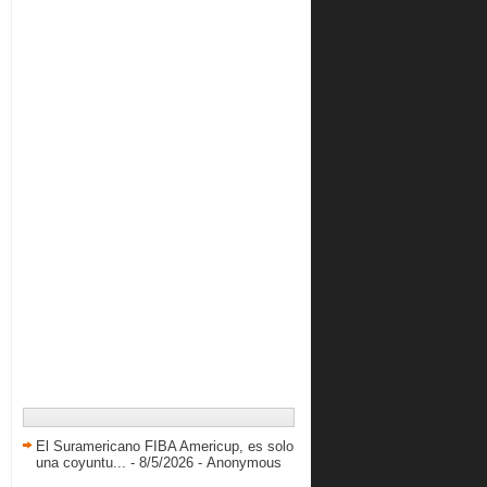
Liga Sudameri...
Venezuela inicia con victoria el
Suramericano Sub-17
Cobos y Colmenares aportan para
sus equipos
Titanes dividió frente al líder
Maniceros
Salvador Torres: Estoy entrenando
para ser un pues...
Piratas barrió en casa a los Diablos
de Miranda.
Resultados LNB Sábado 19/10/2013
Venezolanos destacan en Colombia
en otra jornada d...
Echenique logra doble doble en
victoria de su equipo
Resultados LNB Viernes 18/10/2013
Greivis anota 10 puntos en la
pretemporada
El Suramericano FIBA Americup, es solo
una coyuntu...
- 8/5/2026
- Anonymous
La Selección B ya tiene sus torneos
definidos