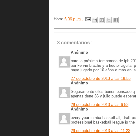
Hora:
5:06 p. m.
3 comentarios :
Anónimo
para la próxima temporada de lpb 2014,
por kervin bracho y a hector aguilar
haya jugado por 10 años o más en la
27 de octubre de 2013 a las 18:55
Anónimo
Seguramente ellos tienen pensado q k
apenas tiene 36 y julio puede espera
29 de octubre de 2013 a las 6:53
Anónimo
every year in nba basketball, draft p
professional basketball league is the 
29 de octubre de 2013 a las 11:23