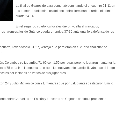
La filial de Guaros de Lara comenzó dominando el encuentro 21-11 en
los primeros siete minutos del encuentro, terminando arriba el primer
cuarto 24-14.
En el segundo cuarto los locales dieron vuelta al marcador,
los larenses, los de Guárico quedaron arriba 37-35 ante una floja defensa de los
r cuarto, llevándoselo 61-57, ventaja que perdieron en el cuarto final cuando
5.
ión, Columbus se fue arriba 71-69 con 1:50 por jugar, pero no lograron mantener la
o a 75 para ir al tiempo extra, el cual fue nuevamente parejo, llevándose el juego
scritos por lesiones de varios de sus jugadores.
on 24 y Julio Migliónico con 21, mientras que por Estudiantes destacaron Emilio
serie entre Caquetios de Falcón y Lanceros de Cojedes debido a problemas