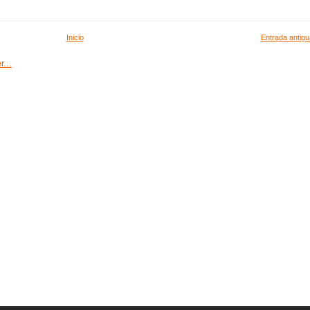
Inicio
Entrada antigu