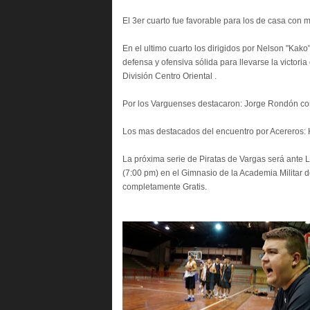
El 3er cuarto fue favorable para los de casa con 
En el ultimo cuarto los dirigidos por Nelson "Kako
defensa y ofensiva sólida para llevarse la victori
División Centro Oriental .
Por los Varguenses destacaron: Jorge Rondón con 
Los mas destacados del encuentro por Acereros: Ha
La próxima serie de Piratas de Vargas será ant
(7:00 pm) en el Gimnasio de la Academia Militar
completamente Gratis.