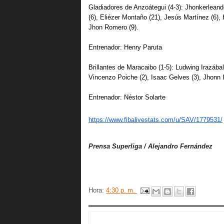
Gladiadores de Anzoátegui (4-3): Jhonkerleand
(6), Eliézer Montaño (21), Jesús Martínez (6), H
Jhon Romero (9). 
Entrenador: Henry Paruta 
Brillantes de Maracaibo (1-5): Ludwing Irazábal
Vincenzo Poiche (2), Isaac Gelves (3), Jhonn Iz
Entrenador: Néstor Solarte

https://www.fibalivestats.com/
u/SAV/1779531/
Prensa Superliga / Alejandro Fernández
Hora:
4:30 p. m.