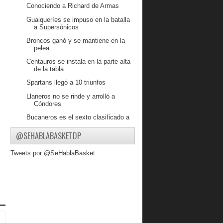
Conociendo a Richard de Armas
Guaiqueríes se impuso en la batalla
a Supersónicos
Broncos ganó y se mantiene en la
pelea
Centauros se instala en la parte alta
de la tabla
Spartans llegó a 10 triunfos
Llaneros no se rinde y arrolló a
Cóndores
Bucaneros es el sexto clasificado a
Postemporada
@SEHABLABASKETDP
Guaiqueríes festejó en la última
jugada y va a la ...
Tweets por @SeHablaBasket
Supersónicos inscribió su nombre en
Postemporada
Centauros prevaleció en el cierre y
dio un paso a ...
Gigantes de Guayana aseguró su
boleto a Postemporada
Diablos sigue en la pelea