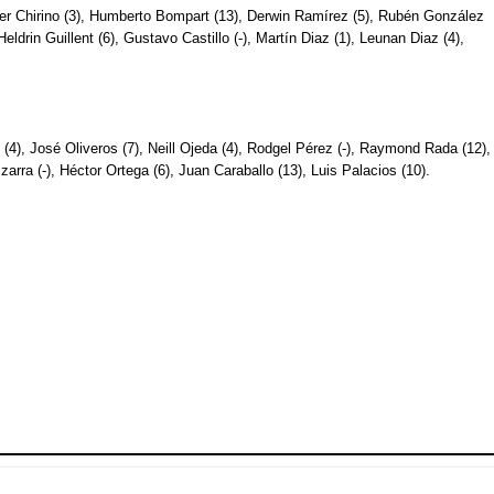
er Chirino (3), Humberto Bompart (13), Derwin Ramírez (5), Rubén González 
eldrin Guillent (6), Gustavo Castillo (-), Martín Diaz (1), Leunan Diaz (4), 
 (4), José Oliveros (7), Neill Ojeda (4), Rodgel Pérez (-), Raymond Rada (12), 
arra (-), Héctor Ortega (6), Juan Caraballo (13), Luis Palacios (10). 