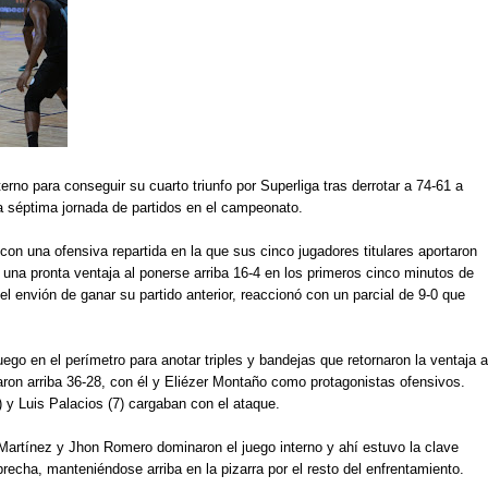
rno para conseguir su cuarto triunfo por Superliga tras derrotar a 74-61 a 
la séptima jornada de partidos en el campeonato. 
on una ofensiva repartida en la que sus cinco jugadores titulares aportaron 
 una pronta ventaja al ponerse arriba 16-4 en los primeros cinco minutos de 
el envión de ganar su partido anterior, reaccionó con un parcial de 9-0 que 
o en el perímetro para anotar triples y bandejas que retornaron la ventaja a 
aron arriba 36-28, con él y Eliézer Montaño como protagonistas ofensivos. 
 y Luis Palacios (7) cargaban con el ataque. 
Martínez y Jhon Romero dominaron el juego interno y ahí estuvo la clave 
 brecha, manteniéndose arriba en la pizarra por el resto del enfrentamiento.  