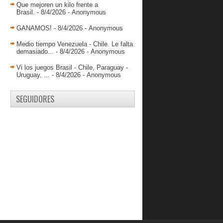
Franger Pirela debuta en la liga EBA
Que mejoren un kilo frente a
de España
Brasil.
- 8/4/2026
- Anonymous
Victoria agónica de Gladiadores
GANAMOS!
- 8/4/2026
- Anonymous
Spartans continúa perfecto
Medio tiempo Venezuela - Chile. Le falta
demasiado...
- 8/4/2026
- Anonymous
Segundo triunfo para Llaneros
Consolidado en la punta
Vi los juegos Brasil - Chile, Paraguay -
Uruguay, ...
- 8/4/2026
- Anonymous
Centauros batalló y venció
Conociendo a David Venero
SEGUIDORES
Llaneros niveló su récord
Chourio guió tercer triunfo de
Spartans
Gigantes se afianza en la cima
Bucaneros sigue su andar perfecto
Centauros de Portuguesa obtuvo su
primera victoria...
Cangrejeros remontó y volvió a ganar
Guaiqueríes ajustó y sigue invicto
tras derrotar a...