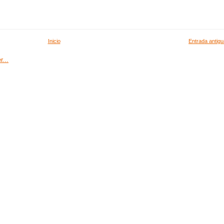
Inicio
Entrada antigu