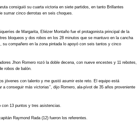
uta consiguió su cuarta victoria en siete partidos, en tanto Brillantes 
e sumar cinco derrotas en seis choques. 
ueríes de Margarita, Eliézer Montaño fue el protagonista principal de la 
s, tres bloqueos y dos robos en los 28 minutos que se mantuvo en la cancha 
 su compañero en la zona pintada lo apoyó con seis tantos y cinco 
adores Jhon Romero rozó la doble decena, con nueve encestes y 11 rebotes, 
e robos de balón. 
s jóvenes con talento y me gustó asumir este reto. El equipo está 
a conseguir más victorias’’, dijo Romero, ala-pívot de 35 años proveniente 
con 13 puntos y tres asistencias. 
 capitán Raymond Rada (12) fueron los referentes. 