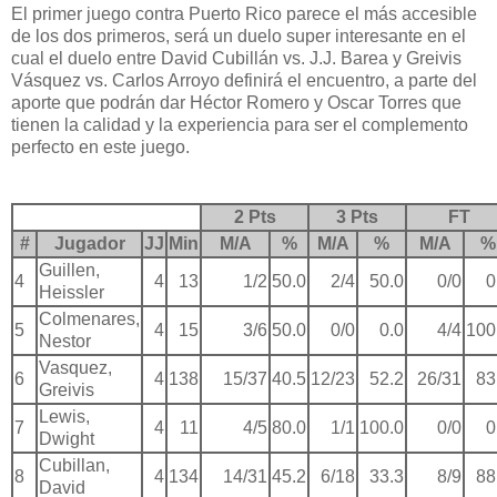
El primer juego contra Puerto Rico parece el más accesible
de los dos primeros, será un duelo super interesante en el
cual el duelo entre David Cubillán vs. J.J. Barea y Greivis
Vásquez vs. Carlos Arroyo definirá el encuentro, a parte del
aporte que podrán dar Héctor Romero y Oscar Torres que
tienen la calidad y la experiencia para ser el complemento
perfecto en este juego.
2 Pts
3 Pts
FT
#
Jugador
JJ
Min
M/A
%
M/A
%
M/A
%
Guillen,
4
4
13
1/2
50.0
2/4
50.0
0/0
0
Heissler
Colmenares,
5
4
15
3/6
50.0
0/0
0.0
4/4
100
Nestor
Vasquez,
6
4
138
15/37
40.5
12/23
52.2
26/31
83
Greivis
Lewis,
7
4
11
4/5
80.0
1/1
100.0
0/0
0
Dwight
Cubillan,
8
4
134
14/31
45.2
6/18
33.3
8/9
88
David