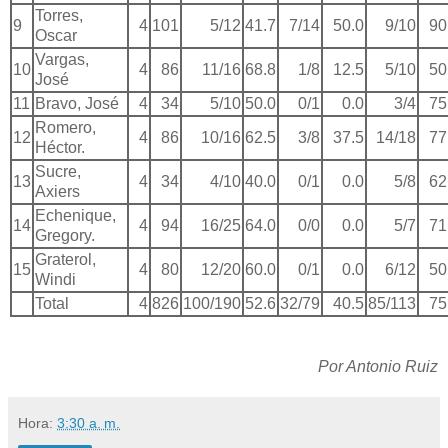
Torres,
9
4
101
5/12
41.7
7/14
50.0
9/10
90
Oscar
Vargas,
10
4
86
11/16
68.8
1/8
12.5
5/10
50
José
11
Bravo, José
4
34
5/10
50.0
0/1
0.0
3/4
75
Romero,
12
4
86
10/16
62.5
3/8
37.5
14/18
77
Héctor.
Sucre,
13
4
34
4/10
40.0
0/1
0.0
5/8
62
Axiers
Echenique,
14
4
94
16/25
64.0
0/0
0.0
5/7
71
Gregory.
Graterol,
15
4
80
12/20
60.0
0/1
0.0
6/12
50
Windi
Total
4
826
100/190
52.6
32/79
40.5
85/113
75
Por Antonio Ruiz
Hora:
3:30 a. m.