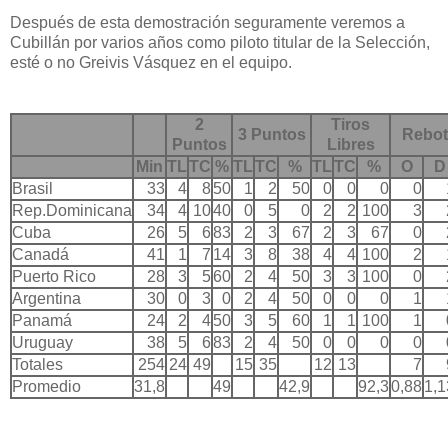
Después de esta demostración seguramente veremos a
Cubillán por varios años como piloto titular de la Selección,
esté o no Greivis Vásquez en el equipo.
2
Tiros
3 Puntos
Rebot
Puntos
Libres
Min
TL
TC
%
TL
TC
%
TL
TC
%
O
D
Brasil
33
4
8
50
1
2
50
0
0
0
0
Rep.Dominicana
34
4
10
40
0
5
0
2
2
100
3
Cuba
26
5
6
83
2
3
67
2
3
67
0
Canadá
41
1
7
14
3
8
38
4
4
100
2
Puerto Rico
28
3
5
60
2
4
50
3
3
100
0
Argentina
30
0
3
0
2
4
50
0
0
0
1
Panamá
24
2
4
50
3
5
60
1
1
100
1
Uruguay
38
5
6
83
2
4
50
0
0
0
0
Totales
254
24
49
15
35
12
13
7
Promedio
31,8
49
42,9
92,3
0,88
1,1