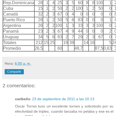
Rep.Dominicana
28
1
4
25
3
5
60
8
8
100
1
Cuba
15
1
2
50
2
2
100
1
2
50
0
Canadá
32
2
3
67
0
4
0
0
0
0
0
Puerto Rico
28
1
2
50
5
6
83
0
0
0
1
Argentina
26
2
2
100
1
3
33
3
3
100
0
Panamá
23
2
3
67
4
9
44
0
0
0
2
Uruguay
34
5
6
83
2
7
29
2
3
67
0
Totales
212
15
25
19
39
14
16
5
2
Promedio
26,5
60
48,7
87,5
0,63
Hora:
6:00 a. m.
Compartir
2 comentarios:
caribeño
23 de septiembre de 2011 a las 10:13
Oscár Torres tuvo un excelente torneo y sobretodo por su
efectividad de triples, cuando lanzaba no pelaba y ese es el