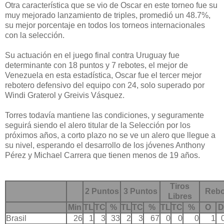
Otra característica que se vio de Oscar en este torneo fue su
muy mejorado lanzamiento de triples, promedió un 48.7%,
su mejor porcentaje en todos los torneos internacionales
con la selección.
Su actuación en el juego final contra Uruguay fue
determinante con 18 puntos y 7 rebotes, el mejor de
Venezuela en esta estadística, Oscar fue el tercer mejor
rebotero defensivo del equipo con 24, solo superado por
Windi Graterol y Greivis Vásquez.
Torres todavía mantiene las condiciones, y seguramente
seguirá siendo el alero titular de la Selección por los
próximos años, a corto plazo no se ve un alero que llegue a
su nivel, esperando el desarrollo de los jóvenes Anthony
Pérez y Michael Carrera que tienen menos de 19 años.
Tiros
2 Puntos
3 Puntos
Rebo
Libres
Min
TL
TC
%
TL
TC
%
TL
TC
%
O
D
Brasil
26
1
3
33
2
3
67
0
0
0
1