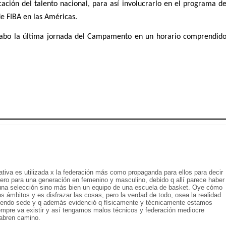
cación del talento nacional, para así involucrarlo en el programa de
de FIBA en las Américas. 
cabo la última jornada del Campamento en un horario comprendido
ativa es utilizada x la federación más como propaganda para ellos para decir
ero para una generación en femenino y masculino, debido q allí parece haber
 una selección sino más bien un equipo de una escuela de basket. Oye cómo
os ámbitos y es disfrazar las cosas, pero la verdad de todo, osea la realidad
siendo sede y q además evidenció q físicamente y técnicamente estamos
empre va existir y así tengamos malos técnicos y federación mediocre
e abren camino.