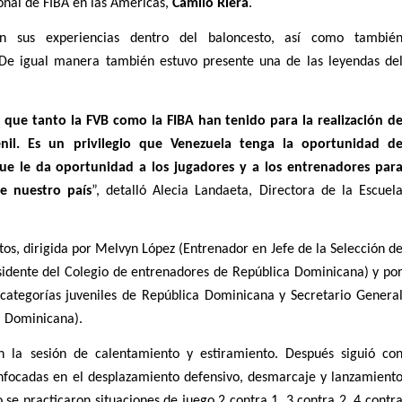
nal de FIBA en las Américas, 
Camilo Riera
. 
on sus experiencias dentro del baloncesto, así como también
 De igual manera también estuvo presente una de las leyendas del
 que tanto la FVB como la FIBA han tenido para la realización de
il. Es un privilegio que Venezuela tenga la oportunidad de
que le da oportunidad a los jugadores y a los entrenadores para
de nuestro país
”, detalló Alecia Landaeta, Directora de la Escuela
s, dirigida por Melvyn López (Entrenador en Jefe de la Selección de
dente del Colegio de entrenadores de República Dominicana) y por
categorías juveniles de República Dominicana y Secretario General
a Dominicana).
 la sesión de calentamiento y estiramiento. Después siguió con
nfocadas en el desplazamiento defensivo, desmarcaje y lanzamiento
 se practicaron situaciones de juego 2 contra 1, 3 contra 2, 4 contra