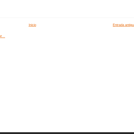
Inicio
Entrada antigu