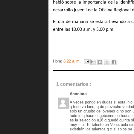
habló sobre la importancia de la identifi
desarrollo juvenil de la Oficina Regional 
El día de mañana se estará llevando a 
entre las 10:00 a.m. y 5:00 p.m.
Hora:
8:22 a. m.
1 comentarios :
Anónimo
A veces pongo en dudas si esta inici
q todo va bien, q de provecho verdad
solo un grupito de jóvenes q no son
todo lo q hace el gobierno en todos l
es la selección u18 q quedó quinta 
muy mal. El talento en Venezuela si
existirán los talentos q x si solos s