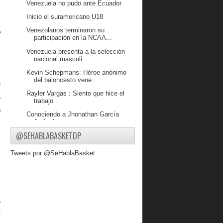
Venezuela no pudo ante Ecuador
Inicio el suramericano U18
Venezolanos terminaron su
 
participación en la NCAA...
Venezuela presenta a la selección
nacional masculi...
Kevin Schepmans: Héroe anónimo
del baloncesto vene...
 
Rayler Vargas : Siento que hice el
 
trabajo .
 
Conociendo a Jhonathan García
Andrade
@SEHABLABASKETDP
Preselección masculina U18 afronta
 
la etapa final ...
Tweets por @SeHablaBasket
 
Nuestro sello ahora es la defensa .
 
A 20 días del Campeonato
Sudamericano: preselecció...
Conociendo a Carlos Vejar
 
febrero 2022
( 21 )
 