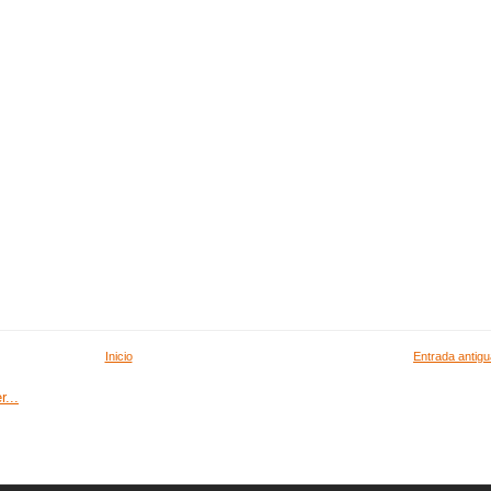
Inicio
Entrada antigu