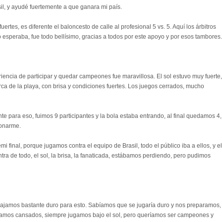
il, y ayudé fuertemente a que ganara mi país.
tes, es diferente el baloncesto de calle al profesional 5 vs. 5. Aquí los árbitros
 esperaba, fue todo bellísimo, gracias a todos por este apoyo y por esos tambores.
iencia de participar y quedar campeones fue maravillosa. El sol estuvo muy fuerte,
erca de la playa, con brisa y condiciones fuertes. Los juegos cerrados, mucho
e para eso, fuimos 9 participantes y la bola estaba entrando, al final quedamos 4,
ronarme.
mi final, porque jugamos contra el equipo de Brasil, todo el público iba a ellos, y el
tra de todo, el sol, la brisa, la fanaticada, estábamos perdiendo, pero pudimos
abajamos bastante duro para esto. Sabíamos que se jugaría duro y nos preparamos,
amos cansados, siempre jugamos bajo el sol, pero queríamos ser campeones y