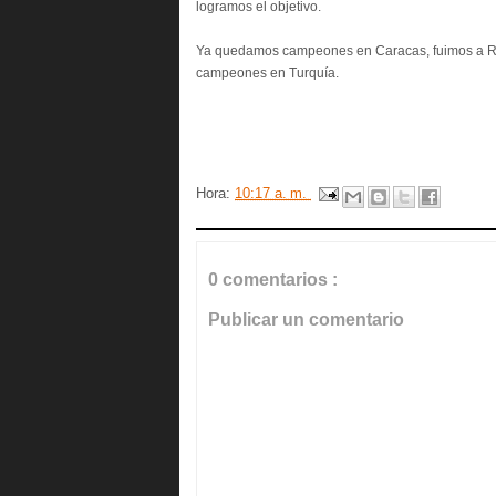
logramos el objetivo.
Ya quedamos campeones en Caracas, fuimos a Rí
campeones en Turquía.
Hora:
10:17 a. m.
0 comentarios :
Publicar un comentario