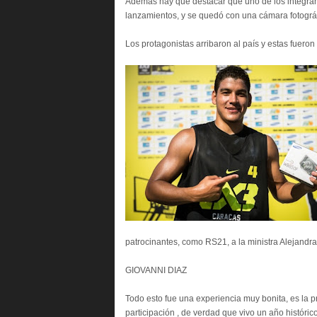
Además hay que destacar que uno de los integran
lanzamientos, y se quedó con una cámara fotográ
Los protagonistas arribaron al país y estas fueron
patrocinantes, como RS21, a la ministra Alejandra
GIOVANNI DIAZ
Todo esto fue una experiencia muy bonita, es la 
participación , de verdad que vivo un año histór