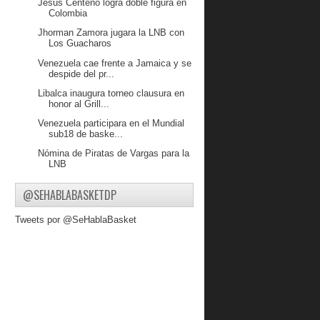
Jesus Centeno logra doble figura en
Colombia
Jhorman Zamora jugara la LNB con
Los Guacharos
Venezuela cae frente a Jamaica y se
despide del pr...
Libalca inaugura torneo clausura en
honor al Grill...
Venezuela participara en el Mundial
sub18 de baske...
Nómina de Piratas de Vargas para la
LNB
Titanes visita a Leopardos en Aragua
@SEHABLABASKETDP
Clausura de LIBALCA en honor a
José "Grillito" Vargas
Tweets por @SeHablaBasket
Lanceros de Cojedes debuta este
viernes
Definido los rivales de Guacharos en
la LSB
LPB reduce su calendario
Comenzaron semifinales en Liga