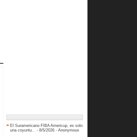
Deison Tesorero listo para su
participación en la LNB
Definida ronda de play offs de la
LNBM
Columbus Sport 99: El Principio de
Algo Grande
Kako Solorzano dirigirá a Piratas de
Vargas
LNB comienza con 11 equipos
Ahora a trabajar por los Olímpicos
Los Guácharos van por el
campeonato
Análisis en Frío: Venezuela - Puerto
Rico
Análisis en Frío: Venezuela - Canadá
Venezuela secó a Canadá
Venezuela reacciona a tiempo ante
Uruguay
Conociendo a Sam Shepherd jr.
El Suramericano FIBA Americup, es solo
una coyuntu...
- 8/5/2026
- Anonymous
Definida la segunda ronda del