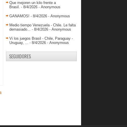
Premundial
Que mejoren un kilo frente a
Brasil.
- 8/4/2026
- Anonymous
Cesar García: “Vengo a aportar a
Guácharos”
GANAMOS!
- 8/4/2026
- Anonymous
Los Guácharos arrancan la
pretemporada
Medio tiempo Venezuela - Chile. Le falta
demasiado...
- 8/4/2026
- Anonymous
Análisis en Frío: Venezuela -
Argentina
Vi los juegos Brasil - Chile, Paraguay -
Uruguay, ...
- 8/4/2026
- Anonymous
Argentina le volteó el juego a
Venezuela
SEGUIDORES
Análisis en Frío: Venezuela-
República Dominicana
Venezuela se reencuentra y derrota a
Dominicana
Análisis en Frío: Venezuela-
Paraguay
a
agosto 2013
( 69 )
julio 2013
( 54 )
junio 2013
( 53 )
mayo 2013
( 55 )
abril 2013
( 60 )