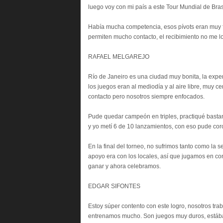
luego voy con mi país a este Tour Mundial de Bras
Había mucha competencia, esos pívots eran muy fuer
permiten mucho contacto, el recibimiento no me lo
RAFAEL MELGAREJO
Río de Janeiro es una ciudad muy bonita, la exper
los juegos eran al mediodía y al aire libre, muy c
contacto pero nosotros siempre enfocados.
Pude quedar campeón en triples, practiqué bastant
y yo metí 6 de 10 lanzamientos, con eso pude co
En la final del torneo, no sufrimos tanto como la se
apoyo era con los locales, así que jugamos en con
ganar y ahora celebramos.
EDGAR SIFONTES
Estoy súper contento con este logro, nosotros tr
entrenamos mucho. Son juegos muy duros, estáb