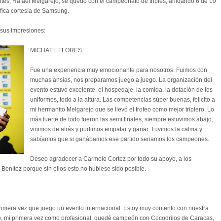
tes, Rafael Melgarejo, se quedó con el campeonato de triples, anidando 6 de 10
fica cortesía de Samsung.
 sus impresiones:
MICHAEL FLORES
Fue una experiencia muy emocionante para nosotros. Fuimos con
muchas ansias, nos preparamos juego a juego. La organización del
evento estuvo excelente, el hospedaje, la comida, la dotación de los
uniformes, todo a la altura. Las competencias súper buenas, felicito a
mi hermanito Melgarejo que se llevó el trofeo como mejor triplero. Lo
más fuerte de todo fueron las semi finales, siempre estuvimos abajo,
vinimos de atrás y pudimos empatar y ganar. Tuvimos la calma y
sabíamos que si ganábamos ese partido seriamos los campeones.
Deseo agradecer a Carmelo Cortez por todo su apoyo, a los
 Benítez porque sin ellos esto no hubiese sido posible.
primera vez que juego un evento internacional. Estoy muy contento con nuestra
ico, mi primera vez como profesional, quedé campeón con Cocodrilos de Caracas,