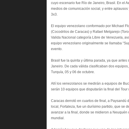
cuyo escenario fue Río de Janeiro, Brasil. En el 
medios de comunicación social, y entre aplausos 
3x3.
El equipo venezolano conformado por Michael Flo
(Cocodrilos de Caracas) y Rafael Melgarejo (Toros
Valida Nacional categoría Libre de Venezuela, a
equipo venezolano originalmente se llamaba “Sug
evento.
Brasil fue la quinta y última parada, ya que antes
Janeiro. De cada válida clasificaban dos equipos
Turquía, 05 y 06 de octubre.
Allí los venezolanos se medirán a equipos de Buc
serán 10 equipos que disputarán la final del Tour
Caracas derrotó en cuartos de final, a Paysandú 
local, Fortaleza, fue un durísimo partido, que se d
avanzar a la final, donde se midieron a Neuquén 
mundial.