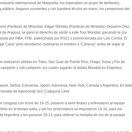
Aeropuerto Internacional de Maiquetía, los esperaban un grupo de tambores,
y público, llegaron sonrientes y con bandera tricolor en mano, los campeones del
res (Panteras de Miranda), Edgar Sifontes (Panteras de Miranda), Giovanni Díaz
 de Aragua), se ganó el derecho de asistir a este Tour Mundial, ganando la 1ra
valada por FIBA, FVB, patrocinada por RS21 y promocionada por Luis Correa. El
ar Cane” pero decidieron cambiarse el nombre a “Caracas” antes de viajar al
 se realizaron válidas en Tokio, San Juan de Puerto Rico, Praga, Suiza y Río de
, campeón y sub campeón, los cuales jugarán la Valida Mundial en Estambul,
arest, Serbia, Eslovenia, Japón, Indonesia, New York, Canadá y Argentina. En total
 mundial de baloncesto 3x3, Categoría Libre.
de Uruguay con score de 19-15, pasaron a semi finales y enfrentaron al equipo
efinió en el tiempo extra, y allí los venezolanos se impusieron 18-16, para así
de Argentina y les ganaron 18-13, para obtener la medalla de oro de la parada