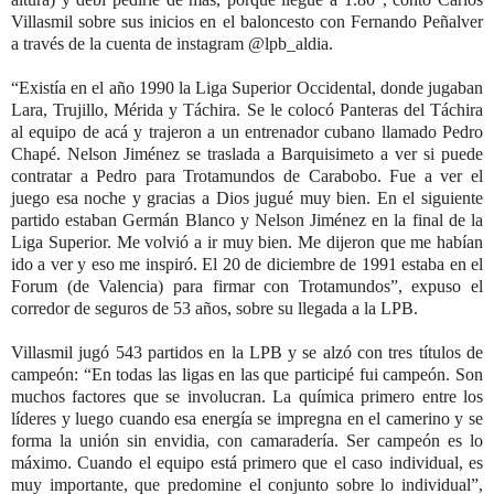
Villasmil sobre sus inicios en el baloncesto con Fernando Peñalver
a través de la cuenta de instagram @lpb_aldia.
“Existía en el año 1990 la Liga Superior Occidental, donde jugaban
Lara, Trujillo, Mérida y Táchira. Se le colocó Panteras del Táchira
al equipo de acá y trajeron a un entrenador cubano llamado Pedro
Chapé. Nelson Jiménez se traslada a Barquisimeto a ver si puede
contratar a Pedro para Trotamundos de Carabobo. Fue a ver el
juego esa noche y gracias a Dios jugué muy bien. En el siguiente
partido estaban Germán Blanco y Nelson Jiménez en la final de la
Liga Superior. Me volvió a ir muy bien. Me dijeron que me habían
ido a ver y eso me inspiró. El 20 de diciembre de 1991 estaba en el
Forum (de Valencia) para firmar con Trotamundos”, expuso el
corredor de seguros de 53 años, sobre su llegada a la LPB.
Villasmil jugó 543 partidos en la LPB y se alzó con tres títulos de
campeón: “En todas las ligas en las que participé fui campeón. Son
muchos factores que se involucran. La química primero entre los
líderes y luego cuando esa energía se impregna en el camerino y se
forma la unión sin envidia, con camaradería. Ser campeón es lo
máximo. Cuando el equipo está primero que el caso individual, es
muy importante, que predomine el conjunto sobre lo individual”,