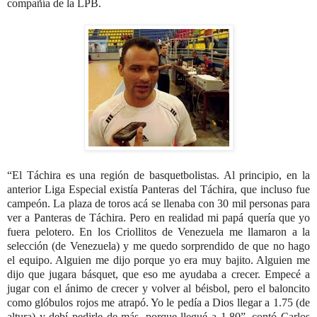
compañía de la LPB.
“El Táchira es una región de basquetbolistas. Al principio, en la
anterior Liga Especial existía Panteras del Táchira, que incluso fue
campeón. La plaza de toros acá se llenaba con 30 mil personas para
ver a Panteras de Táchira. Pero en realidad mi papá quería que yo
fuera pelotero. En los Criollitos de Venezuela me llamaron a la
selección (de Venezuela) y me quedo sorprendido de que no hago
el equipo. Alguien me dijo porque yo era muy bajito. Alguien me
dijo que jugara básquet, que eso me ayudaba a crecer. Empecé a
jugar con el ánimo de crecer y volver al béisbol, pero el baloncito
como glóbulos rojos me atrapó. Yo le pedía a Dios llegar a 1.75 (de
altura) y debí pedirle de más, porque llegué a 1.80”, contó Carlos