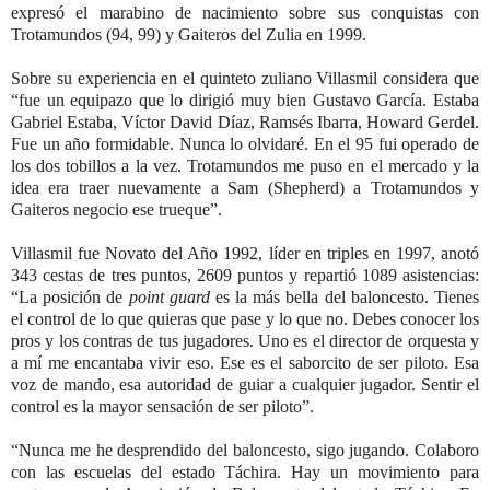
expresó el marabino de nacimiento sobre sus conquistas con
Trotamundos (94, 99) y Gaiteros del Zulia en 1999.
Sobre su experiencia en el quinteto zuliano Villasmil considera que
“fue un equipazo que lo dirigió muy bien Gustavo García. Estaba
Gabriel Estaba, Víctor David Díaz, Ramsés Ibarra, Howard Gerdel.
Fue un año formidable. Nunca lo olvidaré. En el 95 fui operado de
los dos tobillos a la vez. Trotamundos me puso en el mercado y la
idea era traer nuevamente a Sam (Shepherd) a Trotamundos y
Gaiteros negocio ese trueque”.
Villasmil fue Novato del Año 1992, líder en triples en 1997, anotó
343 cestas de tres puntos, 2609 puntos y repartió 1089 asistencias:
“La posición de
point guard
es la más bella del baloncesto. Tienes
el control de lo que quieras que pase y lo que no. Debes conocer los
pros y los contras de tus jugadores. Uno es el director de orquesta y
a mí me encantaba vivir eso. Ese es el saborcito de ser piloto. Esa
voz de mando, esa autoridad de guiar a cualquier jugador. Sentir el
control es la mayor sensación de ser piloto”.
“Nunca me he desprendido del baloncesto, sigo jugando. Colaboro
con las escuelas del estado Táchira. Hay un movimiento para