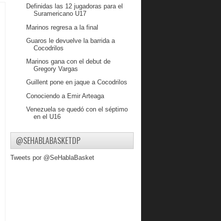
Definidas las 12 jugadoras para el
Suramericano U17
Marinos regresa a la final
Guaros le devuelve la barrida a
Cocodrilos
Marinos gana con el debut de
Gregory Vargas
Guillent pone en jaque a Cocodrilos
Conociendo a Emir Arteaga
Venezuela se quedó con el séptimo
en el U16
Marinos toma la delantera ante
Guaiqueríes
@SEHABLABASKETDP
La U16 Masculina fuera del próximo
Tweets por @SeHablaBasket
mundial
Venezuela todavía con chance en el
premundial U16
Guaros fue muy superior en el Domo
Venezuela falló ante U16 de
Argentina