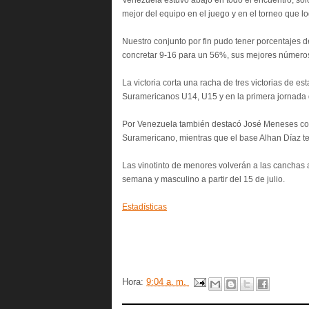
Venezuela estuvo abajo en todo el encuentro, solo
mejor del equipo en el juego y en el torneo que l
Nuestro conjunto por fin pudo tener porcentajes 
concretar 9-16 para un 56%, sus mejores números
La victoria corta una racha de tres victorias de 
Suramericanos U14, U15 y en la primera jornada 
Por Venezuela también destacó José Meneses con 
Suramericano, mientras que el base Alhan Díaz ter
Las vinotinto de menores volverán a las canchas
semana y masculino a partir del 15 de julio.
Estadísticas
Hora:
9:04 a. m.