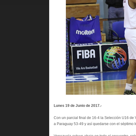
Lunes 19 de Junio de 2017.-
Con un parcial final de 16-4 la Selección U16 de V
a Paraguay 53-49 y así quedarse con el séptimo 