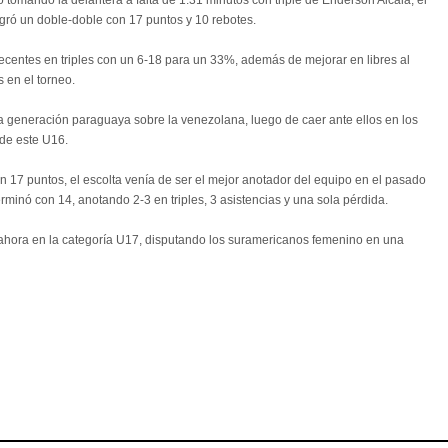
 tomando la delantera a falta de 1:31 minutos con triple de Enderson Alcalá, el
ogró un doble-doble con 17 puntos y 10 rebotes.
decentes en triples con un 6-18 para un 33%, además de mejorar en libres al
 en el torneo.
esta generación paraguaya sobre la venezolana, luego de caer ante ellos en los
de este U16.
17 puntos, el escolta venía de ser el mejor anotador del equipo en el pasado
minó con 14, anotando 2-3 en triples, 3 asistencias y una sola pérdida.
 ahora en la categoría U17, disputando los suramericanos femenino en una