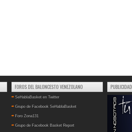
FOROS DEL BALONCESTO VENEZOLANO
PUBLICIDAD
SeHablaBasket en Twitter
Grupo de Facebook SeHablaBasket
Foro Zona131
Grupo de Facebook Basket Report