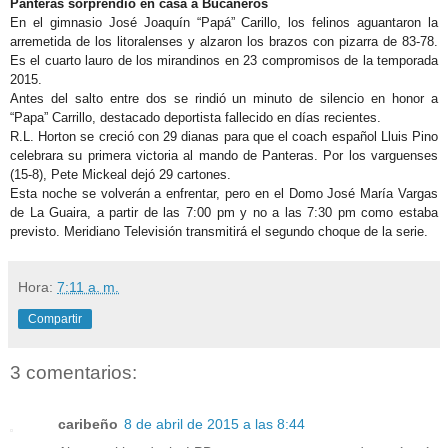
Panteras sorprendió en casa a Bucaneros
En el gimnasio José Joaquín “Papá” Carillo, los felinos aguantaron la
arremetida de los litoralenses y alzaron los brazos con pizarra de 83-78.
Es el cuarto lauro de los mirandinos en 23 compromisos de la temporada
2015.
Antes del salto entre dos se rindió un minuto de silencio en honor a
“Papa” Carrillo, destacado deportista fallecido en días recientes.
R.L. Horton se creció con 29 dianas para que el coach español Lluis Pino
celebrara su primera victoria al mando de Panteras. Por los varguenses
(15-8), Pete Mickeal dejó 29 cartones.
Esta noche se volverán a enfrentar, pero en el Domo José María Vargas
de La Guaira, a partir de las 7:00 pm y no a las 7:30 pm como estaba
previsto. Meridiano Televisión transmitirá el segundo choque de la serie.
Hora:
7:11 a. m.
Compartir
3 comentarios:
caribeño
8 de abril de 2015 a las 8:44