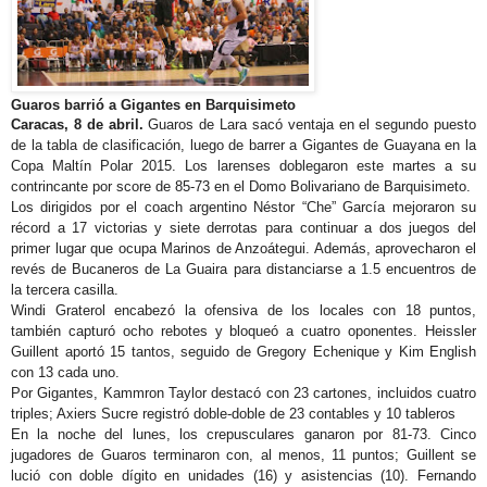
Guaros barrió a Gigantes en Barquisimeto
Caracas, 8 de abril.
Guaros de Lara sacó ventaja en el segundo puesto
de la tabla de clasificación, luego de barrer a Gigantes de Guayana en la
Copa Maltín Polar 2015. Los larenses doblegaron este martes a su
contrincante por score de 85-73 en el Domo Bolivariano de Barquisimeto.
Los dirigidos por el coach argentino Néstor “Che” García mejoraron su
récord a 17 victorias y siete derrotas para continuar a dos juegos del
primer lugar que ocupa Marinos de Anzoátegui. Además, aprovecharon el
revés de Bucaneros de La Guaira para distanciarse a 1.5 encuentros de
la tercera casilla.
Windi Graterol encabezó la ofensiva de los locales con 18 puntos,
también capturó ocho rebotes y bloqueó a cuatro oponentes. Heissler
Guillent aportó 15 tantos, seguido de Gregory Echenique y Kim English
con 13 cada uno.
Por Gigantes, Kammron Taylor destacó con 23 cartones, incluidos cuatro
triples; Axiers Sucre registró doble-doble de 23 contables y 10 tableros
En la noche del lunes, los crepusculares ganaron por 81-73. Cinco
jugadores de Guaros terminaron con, al menos, 11 puntos; Guillent se
lució con doble dígito en unidades (16) y asistencias (10). Fernando