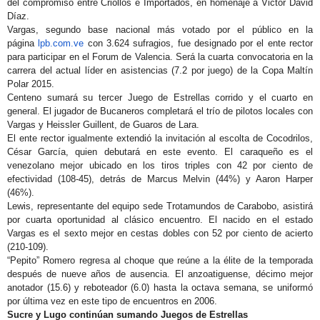
del compromiso entre Criollos e Importados, en homenaje a Victor David
Díaz.
Vargas, segundo base nacional más votado por el público en la
página
lpb.com.ve
con 3.624 sufragios, fue designado por el ente rector
para participar en el Forum de Valencia. Será la cuarta convocatoria en la
carrera del actual líder en asistencias (7.2 por juego) de la Copa Maltín
Polar 2015.
Centeno sumará su tercer Juego de Estrellas corrido y el cuarto en
general. El jugador de Bucaneros completará el trío de pilotos locales con
Vargas y Heissler Guillent, de Guaros de Lara.
El ente rector igualmente extendió la invitación al escolta de Cocodrilos,
César García, quien debutará en este evento. El caraqueño es el
venezolano mejor ubicado en los tiros triples con 42 por ciento de
efectividad (108-45), detrás de Marcus Melvin (44%) y Aaron Harper
(46%).
Lewis, representante del equipo sede Trotamundos de Carabobo, asistirá
por cuarta oportunidad al clásico encuentro. El nacido en el estado
Vargas es el sexto mejor en cestas dobles con 52 por ciento de acierto
(210-109).
“Pepito” Romero regresa al choque que reúne a la élite de la temporada
después de nueve años de ausencia. El anzoatiguense, décimo mejor
anotador (15.6) y reboteador (6.0) hasta la octava semana, se uniformó
por última vez en este tipo de encuentros en 2006.
Sucre y Lugo continúan sumando Juegos de Estrellas