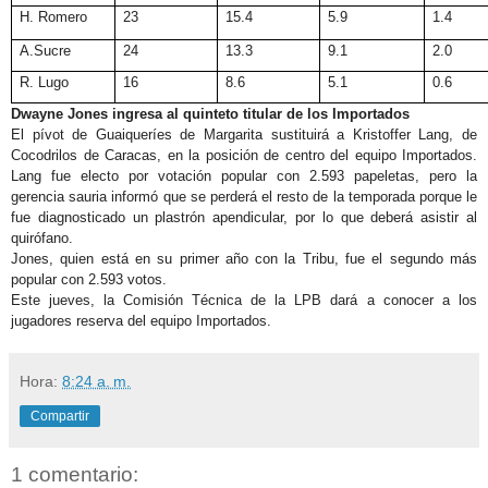
H. Romero
23
15.4
5.9
1.4
A.Sucre
24
13.3
9.1
2.0
R. Lugo
16
8.6
5.1
0.6
Dwayne Jones ingresa al quinteto titular de los Importados
El pívot de Guaiqueríes de Margarita sustituirá a Kristoffer Lang, de
Cocodrilos de Caracas, en la posición de centro del equipo Importados.
Lang fue electo por votación popular con 2.593 papeletas, pero la
gerencia sauria informó que se perderá el resto de la temporada porque le
fue diagnosticado un plastrón apendicular, por lo que deberá asistir al
quirófano.
Jones, quien está en su primer año con la Tribu, fue el segundo más
popular con 2.593 votos.
Este jueves, la Comisión Técnica de la LPB dará a conocer a los
jugadores reserva del equipo Importados.
Hora:
8:24 a. m.
Compartir
1 comentario: