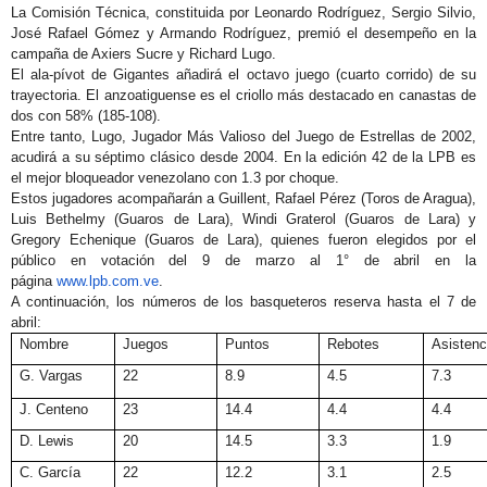
La Comisión Técnica, constituida por Leonardo Rodríguez, Sergio Silvio,
José Rafael Gómez y Armando Rodríguez, premió el desempeño en la
campaña de Axiers Sucre y Richard Lugo.
El ala-pívot de Gigantes añadirá el octavo juego (cuarto corrido) de su
trayectoria. El anzoatiguense es el criollo más destacado en canastas de
dos con 58% (185-108).
Entre tanto, Lugo, Jugador Más Valioso del Juego de Estrellas de 2002,
acudirá a su séptimo clásico desde 2004. En la edición 42 de la LPB es
el mejor bloqueador venezolano con 1.3 por choque.
Estos jugadores acompañarán a Guillent, Rafael Pérez (Toros de Aragua),
Luis Bethelmy (Guaros de Lara), Windi Graterol (Guaros de Lara) y
Gregory Echenique (Guaros de Lara), quienes fueron elegidos por el
público en votación del 9 de marzo al 1° de abril en la
página
www.lpb.com.ve
.
A continuación, los números de los basqueteros reserva hasta el 7 de
abril:
Nombre
Juegos
Puntos
Rebotes
Asistenc
G. Vargas
22
8.9
4.5
7.3
J. Centeno
23
14.4
4.4
4.4
D. Lewis
20
14.5
3.3
1.9
C. García
22
12.2
3.1
2.5