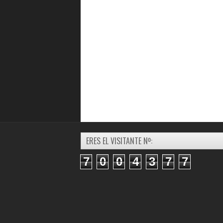
ERES EL VISITANTE Nº:
7
0
0
4
3
7
7