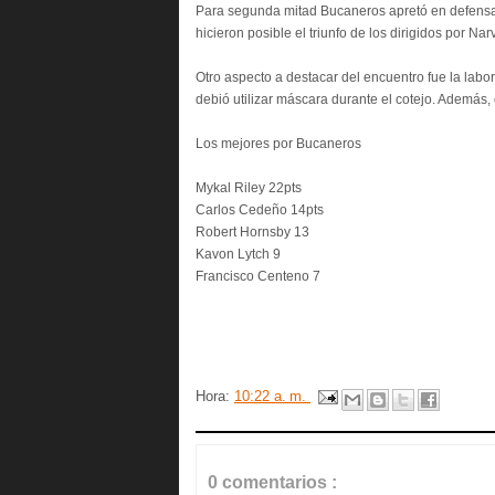
Para segunda mitad Bucaneros apretó en defensa,
hicieron posible el triunfo de los dirigidos por Na
Otro aspecto a destacar del encuentro fue la labo
debió utilizar máscara durante el cotejo. Además, e
Los mejores por Bucaneros
Mykal Riley 22pts
Carlos Cedeño 14pts
Robert Hornsby 13
Kavon Lytch 9
Francisco Centeno 7
Hora:
10:22 a. m.
0 comentarios :