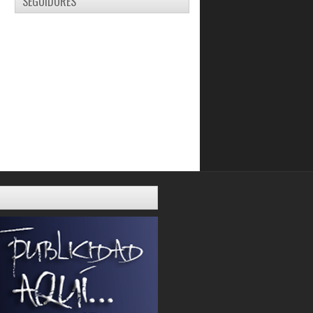
SEGUIDORES
capitalina
Los navales barrieron en el Fórum
Marinos clasificó a la ronda semifinal
Torres presenta un leve estiramiento
del ligamento...
Juego colectivo le da la 1era victoria
a los Saurios
Lista la Vinotinto U16 que va al Pre
Mundial Cancu...
James Miller desde el perímetro dejó
en el foso a ...
Grégory Vargas y Raúl Orta se
combinaron a la perf...
Petroleros dividen con Encestadores
Bucaneros toma el liderato en el
Grupo A
Gaiteros divide con Gigantes en
Guayana
Conociendo a Elder Gimenez
Seguid el ejemplo que la FVF dio