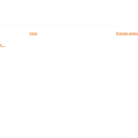
Inicio
Entrada antigu