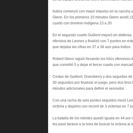
Indios comenzó con mejor impulso en la cancha y 
Glenn. En los primeros 10 minutos Glenn anotó 11 
cuarto con dominio indígena 23 a 20.
En el segundo cuarto Guillent mejoró en defensa, 
ofensiva de Leones y finalizó con 7 puntos en est
que dejaba las cifras en 37 a 36 aun para Indios.
Robert Glenn siguió llevando los hilos ofensivos 
que convirtió 5 y dejar el tercer cuarto con marca
Cestas de Guillent, Gransberry y dos seguidas d
30 segundos por finalizar el juego, pero dos tiros
minutos adicionales para definir el vencedor.
Con una racha de seis puntos seguidos inició Leon
victoria y dejarlos con record de 3 victorias en 7 j
La batalla de los rebotes quedó iguala en 44 por l
les pasó factura a la hora de buscar la victoria al s