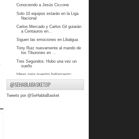
Conociendo a Jesús Ciccone
Solo 10 equipos estarán en la Liga
Nacional
Carlos Mercado y Carlos Gil guiarán
a Centauros en...
Siguen las emociones en Libalgua
Tony Ruiz nuevamente al mando de
los Tiburones en ...
a
Tres Segundos: Hubo una vez un
3
sueño
Ideas para nuestro baloncesto:
Selección 2018
@SEHABLABASKETDP
Lanceros de Cojedes se prepara para
la LNB
Tweets por @SeHablaBasket
Conociendo a Ernesto Sánchez
Guillent anota 20 puntos en victoria
de Leones
La LPB planea un calendario de 54
juegos para el 2013
BasketWorld: Las enseñanzas del