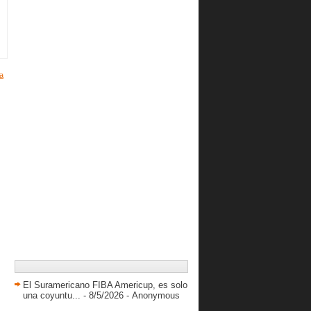
Lituania gana cómodamente a
República Dominicana
Rusia a los Juegos Olímpicos
República Dominicana y Lituania se
verán en semifi...
a
Rusia y Nigeria pasan a semifinales
Nigeria sorprende a Lituania
eliminando a Venezuela
Macedonia y Rusia quedan primeros
en sus grupos.
A veinte años de la hazaña de
Pórtland
Venezuela no pudo con la eficiencia
de Lituania
Dominicana, Puerto Rico y
Macedonia inician con v...
Venezuela se lleva el primer triunfo
en base a su ...
Grecia y Rusia ganan cómodos y
El Suramericano FIBA Americup, es solo
Angola saca su hist...
una coyuntu...
- 8/5/2026
- Anonymous