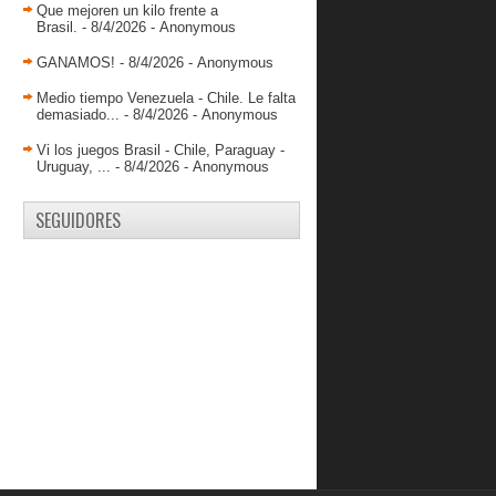
Equipos del Repechaje: Nigeria
Que mejoren un kilo frente a
Brasil.
- 8/4/2026
- Anonymous
Estos son los 12 vinotintos del
Repechaje
GANAMOS!
- 8/4/2026
- Anonymous
Venezuela derrota a Corea del Sur su
último juego ...
Medio tiempo Venezuela - Chile. Le falta
demasiado...
- 8/4/2026
- Anonymous
junio 2012
( 58 )
Vi los juegos Brasil - Chile, Paraguay -
Uruguay, ...
- 8/4/2026
- Anonymous
mayo 2012
( 79 )
abril 2012
( 67 )
SEGUIDORES
marzo 2012
( 79 )
febrero 2012
( 72 )
enero 2012
( 49 )
2011
( 228 )