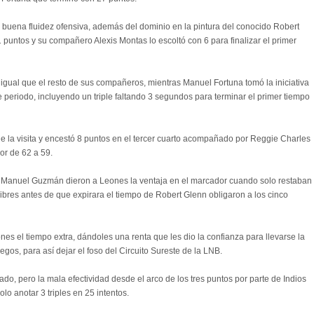
buena fluidez ofensiva, además del dominio en la pintura del conocido Robert
puntos y su compañero Alexis Montas lo escoltó con 6 para finalizar el primer
igual que el resto de sus compañeros, mientras Manuel Fortuna tomó la iniciativa
e periodo, incluyendo un triple faltando 3 segundos para terminar el primer tiempo
de la visita y encestó 8 puntos en el tercer cuarto acompañado por Reggie Charles
dor de 62 a 59.
e Manuel Guzmán dieron a Leones la ventaja en el marcador cuando solo restaban
 libres antes de que expirara el tiempo de Robert Glenn obligaron a los cinco
es el tiempo extra, dándoles una renta que les dio la confianza para llevarse la
uegos, para así dejar el foso del Circuito Sureste de la LNB.
ado, pero la mala efectividad desde el arco de los tres puntos por parte de Indios
olo anotar 3 triples en 25 intentos.