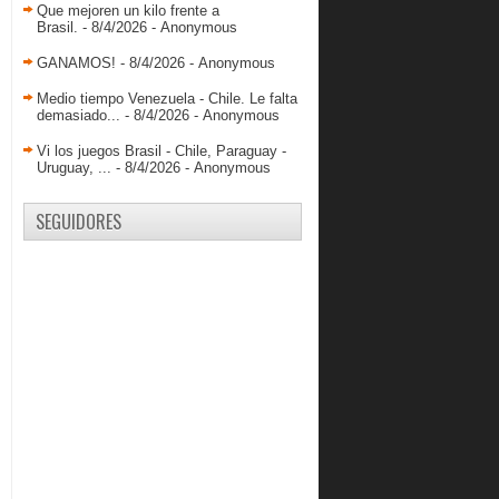
Guaiqueríes gana fácil y sobrevive
Que mejoren un kilo frente a
Brasil.
- 8/4/2026
- Anonymous
Luis Bethelmy mantiene a Cocodrilos
con vida
GANAMOS!
- 8/4/2026
- Anonymous
Estrellas de la Euroliga jugarán el
Repechaje
Medio tiempo Venezuela - Chile. Le falta
demasiado...
- 8/4/2026
- Anonymous
Solo siete jugadores en la primera
práctica de la ...
Vi los juegos Brasil - Chile, Paraguay -
Uruguay, ...
- 8/4/2026
- Anonymous
Trotamundos vuelve a ganar en el
último segundo
SEGUIDORES
Marinos remontó de la mano de
Gregoy Vargas
Venezuela en los Suramericanos de
Naciones de Balo...
Venezuela cae ante Chile en el
Suramericano de Cad...
Comienza la preparación de la
Selección Nacional
Venezuela debuta con victoria en el
Suramericano d...
Argentina nombra preselección para
el Suramericano