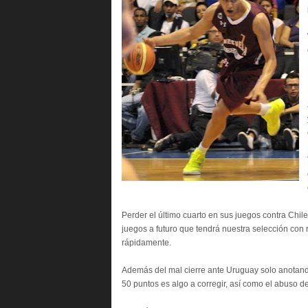
Perder el último cuarto en sus juegos contra Chile
juegos a futuro que tendrá nuestra selección con 
rápidamente.
Además del mal cierre ante Uruguay solo anotand
50 puntos es algo a corregir, así como el abuso de