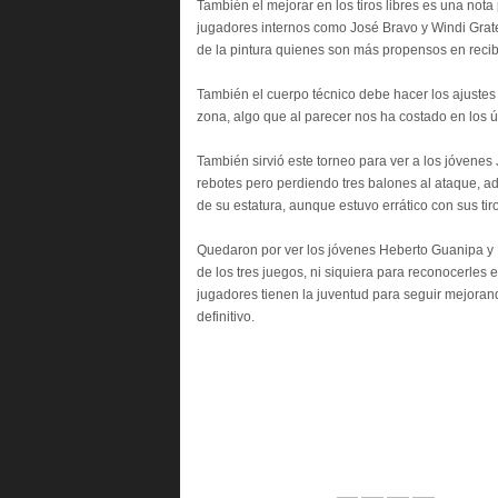
También el mejorar en los tiros libres es una nota
jugadores internos como José Bravo y Windi Grate
de la pintura quienes son más propensos en recibir
También el cuerpo técnico debe hacer los ajustes
zona, algo que al parecer nos ha costado en los ú
También sirvió este torneo para ver a los jóvene
rebotes pero perdiendo tres balones al ataque, 
de su estatura, aunque estuvo errático con sus tiro
Quedaron por ver los jóvenes Heberto Guanipa y D
de los tres juegos, ni siquiera para reconocerles e
jugadores tienen la juventud para seguir mejoran
definitivo.