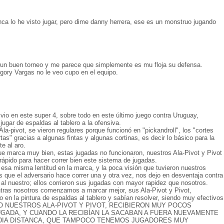
ca lo he visto jugar, pero dime danny herrera, ese es un monstruo jugando
 un buen torneo y me parece que simplemente es mu floja su defensa.
gory Vargas no le veo cupo en el equipo.
 vio en este super 4, sobre todo en este último juego contra Uruguay,
jugar de espaldas al tablero a la ofensiva.
Ala-pivot, se vieron regulares porque funcionó en "pickandroll", los "cortes
tas" gracias a algunas fintas y algunas cortinas, es decir lo básico para la
te al aro.
e marca muy bien, estas jugadas no funcionaron, nuestros Ala-Pivot y Pivot
ápido para hacer correr bien este sistema de jugadas.
esa misma lentitud en la marca, y la poca visión que tuvieron nuestros
s que el adversario hace correr una y otra vez, nos dejo en desventaja contra
 al nuestro; ellos corrieron sus jugadas con mayor rapidez que nosotros.
ntras nosotros comenzamos a marcar mejor, sus Ala-Pivot y Pivot,
 en la pintura de espaldas al tablero y sabían resolver, siendo muy efectivos
AMBIO NUESTROS ALA-PIVOT Y PIVOT, RECIBIERON MUY POCOS
UGADA, Y CUANDO LA RECIBÍAN LA SACABAN A FUERA NUEVAMENTE
EDIA DISTANCA, QUE TAMPOCO TENEMOS JUGADORES MUY