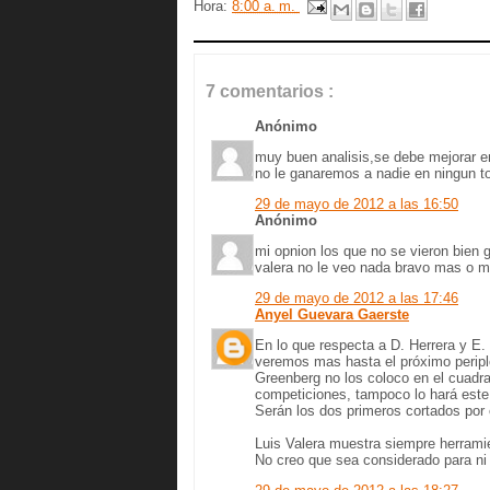
Hora:
8:00 a. m.
7 comentarios :
Anónimo
muy buen analisis,se debe mejorar en 
no le ganaremos a nadie en ningun t
29 de mayo de 2012 a las 16:50
Anónimo
mi opnion los que no se vieron bien g
valera no le veo nada bravo mas o me
29 de mayo de 2012 a las 17:46
Anyel Guevara Gaerste
En lo que respecta a D. Herrera y E.
veremos mas hasta el próximo perip
Greenberg no los coloco en el cuadr
competiciones, tampoco lo hará este
Serán los dos primeros cortados por 
Luis Valera muestra siempre herramien
No creo que sea considerado para ni