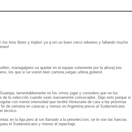
los tiros libres y triples! ya q sin un buen cerco rebotero y fallando mucho
orneo!
uillen, mariaga(pero va quedar en el equipo solamente por la altura),luis
no, los que si se vieron bien zamora,vargas.urbina,graterol.
 Guanipa, lamentablemente no los vimos jugar y considero que no los
lo de la selección cuando sean nuevamente convocados. Digo esto porque si
angular con menor intensidad que tendrá Venezuela de cara a las próximas
 fin de semana en caracas y menos en Argentina previo al Sudamericano.
el técnico.
tas en la liga pero al ser llamado a la preseleccion, se le van las fuerzas.
 para el Sudamericano y menos el repechaje.