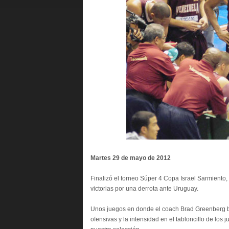
Martes 29 de mayo d
Finalizó el torneo Súper 4 Copa Israel Sarmiento,
victorias por una derrota ante Uruguay.
Unos juegos en donde el coach Brad Greenberg bu
ofensivas y la intensidad en el tabloncillo de los