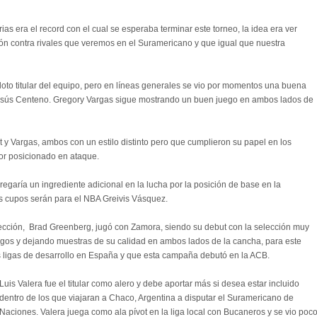
rias era el record con el cual se esperaba terminar este torneo, la idea era ver
n contra rivales que veremos en el Suramericano y que igual que nuestra
iloto titular del equipo, pero en líneas generales se vio por momentos una buena
Jesús Centeno. Gregory Vargas sigue mostrando un buen juego en ambos lados de
nt y Vargas, ambos con un estilo distinto pero que cumplieron su papel en los
jor posicionado en ataque.
egaría un ingrediente adicional en la lucha por la posición de base en la
s cupos serán para el NBA Greivis Vásquez.
selección, Brad Greenberg, jugó con Zamora, siendo su debut con la selección muy
egos y dejando muestras de su calidad en ambos lados de la cancha, para este
 ligas de desarrollo en España y que esta campaña debutó en la ACB.
Luis Valera fue el titular como alero y debe aportar más si desea estar incluido
dentro de los que viajaran a Chaco, Argentina a disputar el Suramericano de
Naciones. Valera juega como ala pívot en la liga local con Bucaneros y se vio poc