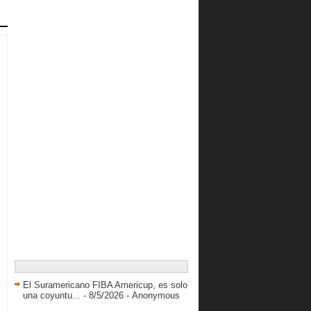
Danny Herrera “para mí sería un
sueño representar ...
Cox cierra campaña anotando 20
puntos
Trotamundos evitó que Guaiqueríes
entrara en la hi...
Scott Machado lidera preselección
de Brasil para S...
Hecho en Venezuela: Jovanni Díaz
Marinos a su cuarta final al hilo
Avanza el proyecto de la Liga
Nacional
Urbina, Guillent y Zamora se
incorporan a la prese...
Heberto Guanipa orgulloso de
representar a su país
Guaiqueríes gana y la serie seguirá
en Valencia
Bruno D’Adezzio lanzó su pagina
El Suramericano FIBA Americup, es solo
web para clubes y ...
una coyuntu...
- 8/5/2026
- Anonymous