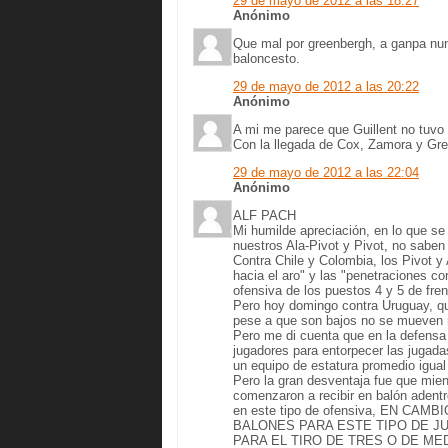
29 de mayo de 2012 a las 18:27
Anónimo
Que mal por greenbergh, a ganpa nun
baloncesto.
29 de mayo de 2012 a las 20:22
Anónimo
A mi me parece que Guillent no tuvo
Con la llegada de Cox, Zamora y Gre
29 de mayo de 2012 a las 22:04
Anónimo
ALF PACH
Mi humilde apreciación, en lo que se
nuestros Ala-Pivot y Pivot, no saben 
Contra Chile y Colombia, los Pivot y 
hacia el aro" y las "penetraciones cor
ofensiva de los puestos 4 y 5 de fren
Pero hoy domingo contra Uruguay, qu
pese a que son bajos no se mueven r
Pero me di cuenta que en la defensa 
jugadores para entorpecer las jugada
un equipo de estatura promedio igual
Pero la gran desventaja fue que mie
comenzaron a recibir en balón adentro
en este tipo de ofensiva, EN C
BALONES PARA ESTE TIPO DE J
PARA EL TIRO DE TRES O DE M