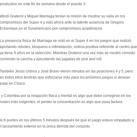
productivo en este fin de semana desde el puesto 3.
Windi Graterol y Miguel Marriaga tenían la misión de mostrar su valía en los
compromisos del Super 4 y más ahora ante la latente ausencia de Gregory
Echenique en el Suramericano por compromisos académicos.
La presencia física de Marriaga se notó en el Super 4 en los juegos que realizó,
aportando rebotes, bloqueos e intimidación, noticia positiva referente al centro que
ya tiene 9 años en la selección. Mientras Graterol una vez más se mostró cómodo
corriendo la cancha y ejecutando las jugadas de pick and roll.
También Jesús Urbina y José Bravo vieron minutos en las posiciones 4 y 5, pero
en todos ellos tendrán que esforzarse más para los próximos juegos si desean
estar en Chaco.
 y Colombia por la relajación física y mental es algo que debe corregirse en los
rivales más exigentes, el perder la concentración es algo que pasa factura
o 6 puntos en los últimos 5 minutos después de que el juego estuvo empatado a
l lanzamiento exterior en la única derrota del conjunto.