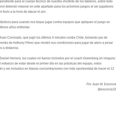
 pendiente para el cuerpo técnico de nuestra vinotinto de los tableros, sobre todo
rol deberán mejorar en este apartado para los próximos juegos al ser jugadores
 fouls a la hora de atacar el aro.
 tácticos para cuando nos toque jugar contra equipos que apliquen el juego en
ltimos años enfrentar.
s Juan Coronado, que jugó los últimos 5 minutos contra Chile, tomando par de
además de Anthony Pérez que mostró sus condiciones para jugar de alero a pesar
s a distancia.
aniel Herrera, los cuales no fueron incluidos por el coach Greenberg en ninguno
l esfuerzo de estar desde el primer día en las prácticas del equipo, estos
do y ser incluidos en futuras concentraciones con más oportunidad de hacer el 12
Por Juan M. Escorci
@escorcia3