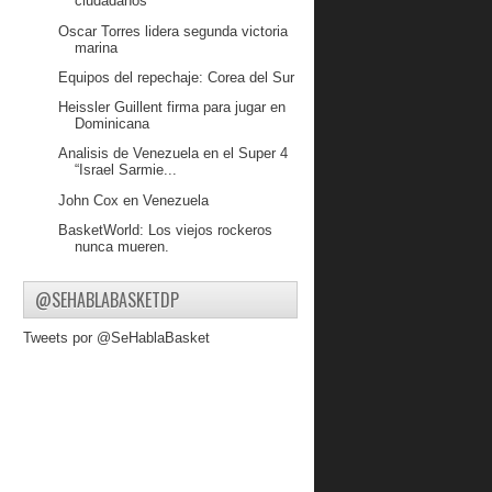
ciudadanos
Oscar Torres lidera segunda victoria
marina
Equipos del repechaje: Corea del Sur
Heissler Guillent firma para jugar en
Dominicana
Analisis de Venezuela en el Super 4
“Israel Sarmie...
John Cox en Venezuela
BasketWorld: Los viejos rockeros
nunca mueren.
Venezuela cae ante Uruguay pero se
lleva el Super 4
@SEHABLABASKETDP
Columna aniversario de
Tweets por @SeHablaBasket
SeHablaBasket.com Parte 2
Venezuela no se deja sorprender por
Colombia y los...
Rumbo al Repechaje: Los Aleros.
Parte 01
Venezuela inicia con victoria su
preparación