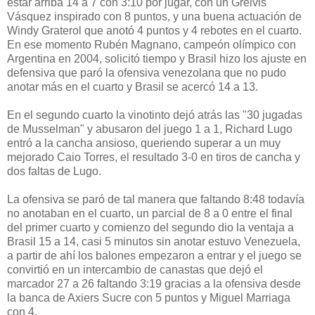
estar arriba 14 a 7 con 3:10 por jugar, con un Greivis
Vásquez inspirado con 8 puntos, y una buena actuación de
Windy Graterol que anotó 4 puntos y 4 rebotes en el cuarto.
En ese momento Rubén Magnano, campeón olímpico con
Argentina en 2004, solicitó tiempo y Brasil hizo los ajuste en
defensiva que paró la ofensiva venezolana que no pudo
anotar más en el cuarto y Brasil se acercó 14 a 13.
En el segundo cuarto la vinotinto dejó atrás las "30 jugadas
de Musselman" y abusaron del juego 1 a 1, Richard Lugo
entró a la cancha ansioso, queriendo superar a un muy
mejorado Caio Torres, el resultado 3-0 en tiros de cancha y
dos faltas de Lugo.
La ofensiva se paró de tal manera que faltando 8:48 todavía
no anotaban en el cuarto, un parcial de 8 a 0 entre el final
del primer cuarto y comienzo del segundo dio la ventaja a
Brasil 15 a 14, casi 5 minutos sin anotar estuvo Venezuela,
a partir de ahí los balones empezaron a entrar y el juego se
convirtió en un intercambio de canastas que dejó el
marcador 27 a 26 faltando 3:19 gracias a la ofensiva desde
la banca de Axiers Sucre con 5 puntos y Miguel Marriaga
con 4.