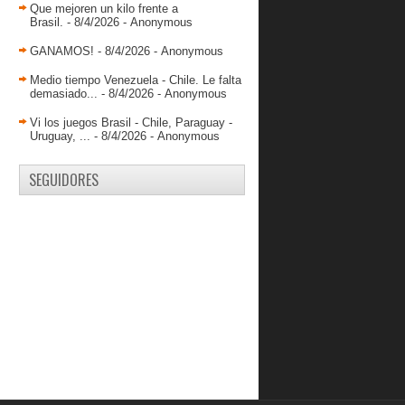
Cambio multiple entre Panteras Y
Que mejoren un kilo frente a
Marinos
Brasil.
- 8/4/2026
- Anonymous
Piratas de Bogotá gana en inicio de
GANAMOS!
- 8/4/2026
- Anonymous
la LSB con apo...
Medio tiempo Venezuela - Chile. Le falta
JORGE HERNÁNDEZ: “GUAROS
demasiado...
- 8/4/2026
- Anonymous
DE LARA TENDRÁ MÁS
HÉROES...
Vi los juegos Brasil - Chile, Paraguay -
Uruguay, ...
Echenique se incorporó a Guaros
- 8/4/2026
- Anonymous
Javinger Vargas debuta con victoria
con Atenas de ...
SEGUIDORES
Jhornan Zamora debuta en la LEB
Oro con 10 puntos.
Jovanni Díaz va a la final
Colombiana.
Juan Fontena y Deportes Castro
caen nuevamente en ...
CONOCIENDO JHON EVIES
septiembre 2015
( 48 )
agosto 2015
( 57 )
julio 2015
( 40 )