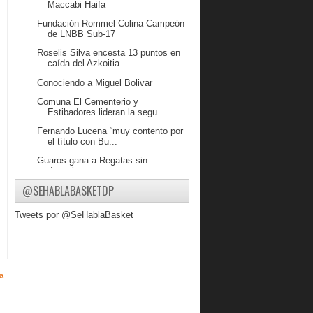
Maccabi Haifa
Fundación Rommel Colina Campeón
de LNBB Sub-17
Roselis Silva encesta 13 puntos en
caída del Azkoitia
Conociendo a Miguel Bolivar
Comuna El Cementerio y
Estibadores lideran la segu...
Fernando Lucena “muy contento por
el título con Bu...
Guaros gana a Regatas sin
despeinarse.
@SEHABLABASKETDP
Caciques y Guaros en la final de la
LNB
Tweets por @SeHablaBasket
Guaros se impone en su debut en la
LSB
JR Coronado aporta 24 puntos en
otro triunfo del A...
a
Preselección U14 se concentrará
desde el 26 de Oct...
Conociendo Hermann Andrés Benda