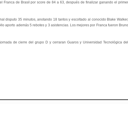
l Franca de Brasil por score de 84 a 63, después de finalizar ganando el prime
nal disputo 35 minutos, anotando 18 tantos y escoltado al conocido Blake Walker
iollo aporto además 5 rebotes y 3 asistencias. Los mejores por Franca fueron Brun
jornada de cierre del grupo D y cerraran Guaros y Universidad Tecnológica de