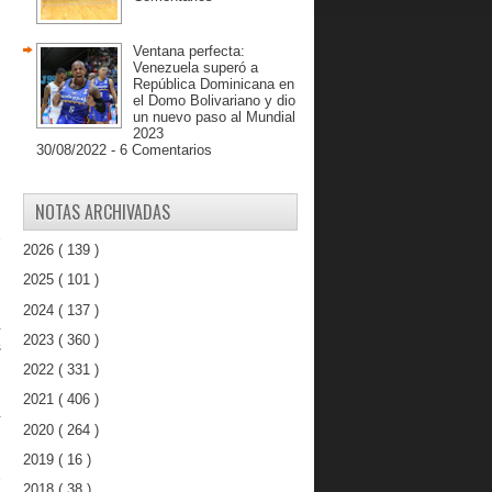
Ventana perfecta:
Venezuela superó a
República Dominicana en
el Domo Bolivariano y dio
un nuevo paso al Mundial
2023
30/08/2022 - 6 Comentarios
NOTAS ARCHIVADAS
8
2026
( 139 )
2025
( 101 )
n
2024
( 137 )
a
2023
( 360 )
s
2022
( 331 )
2021
( 406 )
a
2020
( 264 )
2019
( 16 )
e
2018
( 38 )