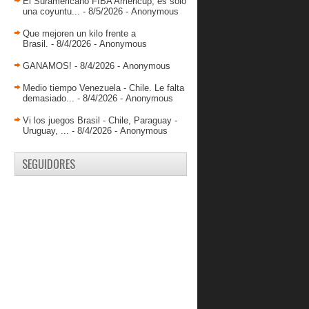
El Suramericano FIBA Americup, es solo
Javinger Vargas anota 4 para Atenas
una coyuntu...
- 8/5/2026
- Anonymous
de Montevideo.
Cambio multiple entre Panteras Y
Que mejoren un kilo frente a
Marinos
Brasil.
- 8/4/2026
- Anonymous
Piratas de Bogotá gana en inicio de
GANAMOS!
- 8/4/2026
- Anonymous
la LSB con apo...
Medio tiempo Venezuela - Chile. Le falta
JORGE HERNÁNDEZ: “GUAROS
demasiado...
- 8/4/2026
- Anonymous
DE LARA TENDRÁ MÁS
HÉROES...
Vi los juegos Brasil - Chile, Paraguay -
Uruguay, ...
Echenique se incorporó a Guaros
- 8/4/2026
- Anonymous
Javinger Vargas debuta con victoria
con Atenas de ...
SEGUIDORES
Jhornan Zamora debuta en la LEB
Oro con 10 puntos.
Jovanni Díaz va a la final
Colombiana.
Juan Fontena y Deportes Castro
caen nuevamente en ...
CONOCIENDO JHON EVIES
septiembre 2015
( 48 )