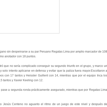
 gano sin despeinarse a su par Peruano Regatas Lima por amplio marcador de 10
imo anotador con 18 puntos.
ró que no sería complicado conseguir su segundo triunfo en el grupo, y marco u
 solo intento aplicarse en defensa y evitar que la paliza fuera mayor.Escoltaron 
s con 17 tantos y Heissler Guillent con 14, mientras que por el equipo Inca lo
5 tantos y Xavier Keeling con 12.
n el pase a segunda ronda prácticamente asegurado, mientras que por Regatas Lim
lo Jesús Centeno no aguanto el ritmo de un juego de este nivel y después d