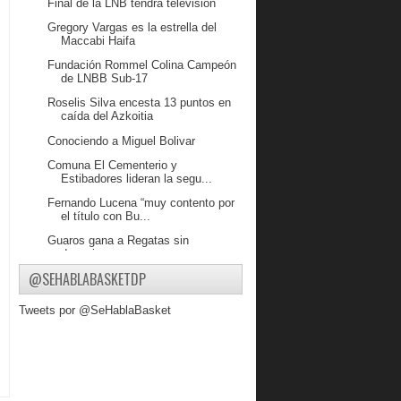
Final de la LNB tendrá televisión
Gregory Vargas es la estrella del
Maccabi Haifa
Fundación Rommel Colina Campeón
de LNBB Sub-17
Roselis Silva encesta 13 puntos en
caída del Azkoitia
Conociendo a Miguel Bolivar
Comuna El Cementerio y
Estibadores lideran la segu...
Fernando Lucena “muy contento por
el título con Bu...
Guaros gana a Regatas sin
despeinarse.
@SEHABLABASKETDP
Caciques y Guaros en la final de la
LNB
Tweets por @SeHablaBasket
Guaros se impone en su debut en la
LSB
JR Coronado aporta 24 puntos en
otro triunfo del A...
Preselección U14 se concentrará