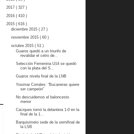
r
2017
( 327 )
2016
( 410 )
,
2015
( 616 )
o
diciembre 2015
( 27 )
noviembre 2015
( 60 )
l
octubre 2015
( 51 )
Guaros quedó a un triunfo de
revalidar el cetro de...
Selección Femenina U14 se quedó
con la plata del S...
Guaros nivela final de la LNB
Yosimar Corrales: “Bucaneras quiere
ser campeón”
No descuidemos el baloncesto
menor
Caciques tomó la delantera 1-0 en la
final de la 1...
Barquisimeto sede de la semifinal de
la LSB