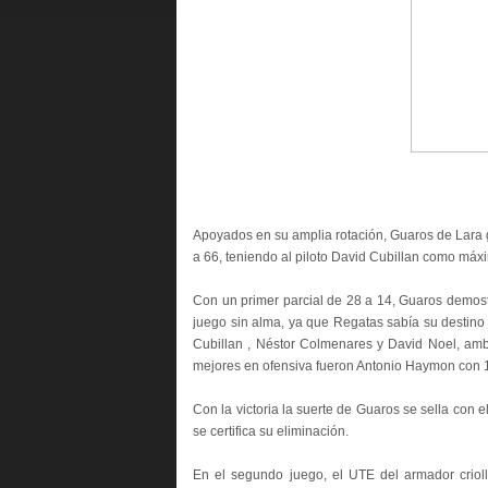
Apoyados en su amplia rotación, Guaros de Lara
a 66, teniendo al piloto David Cubillan como máx
Con un primer parcial de 28 a 14, Guaros demost
juego sin alma, ya que Regatas sabía su destino y
Cubillan , Néstor Colmenares y David Noel, ambo
mejores en ofensiva fueron Antonio Haymon con 1
Con la victoria la suerte de Guaros se sella co
se certifica su eliminación.
En el segundo juego, el UTE del armador criol