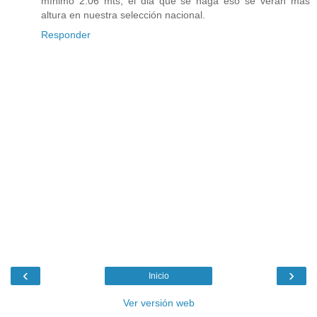
mínimo 2.06 mts, él dia que se haga eso se veran más
altura en nuestra selección nacional.
Responder
‹
›
Inicio
Ver versión web