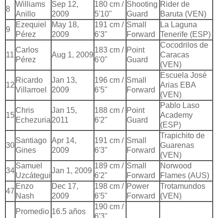
Williams
Sep 12,
180 cm /
Shooting
Rider de
8
Anillo
2009
5'10"
Guard
Baruta (VEN)
Ezequiel
May 18,
191 cm /
Small
La Laguna
9
Pérez
2009
6'3"
Forward
Tenerife (ESP)
Cocodrilos de
Carlos
183 cm /
Point
11
Aug 1, 2009
Caracas
Pérez
6'0"
Guard
(VEN)
Escuela José
Ricardo
Jan 13,
196 cm /
Small
12
Arias EBA
Villarroel
2009
6'5"
Forward
(VEN)
Pablo Laso
Chris
Jan 15,
188 cm /
Point
15
Academy
Echezuria
2011
6'2"
Guard
(ESP)
Trapichito de
Santiago
Apr 14,
191 cm /
Small
30
Guarenas
Gines
2009
6'3"
Forward
(VEN)
Samuel
189 cm /
Small
Norwood
34
Jan 1, 2009
Uzcátegui
6'2"
Forward
Flames (AUS)
Enzo
Dec 17,
198 cm /
Power
Trotamundos
47
Nash
2009
6'5"
Forward
(VEN)
190 cm /
Promedio
16.5 años
6'3"