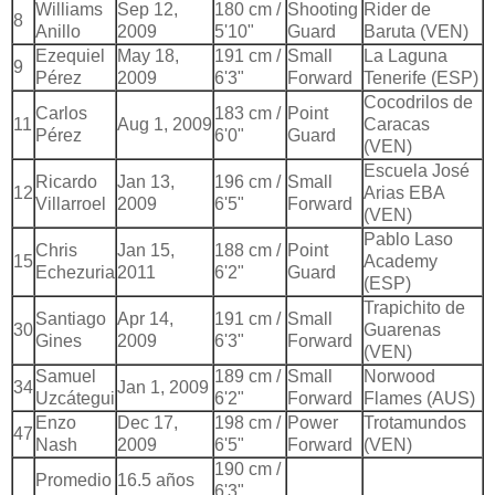
Williams
Sep 12,
180 cm /
Shooting
Rider de
8
Anillo
2009
5'10"
Guard
Baruta (VEN)
Ezequiel
May 18,
191 cm /
Small
La Laguna
9
Pérez
2009
6'3"
Forward
Tenerife (ESP)
Cocodrilos de
Carlos
183 cm /
Point
11
Aug 1, 2009
Caracas
Pérez
6'0"
Guard
(VEN)
Escuela José
Ricardo
Jan 13,
196 cm /
Small
12
Arias EBA
Villarroel
2009
6'5"
Forward
(VEN)
Pablo Laso
Chris
Jan 15,
188 cm /
Point
15
Academy
Echezuria
2011
6'2"
Guard
(ESP)
Trapichito de
Santiago
Apr 14,
191 cm /
Small
30
Guarenas
Gines
2009
6'3"
Forward
(VEN)
Samuel
189 cm /
Small
Norwood
34
Jan 1, 2009
Uzcátegui
6'2"
Forward
Flames (AUS)
Enzo
Dec 17,
198 cm /
Power
Trotamundos
47
Nash
2009
6'5"
Forward
(VEN)
190 cm /
Promedio
16.5 años
6'3"