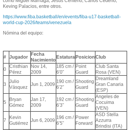
como Miguel Marriaga, Jesús Centeno, Carlos Cedeño,
Keving Palacios, entre otros.
https://www.fiba.basketball/en/events/fiba-u17-basketball-
world-cup-2026/teams/venezuela
Nómina del equipo:
Fecha
#
Jugador
Estatura
Posicion
Club
Nacimiento
Cristhian
Nov 14,
185 cm /
Point
Club Santa
0
Pérez
2009
6'0"
Guard
Rosa (VEN)
Dreamland
Julio
190 cm /
Shooting
3
Jun 1, 2009
Gran Canaria
Vásquez
6'2"
Guard
(ESP)
Angeles de
Bryan
Jan 17,
192 cm /
Shooting
5
Cocuima
Gómez
2009
6'3"
Guard
(VEN)
ASD Stella
Kevin
196 cm /
Power
7
Jun 6, 2009
Azzurra
Gutiérrez
6'5"
Forward
Brindisi (ITA)