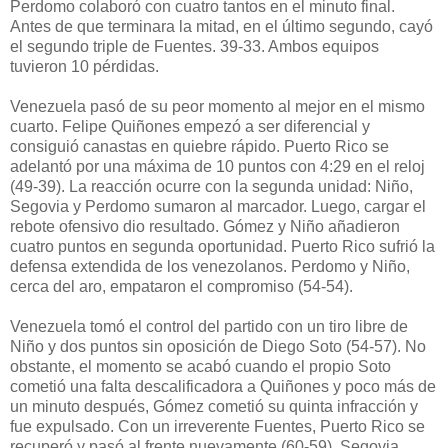
Perdomo colaboró con cuatro tantos en el minuto final.
Antes de que terminara la mitad, en el último segundo, cayó
el segundo triple de Fuentes. 39-33. Ambos equipos
tuvieron 10 pérdidas.
Venezuela pasó de su peor momento al mejor en el mismo
cuarto. Felipe Quiñones empezó a ser diferencial y
consiguió canastas en quiebre rápido. Puerto Rico se
adelantó por una máxima de 10 puntos con 4:29 en el reloj
(49-39). La reacción ocurre con la segunda unidad: Niño,
Segovia y Perdomo sumaron al marcador. Luego, cargar el
rebote ofensivo dio resultado. Gómez y Niño añadieron
cuatro puntos en segunda oportunidad. Puerto Rico sufrió la
defensa extendida de los venezolanos. Perdomo y Niño,
cerca del aro, empataron el compromiso (54-54).
Venezuela tomó el control del partido con un tiro libre de
Niño y dos puntos sin oposición de Diego Soto (54-57). No
obstante, el momento se acabó cuando el propio Soto
cometió una falta descalificadora a Quiñones y poco más de
un minuto después, Gómez cometió su quinta infracción y
fue expulsado. Con un irreverente Fuentes, Puerto Rico se
recuperó y pasó al frente nuevamente (60-59). Segovia,