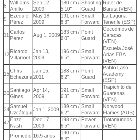
Williams
Sep 12,
180 cm /
Shooting
Rider de
8
Anillo
2009
5'10"
Guard
Baruta (VEN)
Ezequiel
May 18,
191 cm /
Small
La Laguna
9
Pérez
2009
6'3"
Forward
Tenerife (ESP)
Cocodrilos de
Carlos
183 cm /
Point
11
Aug 1, 2009
Caracas
Pérez
6'0"
Guard
(VEN)
Escuela José
Ricardo
Jan 13,
196 cm /
Small
12
Arias EBA
Villarroel
2009
6'5"
Forward
(VEN)
Pablo Laso
Chris
Jan 15,
188 cm /
Point
15
Academy
Echezuria
2011
6'2"
Guard
(ESP)
Trapichito de
Santiago
Apr 14,
191 cm /
Small
30
Guarenas
Gines
2009
6'3"
Forward
(VEN)
Samuel
189 cm /
Small
Norwood
34
Jan 1, 2009
Uzcátegui
6'2"
Forward
Flames (AUS)
Enzo
Dec 17,
198 cm /
Power
Trotamundos
47
Nash
2009
6'5"
Forward
(VEN)
190 cm /
Promedio
16.5 años
6'3"