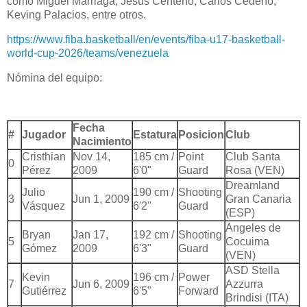
como Miguel Marriaga, Jesús Centeno, Carlos Cedeño,
Keving Palacios, entre otros.
https://www.fiba.basketball/en/events/fiba-u17-basketball-
world-cup-2026/teams/venezuela
Nómina del equipo:
Fecha
#
Jugador
Estatura
Posicion
Club
Nacimiento
Cristhian
Nov 14,
185 cm /
Point
Club Santa
0
Pérez
2009
6'0"
Guard
Rosa (VEN)
Dreamland
Julio
190 cm /
Shooting
3
Jun 1, 2009
Gran Canaria
Vásquez
6'2"
Guard
(ESP)
Angeles de
Bryan
Jan 17,
192 cm /
Shooting
5
Cocuima
Gómez
2009
6'3"
Guard
(VEN)
ASD Stella
Kevin
196 cm /
Power
7
Jun 6, 2009
Azzurra
Gutiérrez
6'5"
Forward
Brindisi (ITA)